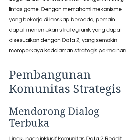
lintas game. Dengan memahami mekanisme
yang bekerja di lanskap berbeda, pemain
dapat menemukan strategi unik yang dapat
disesuaikan dengan Dota 2, yang semakin
memperkaya kedalaman strategis permainan.
Pembangunan
Komunitas Strategis
Mendorong Dialog
Terbuka
Lingkungan inklusif komunitas Dota 2 Reddit