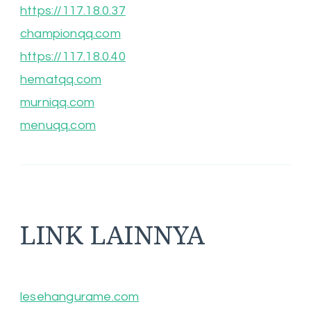
https://117.18.0.37
championqq.com
https://117.18.0.40
hematqq.com
murniqq.com
menuqq.com
LINK LAINNYA
lesehangurame.com