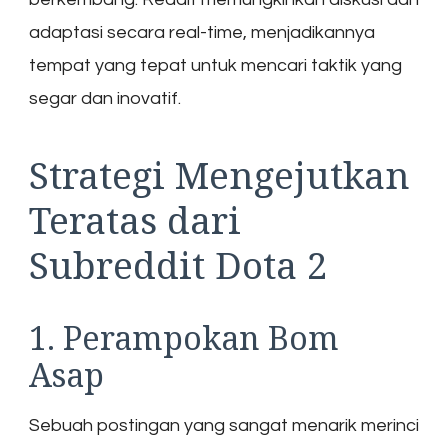
adaptasi secara real-time, menjadikannya
tempat yang tepat untuk mencari taktik yang
segar dan inovatif.
Strategi Mengejutkan
Teratas dari
Subreddit Dota 2
1. Perampokan Bom
Asap
Sebuah postingan yang sangat menarik merinci