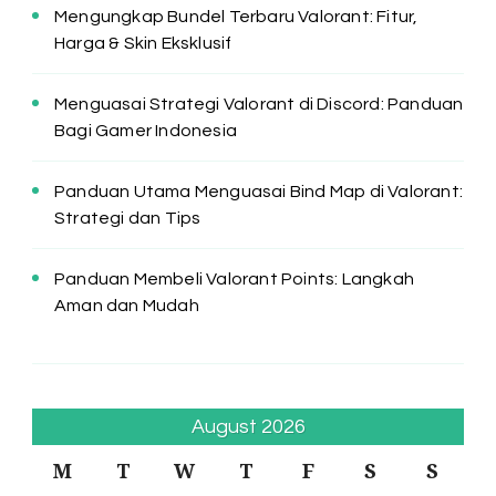
Mengungkap Bundel Terbaru Valorant: Fitur,
Harga & Skin Eksklusif
Menguasai Strategi Valorant di Discord: Panduan
Bagi Gamer Indonesia
Panduan Utama Menguasai Bind Map di Valorant:
Strategi dan Tips
Panduan Membeli Valorant Points: Langkah
Aman dan Mudah
August 2026
M
T
W
T
F
S
S