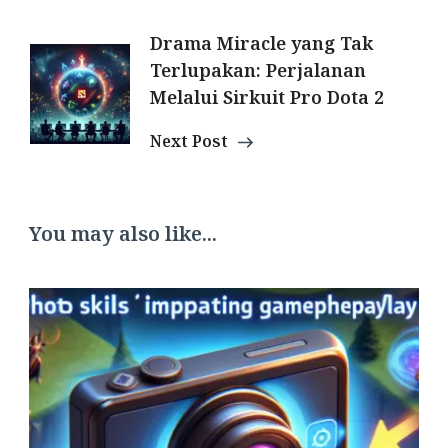
Drama Miracle yang Tak
Terlupakan: Perjalanan
Melalui Sirkuit Pro Dota 2
Next Post
You may also like...