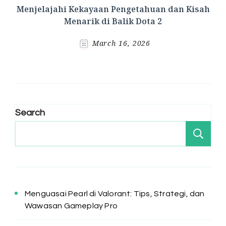
Menjelajahi Kekayaan Pengetahuan dan Kisah
Menarik di Balik Dota 2
March 16, 2026
Search
Se
Menguasai Pearl di Valorant: Tips, Strategi, dan
Wawasan Gameplay Pro