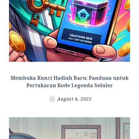
Membuka Kunci Hadiah Baru: Panduan untuk
Pertukaran Kode Legenda Seluler
August 4, 2025