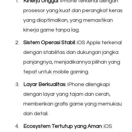
Kinerja Unggul
: iPhone terkenal dengan
prosesor yang kuat dan perangkat keras
yang dioptimalkan, yang memastikan
kinerja game tanpa lag.
Sistem Operasi Stabil
: iOS Apple terkenal
dengan stabilitas dan dukungan jangka
panjangnya, menjadikannya pilihan yang
tepat untuk mobile gaming.
Layar Berkualitas
: iPhone dilengkapi
dengan layar yang tajam dan cerah,
memberikan grafis game yang memukau
dan detail.
Ecosystem Tertutup yang Aman
: iOS