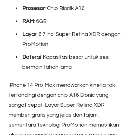
Prosesor
: Chip Bionik A16
RAM
: 6GB
Layar
: 6.7 inci Super Retina XDR dengan
ProMotion
Baterai
: Kapasitas besar untuk sesi
bermain tahan lama
iPhone 14 Pro Max menawarkan kinerja tak
tertandingi dengan chip A16 Bionic yang
sangat cepat. Layar Super Retina XDR
memberi grafis yang jelas dan tajam,
sementara teknologi ProMotion memastikan
akses responsif dengan refresh rate hingga