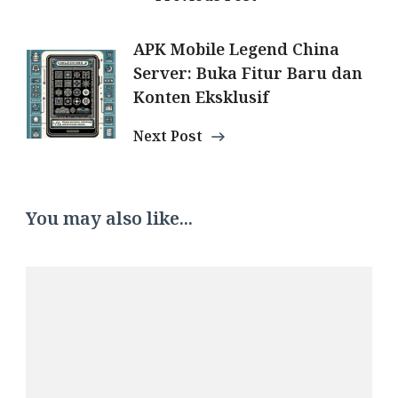
APK Mobile Legend China
Server: Buka Fitur Baru dan
Konten Eksklusif
Next Post
You may also like...