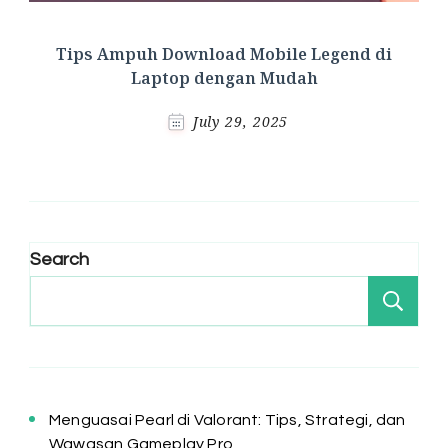
Tips Ampuh Download Mobile Legend di
Laptop dengan Mudah
July 29, 2025
Search
Se
Menguasai Pearl di Valorant: Tips, Strategi, dan
Wawasan Gameplay Pro