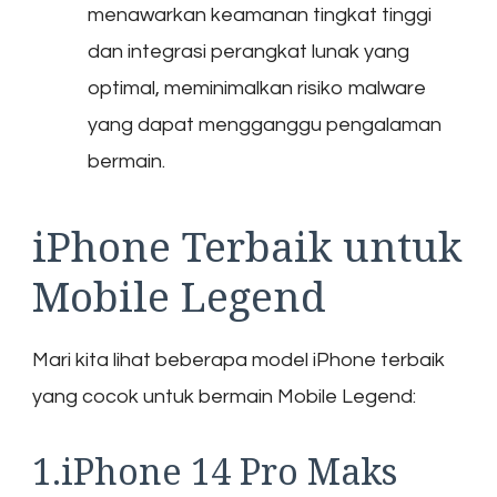
menawarkan keamanan tingkat tinggi
dan integrasi perangkat lunak yang
optimal, meminimalkan risiko malware
yang dapat mengganggu pengalaman
bermain.
iPhone Terbaik untuk
Mobile Legend
Mari kita lihat beberapa model iPhone terbaik
yang cocok untuk bermain Mobile Legend:
1.iPhone 14 Pro Maks