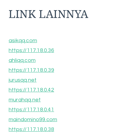
LINK LAINNYA
asikqq.com
https://117.18.0.36
ahliqq.com
https://117.18.0.39
jurusqq.net
https://117.18.0.42
murahqq.net
https://117.18.0.41
maindomino99.com
https://117.18.0.38