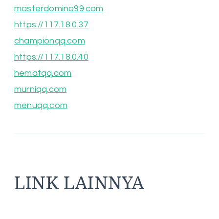
masterdomino99.com
https://117.18.0.37
championqq.com
https://117.18.0.40
hematqq.com
murniqq.com
menuqq.com
LINK LAINNYA