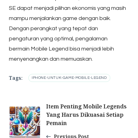
SE dapat menjadi pilihan ekonomis yang masih
mampu menjalankan game dengan baik.
Dengan perangkat yang tepat dan
pengaturan yang optimal, pengalaman
bermain Mobile Legend bisa menjadi lebih
menyenangkan dan memuaskan.
Tags:
IPHONE-UNTUK-GAME-MOBILE-LEGEND
Post
Item Penting Mobile Legends
Yang Harus Dikuasai Setiap
Navigation
Pemain
Previous Post