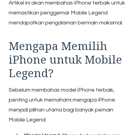
Artikel ini akan membahas iPhone terbaik untuk
memastikan penggemar Mobile Legend
mendapatkan pengalaman bermain maksimal.
Mengapa Memilih
iPhone untuk Mobile
Legend?
Sebelum membahas model iPhone terbaik,
penting untuk memahami mengapa iPhone
menjadi pilihan utama bagi banyak pemain
Mobile Legend: