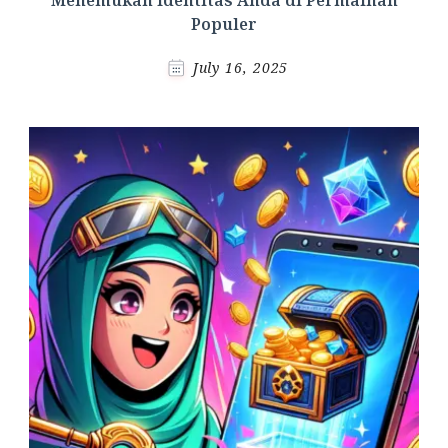
Populer
July 16, 2025