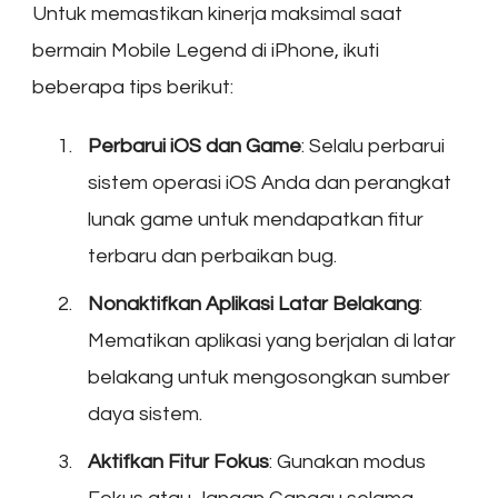
Untuk memastikan kinerja maksimal saat
bermain Mobile Legend di iPhone, ikuti
beberapa tips berikut:
Perbarui iOS dan Game
: Selalu perbarui
sistem operasi iOS Anda dan perangkat
lunak game untuk mendapatkan fitur
terbaru dan perbaikan bug.
Nonaktifkan Aplikasi Latar Belakang
:
Mematikan aplikasi yang berjalan di latar
belakang untuk mengosongkan sumber
daya sistem.
Aktifkan Fitur Fokus
: Gunakan modus