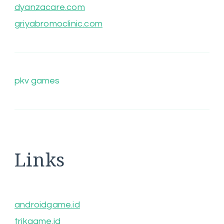
dyanzacare.com
griyabromoclinic.com
pkv games
Links
androidgame.id
trikgame.id