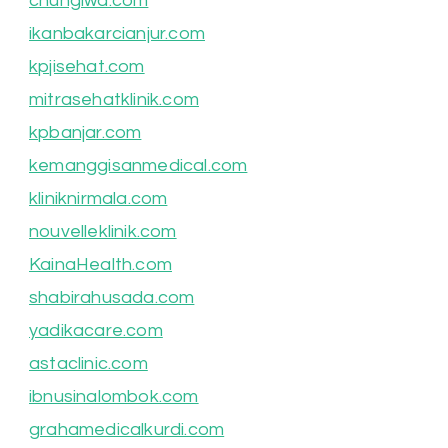
chungiwa.com
ikanbakarcianjur.com
kpjisehat.com
mitrasehatklinik.com
kpbanjar.com
kemanggisanmedical.com
kliniknirmala.com
nouvelleklinik.com
KainaHealth.com
shabirahusada.com
yadikacare.com
astaclinic.com
ibnusinalombok.com
grahamedicalkurdi.com