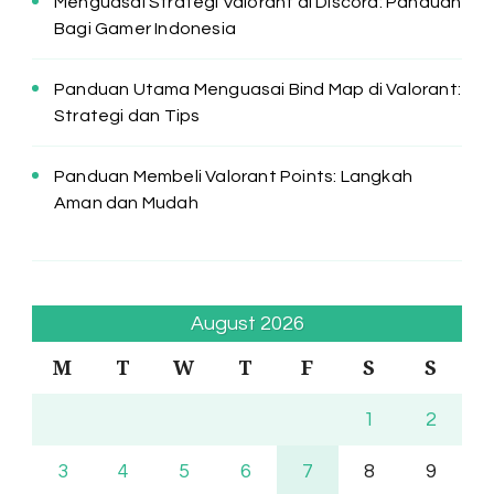
Menguasai Strategi Valorant di Discord: Panduan
Bagi Gamer Indonesia
Panduan Utama Menguasai Bind Map di Valorant:
Strategi dan Tips
Panduan Membeli Valorant Points: Langkah
Aman dan Mudah
August 2026
M
T
W
T
F
S
S
1
2
3
4
5
6
7
8
9