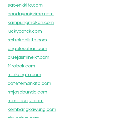
saoenkkito.com
handayaniprima.com
kampungmakan.com
luckycatck.com
rmbakoelkita.com
angelesehan.com
bluejasminejkt.com
Mrobak.com
miekungfu.com
cafetemankita.com
rmjasabundo.com
mimoosajkt.com
kembangkawung.com