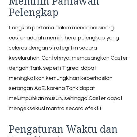
Memilih Pahlawan
Pelengkap
Langkah pertama dalam mencapai sinergi
caster adalah memilih hero pelengkap yang
selaras dengan strategi tim secara
keseluruhan. Contohnya, memasangkan Caster
dengan Tank seperti Tigreal dapat
meningkatkan kemungkinan keberhasilan
serangan AoE, karena Tank dapat
melumpuhkan musuh, sehingga Caster dapat
mengeksekusi mantra secara efektif.
Pengaturan Waktu dan