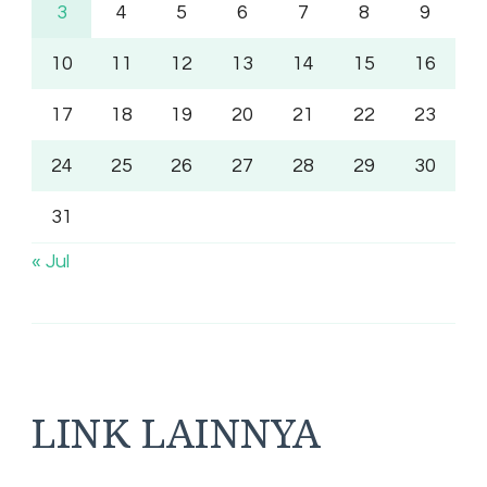
3
4
5
6
7
8
9
10
11
12
13
14
15
16
17
18
19
20
21
22
23
24
25
26
27
28
29
30
31
« Jul
LINK LAINNYA