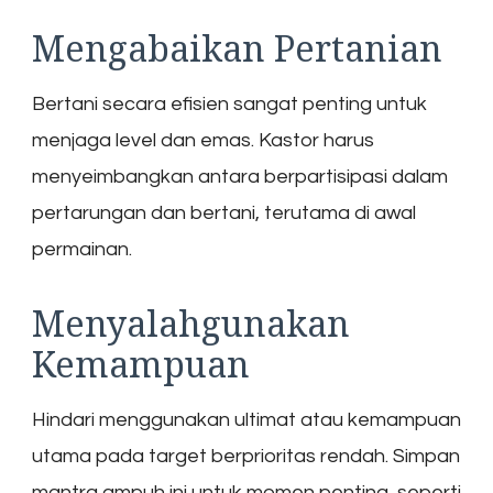
Mengabaikan Pertanian
Bertani secara efisien sangat penting untuk
menjaga level dan emas. Kastor harus
menyeimbangkan antara berpartisipasi dalam
pertarungan dan bertani, terutama di awal
permainan.
Menyalahgunakan
Kemampuan
Hindari menggunakan ultimat atau kemampuan
utama pada target berprioritas rendah. Simpan
mantra ampuh ini untuk momen penting, seperti