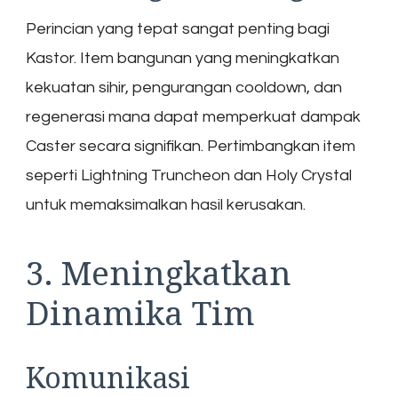
Perincian yang tepat sangat penting bagi
Kastor. Item bangunan yang meningkatkan
kekuatan sihir, pengurangan cooldown, dan
regenerasi mana dapat memperkuat dampak
Caster secara signifikan. Pertimbangkan item
seperti Lightning Truncheon dan Holy Crystal
untuk memaksimalkan hasil kerusakan.
3. Meningkatkan
Dinamika Tim
Komunikasi