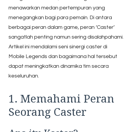
menawarkan medan pertempuran yang
menegangkan bagi para pemain. Di antara
berbagai peran dalam game, peran ‘Caster’
sangatlah penting namun sering disalahpahami.
Artikel ini mendalami seni sinergi caster di
Mobile Legends dan bagaimana hal tersebut
dapat meningkatkan dinamika tim secara
keseluruhan.
1. Memahami Peran
Seorang Caster