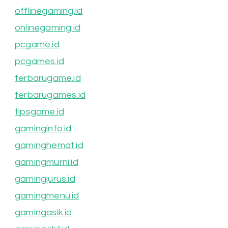
offlinegaming.id
onlinegaming.id
pcgame.id
pcgames.id
terbarugame.id
terbarugames.id
tipsgame.id
gaminginfo.id
gaminghemat.id
gamingmurni.id
gamingjurus.id
gamingmenu.id
gamingasik.id