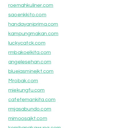
roemahkuliner.com
saoenkkito.com
handayaniprima.com
kampungmakan.com
luckycatck.com
rmbakoelkita.com
angelesehan.com
bluejasminejkt.com
Mrobak.com
miekungfu.com
cafetemankita.com
rmjasabundo.com
mimoosajkt.com
kembangkawung.com