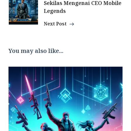
Sekilas Mengenai CEO Mobile
Legends
Next Post
You may also like...