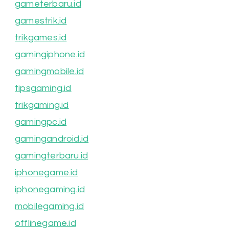
gameterbaru.id
gamestrik.id
trikgames.id
gamingiphone.id
gamingmobile.id
tipsgaming.id
trikgaming.id
gamingpc.id
gamingandroid.id
gamingterbaru.id
iphonegame.id
iphonegaming.id
mobilegaming.id
offlinegame.id