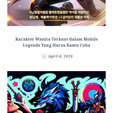
Karakter Wanita Terkuat dalam Mobile
Legends Yang Harus Kamu Coba
April 8, 2026