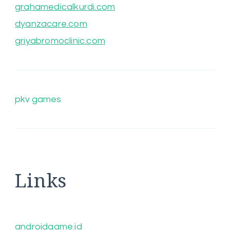
grahamedicalkurdi.com
dyanzacare.com
griyabromoclinic.com
pkv games
Links
androidgame.id