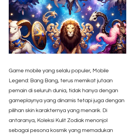
Game mobile yang selalu populer, Mobile
Legend: Bang Bang, terus memikat jutaan
pemain di seluruh dunia, tidak hanya dengan
gameplaynya yang dinamis tetapi juga dengan
pilihan skin karakternya yang menarik. Di
antaranya, Koleksi Kulit Zodiak menonjol
sebagai pesona kosmik yang memadukan