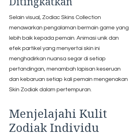
Ditingkatkan
Selain visual, Zodiac Skins Collection
menawarkan pengalaman bermain game yang
lebih baik kepada pemain. Animasi unik dan
efek partikel yang menyertai skin ini
menghadirkan nuansa segar di setiap
pertandingan, menambah lapisan keseruan
dan kebaruan setiap kali pemain mengenakan
Skin Zodiak dalam pertempuran.
Menjelajahi Kulit
Zodiak Individu