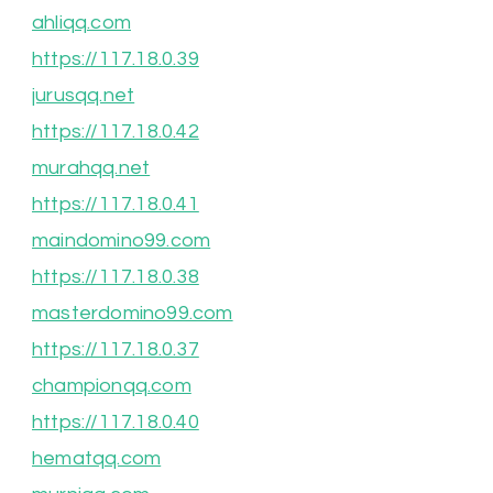
ahliqq.com
https://117.18.0.39
jurusqq.net
https://117.18.0.42
murahqq.net
https://117.18.0.41
maindomino99.com
https://117.18.0.38
masterdomino99.com
https://117.18.0.37
championqq.com
https://117.18.0.40
hematqq.com