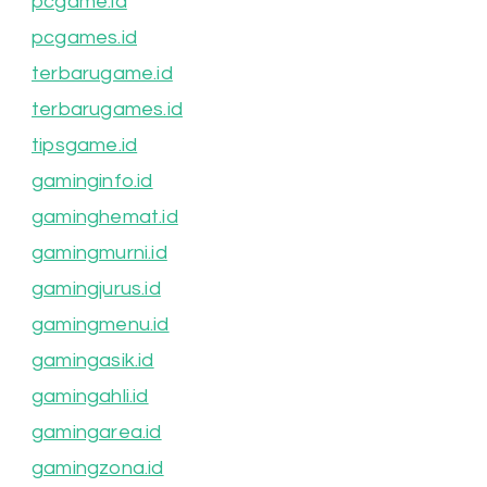
pcgame.id
pcgames.id
terbarugame.id
terbarugames.id
tipsgame.id
gaminginfo.id
gaminghemat.id
gamingmurni.id
gamingjurus.id
gamingmenu.id
gamingasik.id
gamingahli.id
gamingarea.id
gamingzona.id