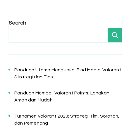
Search
Se
Panduan Utama Menguasai Bind Map di Valorant:
Strategi dan Tips
Panduan Membeli Valorant Points: Langkah
Aman dan Mudah
Turnamen Valorant 2023: Strategi Tim, Sorotan,
dan Pemenang