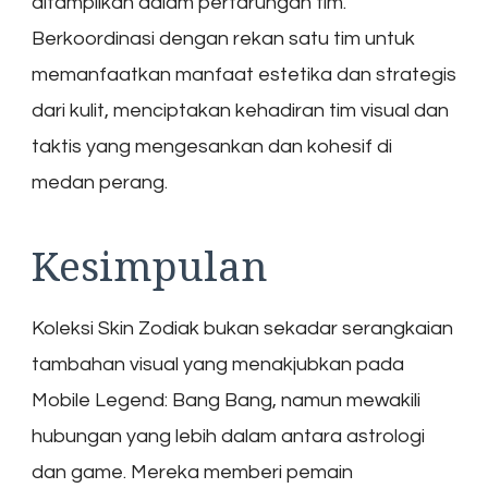
ditampilkan dalam pertarungan tim.
Berkoordinasi dengan rekan satu tim untuk
memanfaatkan manfaat estetika dan strategis
dari kulit, menciptakan kehadiran tim visual dan
taktis yang mengesankan dan kohesif di
medan perang.
Kesimpulan
Koleksi Skin Zodiak bukan sekadar serangkaian
tambahan visual yang menakjubkan pada
Mobile Legend: Bang Bang, namun mewakili
hubungan yang lebih dalam antara astrologi
dan game. Mereka memberi pemain