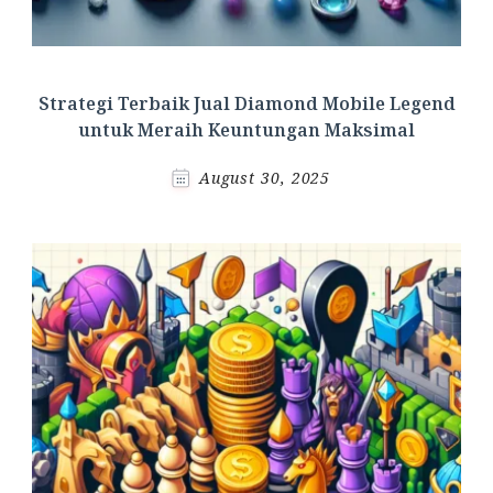
Strategi Terbaik Jual Diamond Mobile Legend
untuk Meraih Keuntungan Maksimal
August 30, 2025