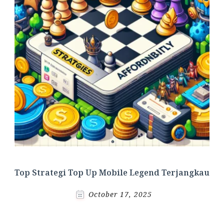
Top Strategi Top Up Mobile Legend Terjangkau
October 17, 2025