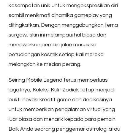
kesempatan unik untuk mengekspresikan diri
sambil menikmati dinamika gameplay yang
ditingkatkan. Dengan menggabungkan tema
surgawi, skin ini melampaui hal biasa dan
menawarkan pemain jalan masuk ke
petualangan kosmik setiap kali mereka
melangkah ke medan perang.
Seiring Mobile Legend terus memperluas
jagatnya, Koleksi Kulit Zodiak tetap menjadi
bukti inovasi kreatif game dan dedikasinya
untuk memberikan pengalaman virtual yang
luar biasa dan menarik kepada para pemain.
Baik Anda seorang penggemar astrologi atau