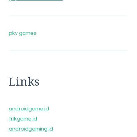
pkv games
Links
androidgame.id
trikgame.id
androidgaming.id