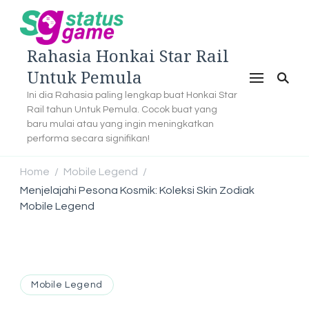
Rahasia Honkai Star Rail
Untuk Pemula
Ini dia Rahasia paling lengkap buat Honkai Star
Rail tahun Untuk Pemula. Cocok buat yang
baru mulai atau yang ingin meningkatkan
performa secara signifikan!
Home
Mobile Legend
/
/
Menjelajahi Pesona Kosmik: Koleksi Skin Zodiak
Mobile Legend
Mobile Legend