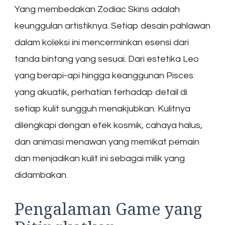
Yang membedakan Zodiac Skins adalah
keunggulan artistiknya. Setiap desain pahlawan
dalam koleksi ini mencerminkan esensi dari
tanda bintang yang sesuai. Dari estetika Leo
yang berapi-api hingga keanggunan Pisces
yang akuatik, perhatian terhadap detail di
setiap kulit sungguh menakjubkan. Kulitnya
dilengkapi dengan efek kosmik, cahaya halus,
dan animasi menawan yang memikat pemain
dan menjadikan kulit ini sebagai milik yang
didambakan.
Pengalaman Game yang