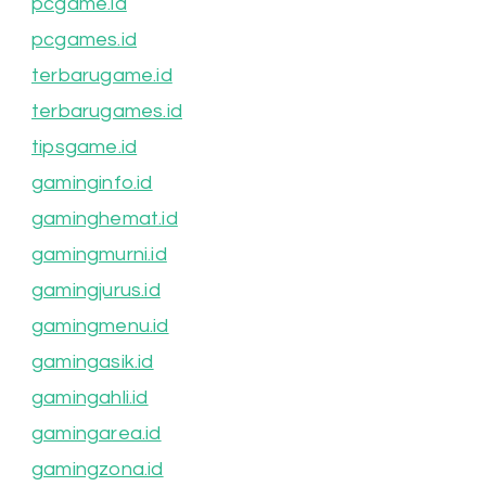
pcgame.id
pcgames.id
terbarugame.id
terbarugames.id
tipsgame.id
gaminginfo.id
gaminghemat.id
gamingmurni.id
gamingjurus.id
gamingmenu.id
gamingasik.id
gamingahli.id
gamingarea.id
gamingzona.id