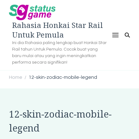
Rahasia Honkai Star Rail
Untuk Pemula
Ini dia Rahasia paling lengkap buat Honkai Star
Rail tahun Untuk Pemula. Cocok buat yang
baru mulai atau yang ingin meningkatkan
performa secara signifikan!
Home
12-skin-zodiac-mobile-legend
/
12-skin-zodiac-mobile-
legend