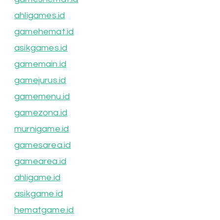
ahligames.id
gamehemat.id
asikgames.id
gamemain.id
gamejurus.id
gamemenu.id
gamezona.id
murnigame.id
gamesarea.id
gamearea.id
ahligame.id
asikgame.id
hematgame.id