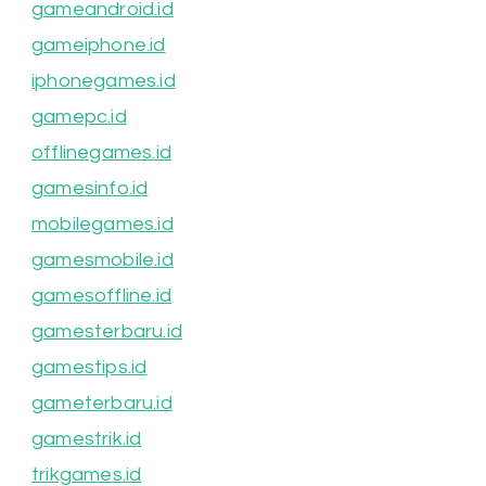
gameandroid.id
gameiphone.id
iphonegames.id
gamepc.id
offlinegames.id
gamesinfo.id
mobilegames.id
gamesmobile.id
gamesoffline.id
gamesterbaru.id
gamestips.id
gameterbaru.id
gamestrik.id
trikgames.id