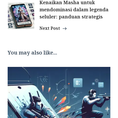
Kenaikan Masha untuk
mendominasi dalam legenda
seluler: panduan strategis
Next Post
You may also like...