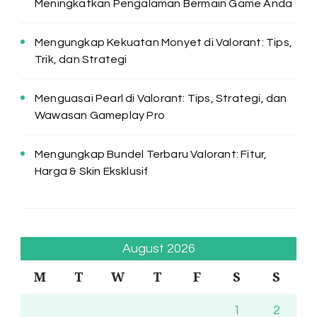
Meningkatkan Pengalaman Bermain Game Anda
Mengungkap Kekuatan Monyet di Valorant: Tips,
Trik, dan Strategi
Menguasai Pearl di Valorant: Tips, Strategi, dan
Wawasan Gameplay Pro
Mengungkap Bundel Terbaru Valorant: Fitur,
Harga & Skin Eksklusif
August 2026
M
T
W
T
F
S
S
1
2