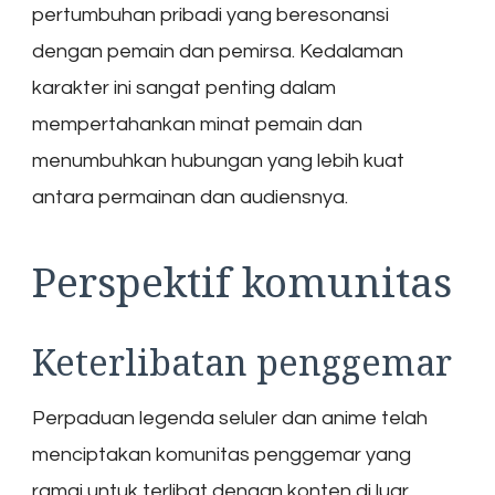
pertumbuhan pribadi yang beresonansi
dengan pemain dan pemirsa. Kedalaman
karakter ini sangat penting dalam
mempertahankan minat pemain dan
menumbuhkan hubungan yang lebih kuat
antara permainan dan audiensnya.
Perspektif komunitas
Keterlibatan penggemar
Perpaduan legenda seluler dan anime telah
menciptakan komunitas penggemar yang
ramai untuk terlibat dengan konten di luar