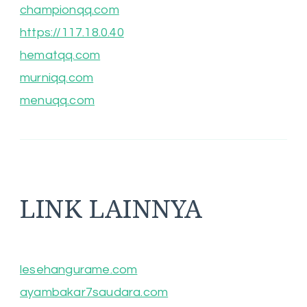
championqq.com
https://117.18.0.40
hematqq.com
murniqq.com
menuqq.com
LINK LAINNYA
lesehangurame.com
ayambakar7saudara.com