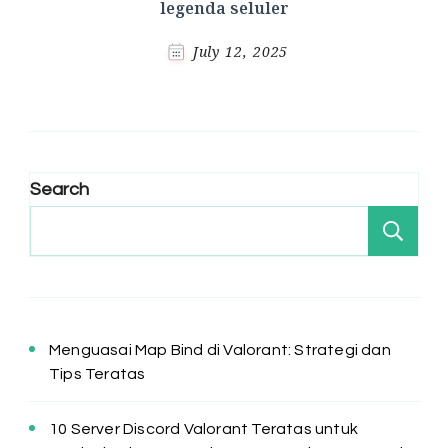
legenda seluler
July 12, 2025
Search
Se
Menguasai Map Bind di Valorant: Strategi dan
Tips Teratas
10 Server Discord Valorant Teratas untuk