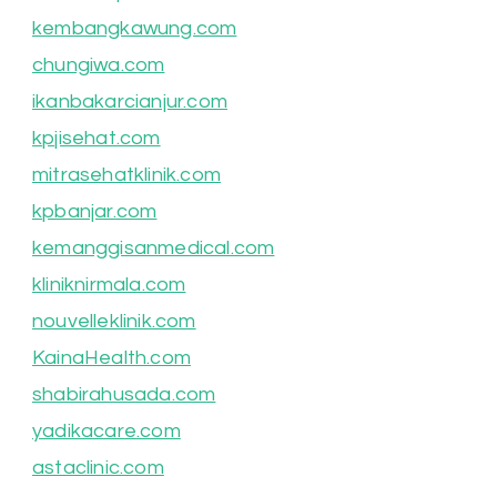
kembangkawung.com
chungiwa.com
ikanbakarcianjur.com
kpjisehat.com
mitrasehatklinik.com
kpbanjar.com
kemanggisanmedical.com
kliniknirmala.com
nouvelleklinik.com
KainaHealth.com
shabirahusada.com
yadikacare.com
astaclinic.com