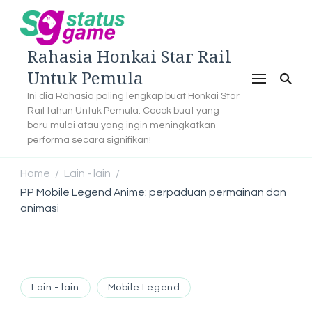
Rahasia Honkai Star Rail
Untuk Pemula
Ini dia Rahasia paling lengkap buat Honkai Star
Rail tahun Untuk Pemula. Cocok buat yang
baru mulai atau yang ingin meningkatkan
performa secara signifikan!
Home
Lain - lain
/
/
PP Mobile Legend Anime: perpaduan permainan dan
animasi
Lain - lain
Mobile Legend