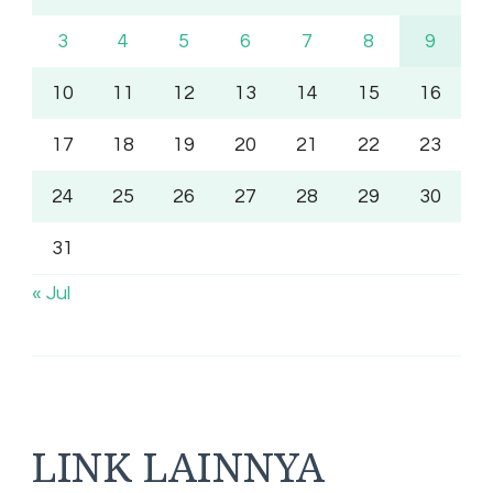
3
4
5
6
7
8
9
10
11
12
13
14
15
16
17
18
19
20
21
22
23
24
25
26
27
28
29
30
31
« Jul
LINK LAINNYA