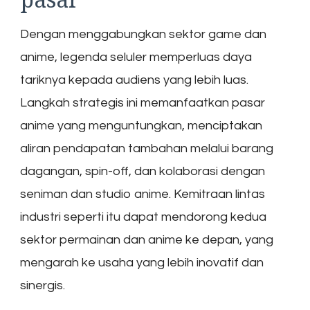
Dengan menggabungkan sektor game dan
anime, legenda seluler memperluas daya
tariknya kepada audiens yang lebih luas.
Langkah strategis ini memanfaatkan pasar
anime yang menguntungkan, menciptakan
aliran pendapatan tambahan melalui barang
dagangan, spin-off, dan kolaborasi dengan
seniman dan studio anime. Kemitraan lintas
industri seperti itu dapat mendorong kedua
sektor permainan dan anime ke depan, yang
mengarah ke usaha yang lebih inovatif dan
sinergis.