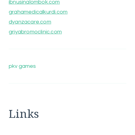
ibnusinalombok.com
grahamedicalkurdi.com
dyanzacare.com
griyabromoclinic.com
pkv games
Links