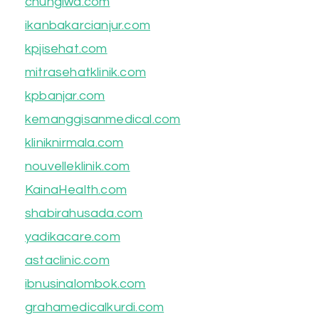
chungiwa.com
ikanbakarcianjur.com
kpjisehat.com
mitrasehatklinik.com
kpbanjar.com
kemanggisanmedical.com
kliniknirmala.com
nouvelleklinik.com
KainaHealth.com
shabirahusada.com
yadikacare.com
astaclinic.com
ibnusinalombok.com
grahamedicalkurdi.com