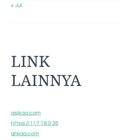
« Jul
LINK
LAINNYA
asikqq.com
https://117.18.0.36
ahliqq.com