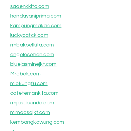
saoenkkito.com
handayaniprima.com
kampungmakan.com
luckycatck.com
rmbakoelkita.com
angelesehan.com
bluejasminejkt.com
Mrobak.com
miekungfu.com
cafetemankita.com
rmjasabundo.com
mimoosajkt.com
kembangkawung.com