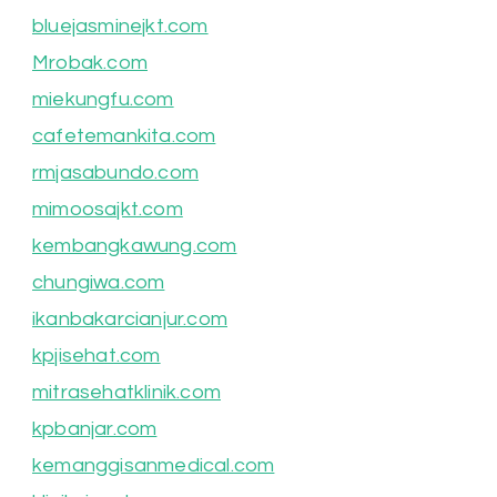
bluejasminejkt.com
Mrobak.com
miekungfu.com
cafetemankita.com
rmjasabundo.com
mimoosajkt.com
kembangkawung.com
chungiwa.com
ikanbakarcianjur.com
kpjisehat.com
mitrasehatklinik.com
kpbanjar.com
kemanggisanmedical.com