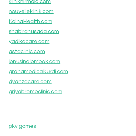
kliniknirmala.com
nouvelleklinik.com
KainaHealth.com
shabirahusada.com
yadikacare.com
astaclinic.com
ibnusinalombok.com
grahamedicalkurdi.com
dyanzacare.com
griyabromoclinic.com
pkv games