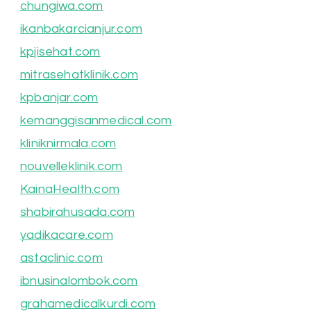
chungiwa.com
ikanbakarcianjur.com
kpjisehat.com
mitrasehatklinik.com
kpbanjar.com
kemanggisanmedical.com
kliniknirmala.com
nouvelleklinik.com
KainaHealth.com
shabirahusada.com
yadikacare.com
astaclinic.com
ibnusinalombok.com
grahamedicalkurdi.com