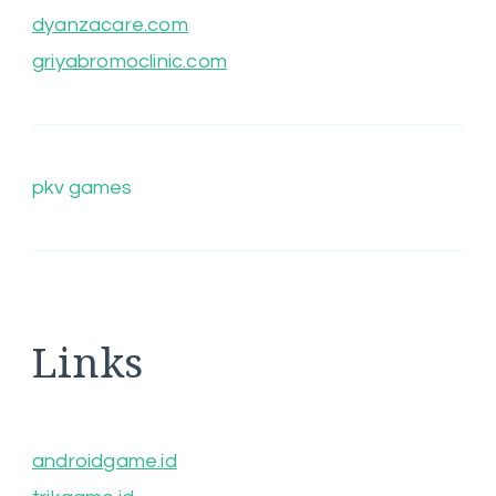
dyanzacare.com
griyabromoclinic.com
pkv games
Links
androidgame.id