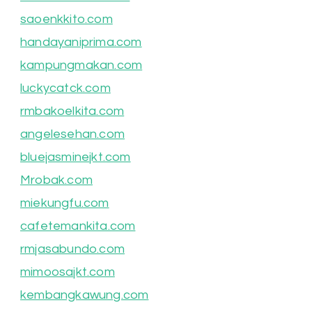
saoenkkito.com
handayaniprima.com
kampungmakan.com
luckycatck.com
rmbakoelkita.com
angelesehan.com
bluejasminejkt.com
Mrobak.com
miekungfu.com
cafetemankita.com
rmjasabundo.com
mimoosajkt.com
kembangkawung.com