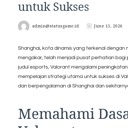
untuk Sukses
admin@statusgame.id
June 15, 2026
Shanghai, kota dinamis yang terkenal dengan
mengakar, telah menjadi pusat perhatian bagi
judul esports, Valorant mengalami peningkatan 
mempelajari strategi utama untuk sukses di Va
dan berpengalaman di Shanghai dan sekitarny
Memahami Dasa