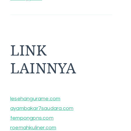
LINK
LAINNYA
lesehangurame.com
ayambakar7saudara.com
tempongpns.com
roemahkuliner.com