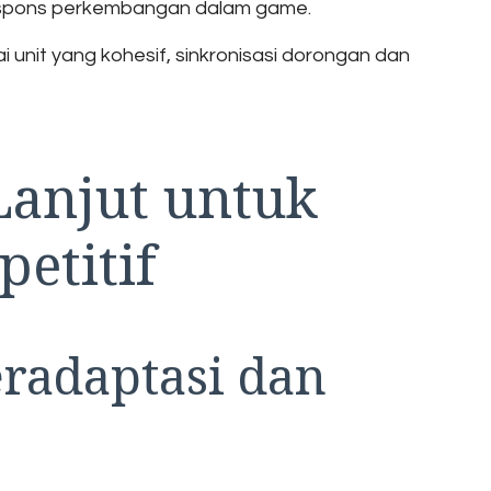
espons perkembangan dalam game.
unit yang kohesif, sinkronisasi dorongan dan
Lanjut untuk
etitif
radaptasi dan