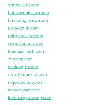
saoenkkito.com
handayaniprima.com
kampungmakan.com
luckycatck.com
rmbakoelkita.com
angelesehan.com
bluejasminejkt.com
Mrobak.com
miekungfu.com
cafetemankita.com
rmjasabundo.com
mimoosajkt.com
kembangkawung.com