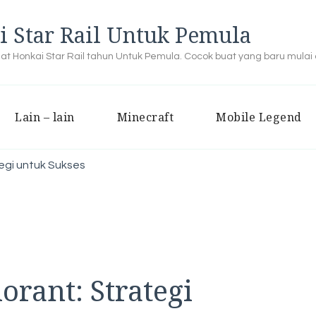
i Star Rail Untuk Pemula
buat Honkai Star Rail tahun Untuk Pemula. Cocok buat yang baru mulai
Lain – lain
Minecraft
Mobile Legend
egi untuk Sukses
orant: Strategi