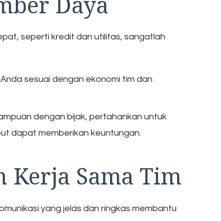
mber Daya
, seperti kredit dan utilitas, sangatlah
Anda sesuai dengan ekonomi tim dan
mpuan dengan bijak, pertahankan untuk
but dapat memberikan keuntungan.
n Kerja Sama Tim
omunikasi yang jelas dan ringkas membantu