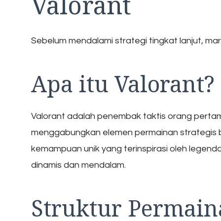
Valorant
Sebelum mendalami strategi tingkat lanjut, mar
Apa itu Valorant?
Valorant adalah penembak taktis orang perta
menggabungkan elemen permainan strategis be
kemampuan unik yang terinspirasi oleh legend
dinamis dan mendalam.
Struktur Permain