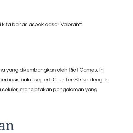
i kita bahas aspek dasar Valorant:
ma yang dikembangkan oleh Riot Games. Ini
rbasis bulat seperti Counter-Strike dengan
a seluler, menciptakan pengalaman yang
an