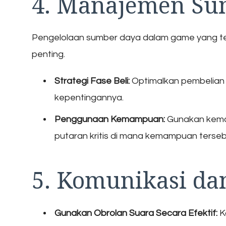
4. Manajemen Su
Pengelolaan sumber daya dalam game yang tepat
penting.
Strategi Fase Beli:
Optimalkan pembelian 
kepentingannya.
Penggunaan Kemampuan:
Gunakan kema
putaran kritis di mana kemampuan terse
5. Komunikasi da
Gunakan Obrolan Suara Secara Efektif:
K