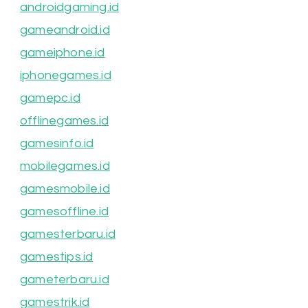
androidgaming.id
gameandroid.id
gameiphone.id
iphonegames.id
gamepc.id
offlinegames.id
gamesinfo.id
mobilegames.id
gamesmobile.id
gamesoffline.id
gamesterbaru.id
gamestips.id
gameterbaru.id
gamestrik.id