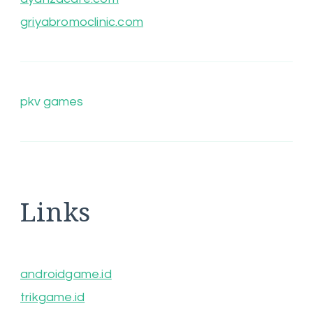
griyabromoclinic.com
pkv games
Links
androidgame.id
trikgame.id