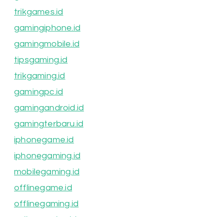
trikgames.id
gamingiphone.id
gamingmobile.id
tipsgaming.id
trikgaming.id
gamingpc.id
gamingandroid.id
gamingterbaru.id
iphonegame.id
iphonegaming.id
mobilegaming.id
offlinegame.id
offlinegaming.id