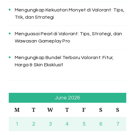
Mengungkap Kekuatan Monyet di Valorant: Tips,
Trik, dan Strategi
Menguasai Pearl di Valorant: Tips, Strategi, dan
Wawasan Gameplay Pro
Mengungkap Bundel Terbaru Valorant: Fitur,
Harga & Skin Eksklusif
June 2026
M
T
W
T
F
S
S
1
2
3
4
5
6
7