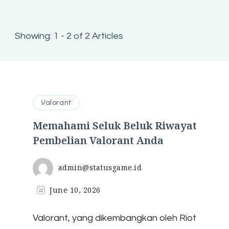
Showing: 1 - 2 of 2 Articles
Valorant
Memahami Seluk Beluk Riwayat
Pembelian Valorant Anda
admin@statusgame.id
June 10, 2026
Valorant, yang dikembangkan oleh Riot