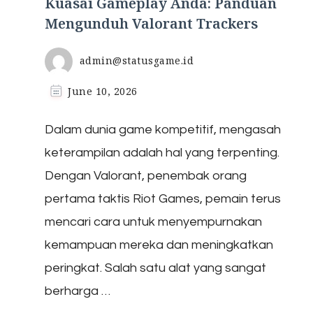
Kuasai Gameplay Anda: Panduan
Mengunduh Valorant Trackers
admin@statusgame.id
June 10, 2026
Dalam dunia game kompetitif, mengasah
keterampilan adalah hal yang terpenting.
Dengan Valorant, penembak orang
pertama taktis Riot Games, pemain terus
mencari cara untuk menyempurnakan
kemampuan mereka dan meningkatkan
peringkat. Salah satu alat yang sangat
berharga …