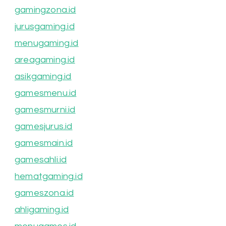
gamingzona.id
jurusgaming.id
menugaming.id
areagaming.id
asikgaming.id
gamesmenu.id
gamesmurni.id
gamesjurus.id
gamesmain.id
gamesahli.id
hematgaming.id
gameszona.id
ahligaming.id