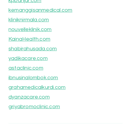
kpbanjar.com
kemanggisanmedical.com
kliniknirmala.com
nouvelleklinik.com
KainaHealth.com
shabirahusada.com
yadikacare.com
astaclinic.com
ibnusinalombok.com
grahamedicalkurdi.com
dyanzacare.com
griyabromoclinic.com