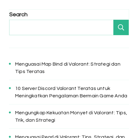
Search
Se
Menguasai Map Bind di Valorant: Strategi dan
Tips Teratas
10 Server Discord Valorant Teratas untuk
Meningkatkan Pengalaman Bermain Game Anda
Mengungkap Kekuatan Monyet di Valorant: Tips,
Trik, dan Strategi
Menguasai Pearl di Valorant: Tips, Strategi, dan