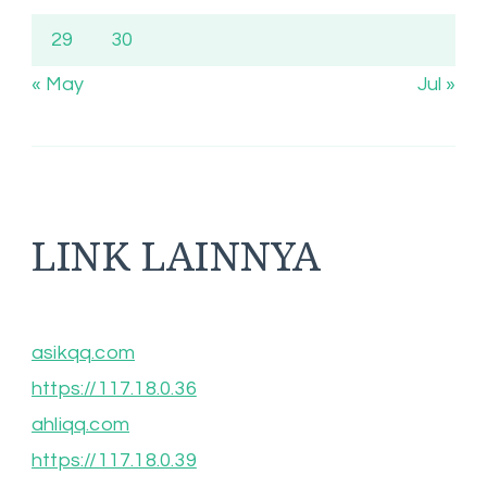
29
30
« May
Jul »
LINK LAINNYA
asikqq.com
https://117.18.0.36
ahliqq.com
https://117.18.0.39