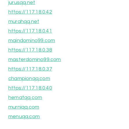
jurusqq.net
https://117.18.0.42
murahqq.net
https://117.18.0.41
maindomino99.com
https://117.18.0.38
masterdomino99.com
https://117.18.0.37
championqq.com
https://117.18.0.40
hematqq.com
murniqq.com
menuqq.com