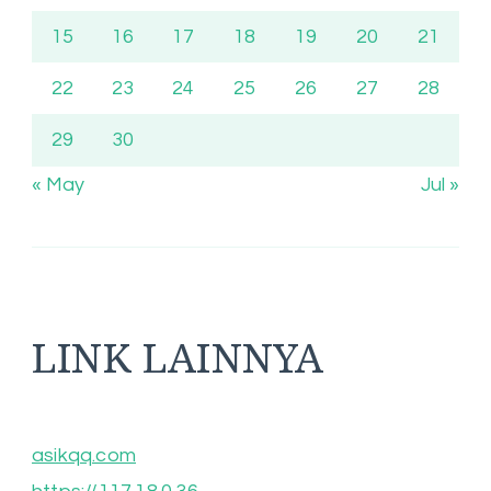
15
16
17
18
19
20
21
22
23
24
25
26
27
28
29
30
« May
Jul »
LINK LAINNYA
asikqq.com