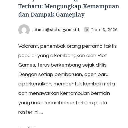
Terbaru: Mengungkap Kemampuan
dan Dampak Gameplay
admin@statusgame.id
June 3, 2026
Valorant, penembak orang pertama taktis
populer yang dikembangkan oleh Riot
Games, terus berkembang sejak dirilis.
Dengan setiap pembaruan, agen baru
diperkenalkan, membentuk kembali meta
dan menawarkan kemampuan bermain
yang unik. Penambahan terbaru pada
roster ini …