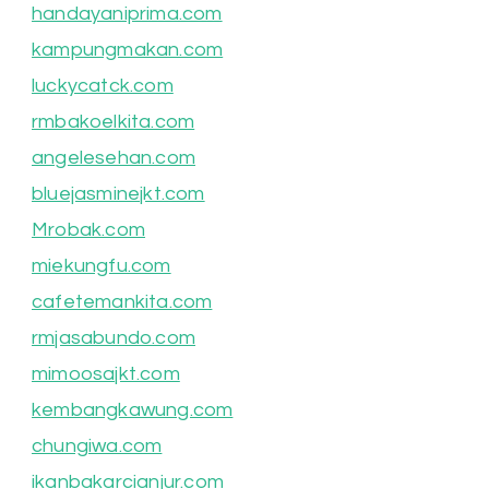
handayaniprima.com
kampungmakan.com
luckycatck.com
rmbakoelkita.com
angelesehan.com
bluejasminejkt.com
Mrobak.com
miekungfu.com
cafetemankita.com
rmjasabundo.com
mimoosajkt.com
kembangkawung.com
chungiwa.com
ikanbakarcianjur.com