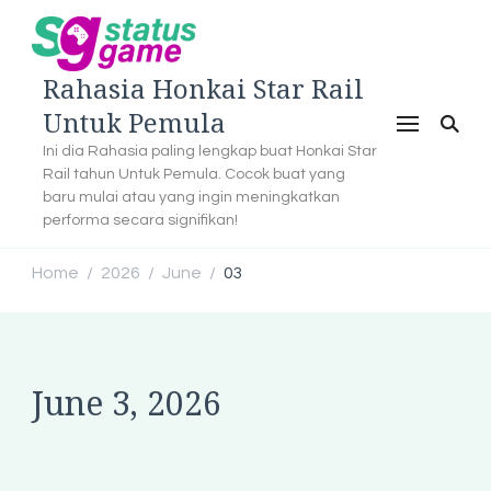
Rahasia Honkai Star Rail
Untuk Pemula
Ini dia Rahasia paling lengkap buat Honkai Star
Rail tahun Untuk Pemula. Cocok buat yang
baru mulai atau yang ingin meningkatkan
performa secara signifikan!
Home
2026
June
03
/
/
/
June 3, 2026