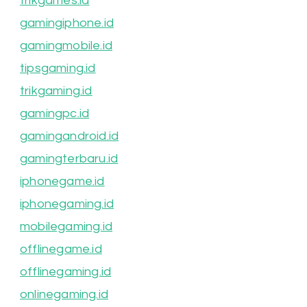
trikgames.id
gamingiphone.id
gamingmobile.id
tipsgaming.id
trikgaming.id
gamingpc.id
gamingandroid.id
gamingterbaru.id
iphonegame.id
iphonegaming.id
mobilegaming.id
offlinegame.id
offlinegaming.id
onlinegaming.id