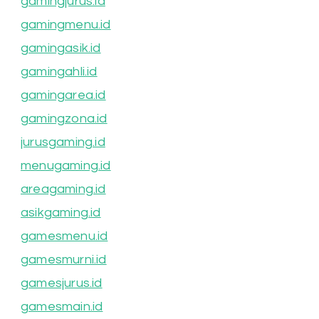
gamingjurus.id
gamingmenu.id
gamingasik.id
gamingahli.id
gamingarea.id
gamingzona.id
jurusgaming.id
menugaming.id
areagaming.id
asikgaming.id
gamesmenu.id
gamesmurni.id
gamesjurus.id
gamesmain.id