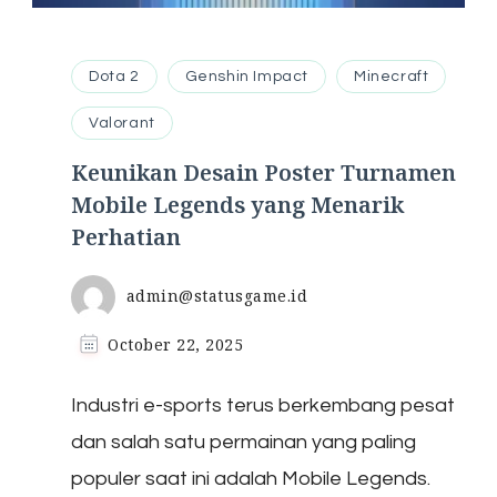
Dota 2
Genshin Impact
Minecraft
Valorant
Keunikan Desain Poster Turnamen
Mobile Legends yang Menarik
Perhatian
admin@statusgame.id
October 22, 2025
Industri e-sports terus berkembang pesat
dan salah satu permainan yang paling
populer saat ini adalah Mobile Legends.