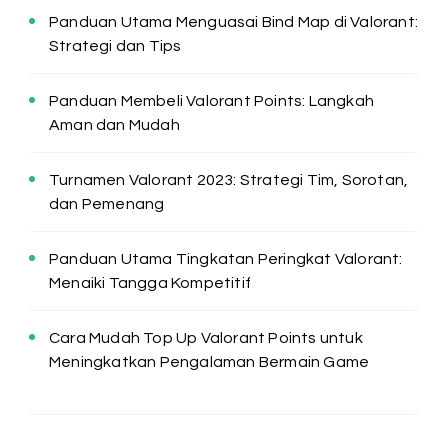
Panduan Utama Menguasai Bind Map di Valorant:
Strategi dan Tips
Panduan Membeli Valorant Points: Langkah
Aman dan Mudah
Turnamen Valorant 2023: Strategi Tim, Sorotan,
dan Pemenang
Panduan Utama Tingkatan Peringkat Valorant:
Menaiki Tangga Kompetitif
Cara Mudah Top Up Valorant Points untuk
Meningkatkan Pengalaman Bermain Game