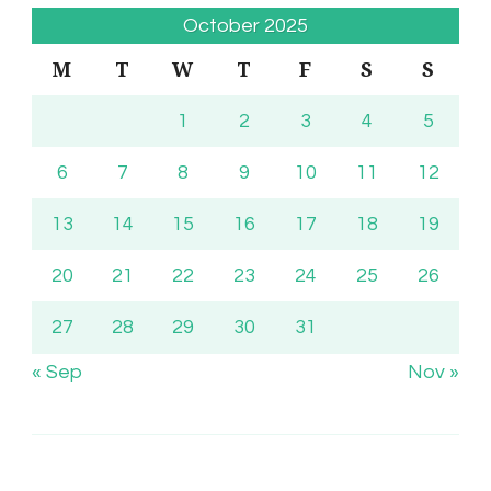
October 2025
M
T
W
T
F
S
S
1
2
3
4
5
6
7
8
9
10
11
12
13
14
15
16
17
18
19
20
21
22
23
24
25
26
27
28
29
30
31
« Sep
Nov »