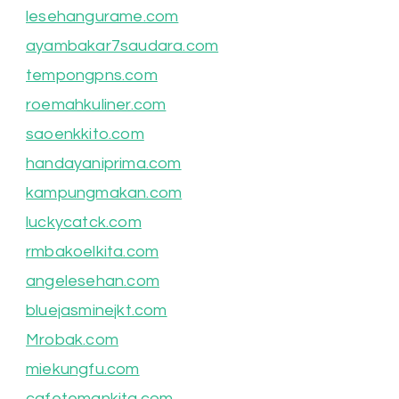
lesehangurame.com
ayambakar7saudara.com
tempongpns.com
roemahkuliner.com
saoenkkito.com
handayaniprima.com
kampungmakan.com
luckycatck.com
rmbakoelkita.com
angelesehan.com
bluejasminejkt.com
Mrobak.com
miekungfu.com
cafetemankita.com