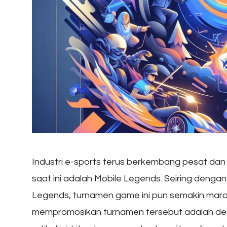
Industri e-sports terus berkembang pesat dan
saat ini adalah Mobile Legends. Seiring deng
Legends, turnamen game ini pun semakin marak
mempromosikan turnamen tersebut adalah desa