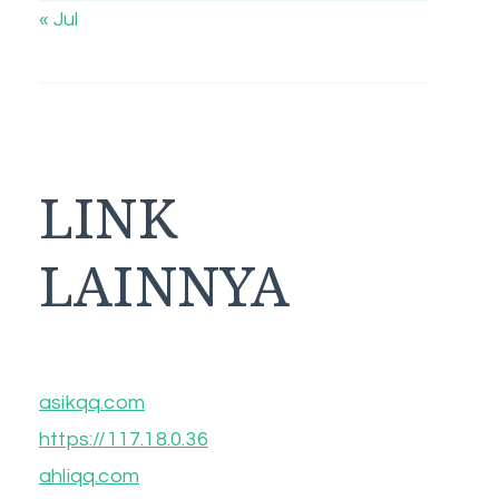
« Jul
LINK
LAINNYA
asikqq.com
https://117.18.0.36
ahliqq.com