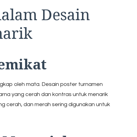
alam Desain
narik
emikat
kap oleh mata. Desain poster turnamen
rna yang cerah dan kontras untuk menarik
ing cerah, dan merah sering digunakan untuk