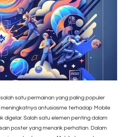
 salah satu permainan yang paling populer
an meningkatnya antusiasme terhadap Mobile
 digelar. Salah satu elemen penting dalam
in poster yang menarik perhatian. Dalam