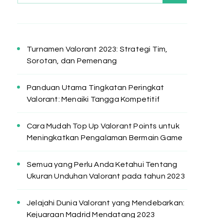
Turnamen Valorant 2023: Strategi Tim,
Sorotan, dan Pemenang
Panduan Utama Tingkatan Peringkat
Valorant: Menaiki Tangga Kompetitif
Cara Mudah Top Up Valorant Points untuk
Meningkatkan Pengalaman Bermain Game
Semua yang Perlu Anda Ketahui Tentang
Ukuran Unduhan Valorant pada tahun 2023
Jelajahi Dunia Valorant yang Mendebarkan:
Kejuaraan Madrid Mendatang 2023