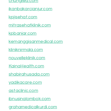
chungiwa.com
ikanbakarcianjur.com
kpjisehat.com
mitrasehatklinik.com
kpbanjar.com
kemanggisanmedical.com
kliniknirmala.com
nouvelleklinik.com
KainaHealth.com
shabirahusada.com
yadikacare.com
astaclinic.com
ibnusinalombok.com
grahamedicalkurdi.com