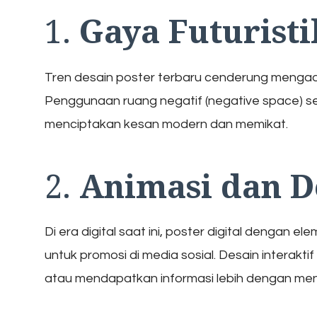
1.
Gaya Futuristi
Tren desain poster terbaru cenderung mengado
Penggunaan ruang negatif (negative space) s
menciptakan kesan modern dan memikat.
2.
Animasi dan De
Di era digital saat ini, poster digital dengan 
untuk promosi di media sosial. Desain interak
atau mendapatkan informasi lebih dengan meng