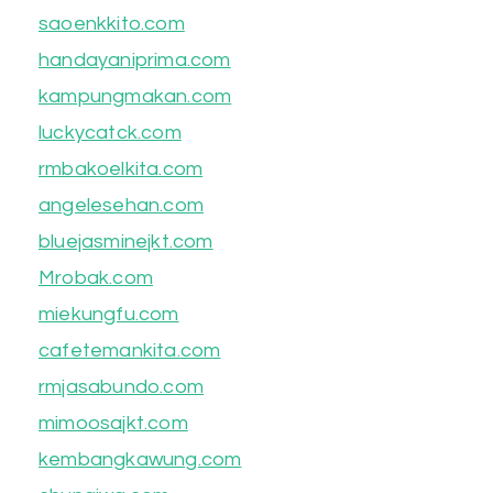
saoenkkito.com
handayaniprima.com
kampungmakan.com
luckycatck.com
rmbakoelkita.com
angelesehan.com
bluejasminejkt.com
Mrobak.com
miekungfu.com
cafetemankita.com
rmjasabundo.com
mimoosajkt.com
kembangkawung.com