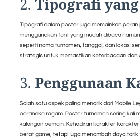
2.
Tipografi yan
Tipografi dalam poster juga memainkan peran p
menggunakan font yang mudah dibaca namun t
seperti nama turnamen, tanggal, dan lokasi se
strategis untuk memastikan keterbacaan dan da
3.
Penggunaan Ka
Salah satu aspek paling menarik dari Mobile L
beraneka ragam. Poster turnamen sering kali m
kalangan pemain. Kehadiran karakter-karakter
berat game, tetapi juga menambah daya tarik 