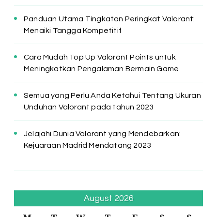
Panduan Utama Tingkatan Peringkat Valorant:
Menaiki Tangga Kompetitif
Cara Mudah Top Up Valorant Points untuk
Meningkatkan Pengalaman Bermain Game
Semua yang Perlu Anda Ketahui Tentang Ukuran
Unduhan Valorant pada tahun 2023
Jelajahi Dunia Valorant yang Mendebarkan:
Kejuaraan Madrid Mendatang 2023
August 2026