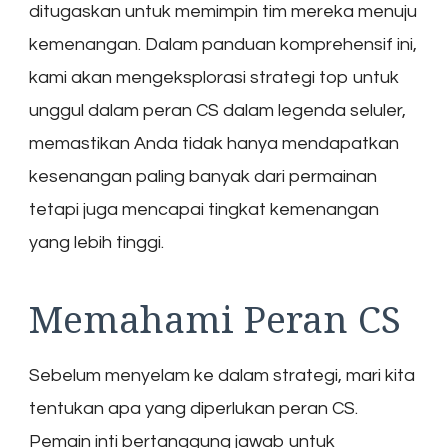
ditugaskan untuk memimpin tim mereka menuju
kemenangan. Dalam panduan komprehensif ini,
kami akan mengeksplorasi strategi top untuk
unggul dalam peran CS dalam legenda seluler,
memastikan Anda tidak hanya mendapatkan
kesenangan paling banyak dari permainan
tetapi juga mencapai tingkat kemenangan
yang lebih tinggi.
Memahami Peran CS
Sebelum menyelam ke dalam strategi, mari kita
tentukan apa yang diperlukan peran CS.
Pemain inti bertanggung jawab untuk