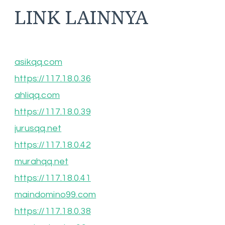
LINK LAINNYA
asikqq.com
https://117.18.0.36
ahliqq.com
https://117.18.0.39
jurusqq.net
https://117.18.0.42
murahqq.net
https://117.18.0.41
maindomino99.com
https://117.18.0.38