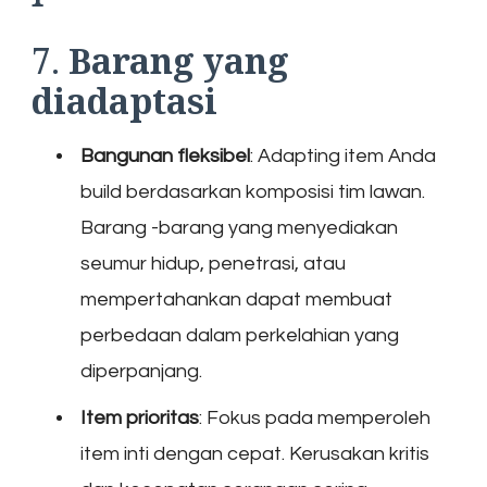
7.
Barang yang
diadaptasi
Bangunan fleksibel
: Adapting item Anda
build berdasarkan komposisi tim lawan.
Barang -barang yang menyediakan
seumur hidup, penetrasi, atau
mempertahankan dapat membuat
perbedaan dalam perkelahian yang
diperpanjang.
Item prioritas
: Fokus pada memperoleh
item inti dengan cepat. Kerusakan kritis