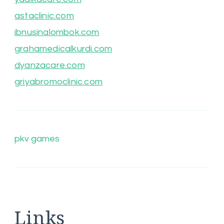
astaclinic.com
ibnusinalombok.com
grahamedicalkurdi.com
dyanzacare.com
griyabromoclinic.com
pkv games
Links