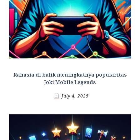
Rahasia di balik meningkatnya popularitas
Joki Mobile Legends
July 4, 2025