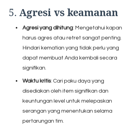
5.
Agresi vs keamanan
Agresi yang dihitung
: Mengetahui kapan
harus agres atau retret sangat penting.
Hindari kematian yang tidak perlu yang
dapat membuat Anda kembali secara
signifikan.
Waktu kritis
: Cari paku daya yang
disediakan oleh item signifikan dan
keuntungan level untuk melepaskan
serangan yang menentukan selama
pertarungan tim.