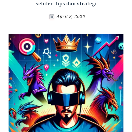
seluler: tips dan strategi
April 8, 2026