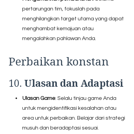
pertarungan tim, fokuslah pada
menghilangkan target utama yang dapat
menghambat kemajuan atau
mengalahkan pahlawan Anda.
Perbaikan konstan
10.
Ulasan dan Adaptasi
Ulasan Game
: Selalu tinjau game Anda
untuk mengidentifikasi kesalahan atau
area untuk perbaikan. Belajar dari strategi
musuh dan beradaptasi sesuai.