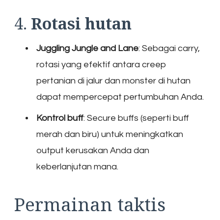
4.
Rotasi hutan
Juggling Jungle and Lane
: Sebagai carry,
rotasi yang efektif antara creep
pertanian di jalur dan monster di hutan
dapat mempercepat pertumbuhan Anda.
Kontrol buff
: Secure buffs (seperti buff
merah dan biru) untuk meningkatkan
output kerusakan Anda dan
keberlanjutan mana.
Permainan taktis