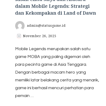
dalam Mobile Legends: Strategi
dan Kekompakan di Land of Dawn
admin@statusgame.id
November 26, 2025
Mobile Legends merupakan salah satu
game MOBA yang paling digemari oleh
para pecinta game di Asia Tenggara.
Dengan berbagai macam hero yang
memiliki latar belakang cerita yang menarik,
game ini berhasil mencuri perhatian para
pemain …