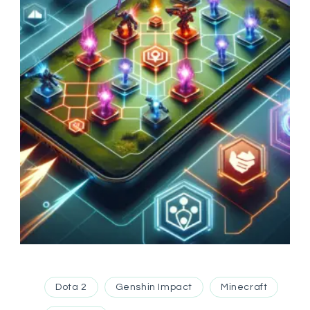
Dota 2
Genshin Impact
Minecraft