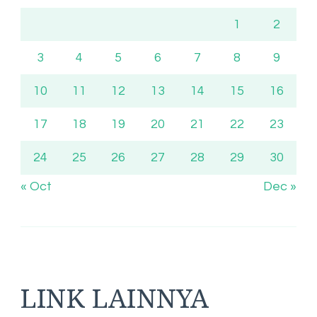
1
2
3
4
5
6
7
8
9
10
11
12
13
14
15
16
17
18
19
20
21
22
23
24
25
26
27
28
29
30
« Oct
Dec »
LINK LAINNYA