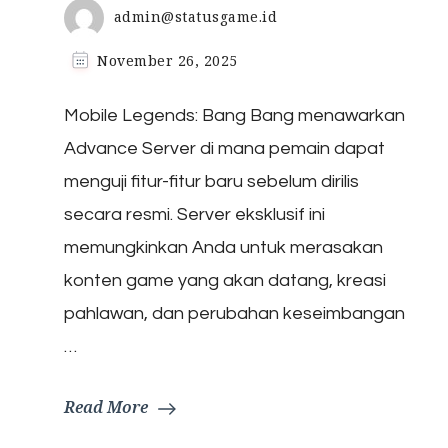
admin@statusgame.id
November 26, 2025
Mobile Legends: Bang Bang menawarkan
Advance Server di mana pemain dapat
menguji fitur-fitur baru sebelum dirilis
secara resmi. Server eksklusif ini
memungkinkan Anda untuk merasakan
konten game yang akan datang, kreasi
pahlawan, dan perubahan keseimbangan
…
Read More