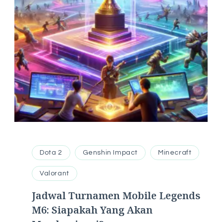
Dota 2
Genshin Impact
Minecraft
Valorant
Jadwal Turnamen Mobile Legends
M6: Siapakah Yang Akan