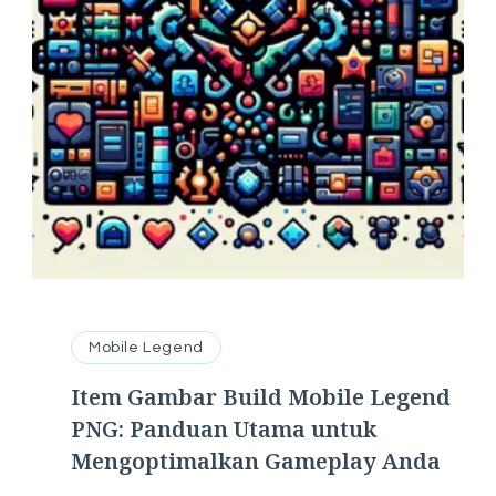
Mobile Legend
Item Gambar Build Mobile Legend
PNG: Panduan Utama untuk
Mengoptimalkan Gameplay Anda