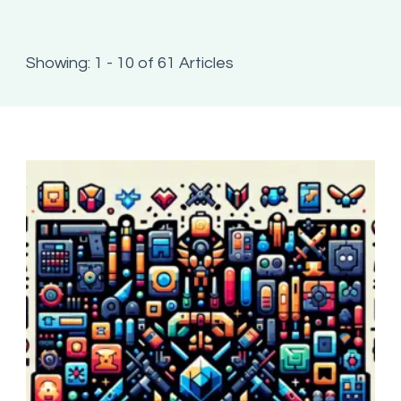
Showing: 1 - 10 of 61 Articles