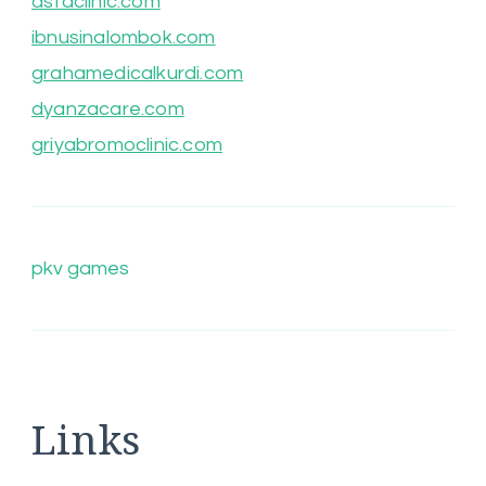
astaclinic.com
ibnusinalombok.com
grahamedicalkurdi.com
dyanzacare.com
griyabromoclinic.com
pkv games
Links