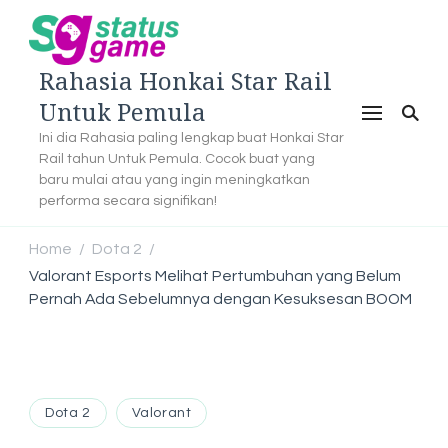
Rahasia Honkai Star Rail
Untuk Pemula
Ini dia Rahasia paling lengkap buat Honkai Star
Rail tahun Untuk Pemula. Cocok buat yang
baru mulai atau yang ingin meningkatkan
performa secara signifikan!
Home
Dota 2
/
/
Valorant Esports Melihat Pertumbuhan yang Belum
Pernah Ada Sebelumnya dengan Kesuksesan BOOM
Dota 2
Valorant