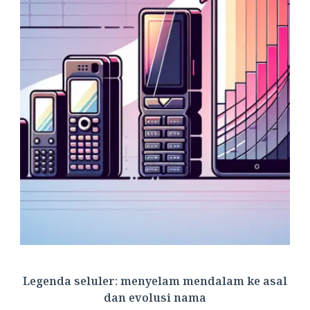
Legenda seluler: menyelam mendalam ke asal
dan evolusi nama