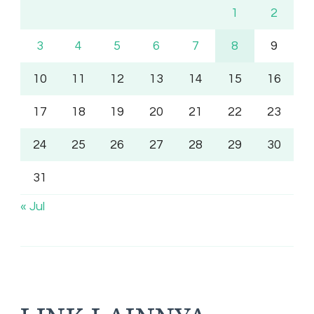
1
2
3
4
5
6
7
8
9
10
11
12
13
14
15
16
17
18
19
20
21
22
23
24
25
26
27
28
29
30
31
« Jul