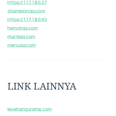
https://117.18.0.37
championqq.com
https://117.18.0.40
hematqq.com
murniqq.com
menuqq.com
LINK LAINNYA
lesehangurame.com