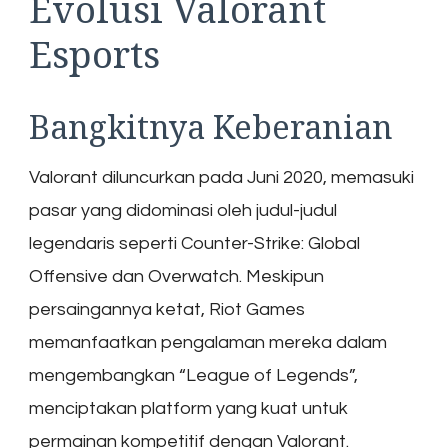
Evolusi Valorant
Esports
Bangkitnya Keberanian
Valorant diluncurkan pada Juni 2020, memasuki
pasar yang didominasi oleh judul-judul
legendaris seperti Counter-Strike: Global
Offensive dan Overwatch. Meskipun
persaingannya ketat, Riot Games
memanfaatkan pengalaman mereka dalam
mengembangkan “League of Legends”,
menciptakan platform yang kuat untuk
permainan kompetitif dengan Valorant.