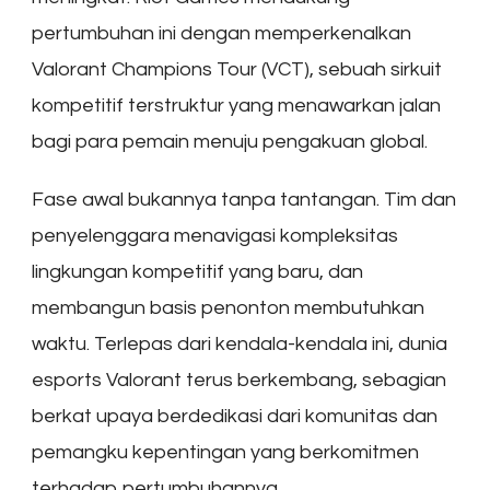
pertumbuhan ini dengan memperkenalkan
Valorant Champions Tour (VCT), sebuah sirkuit
kompetitif terstruktur yang menawarkan jalan
bagi para pemain menuju pengakuan global.
Fase awal bukannya tanpa tantangan. Tim dan
penyelenggara menavigasi kompleksitas
lingkungan kompetitif yang baru, dan
membangun basis penonton membutuhkan
waktu. Terlepas dari kendala-kendala ini, dunia
esports Valorant terus berkembang, sebagian
berkat upaya berdedikasi dari komunitas dan
pemangku kepentingan yang berkomitmen
terhadap pertumbuhannya.