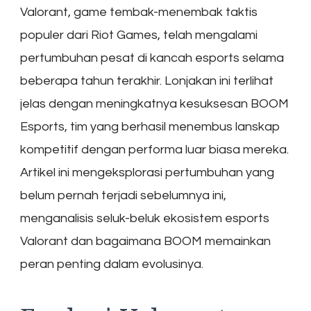
Valorant, game tembak-menembak taktis
populer dari Riot Games, telah mengalami
pertumbuhan pesat di kancah esports selama
beberapa tahun terakhir. Lonjakan ini terlihat
jelas dengan meningkatnya kesuksesan BOOM
Esports, tim yang berhasil menembus lanskap
kompetitif dengan performa luar biasa mereka.
Artikel ini mengeksplorasi pertumbuhan yang
belum pernah terjadi sebelumnya ini,
menganalisis seluk-beluk ekosistem esports
Valorant dan bagaimana BOOM memainkan
peran penting dalam evolusinya.