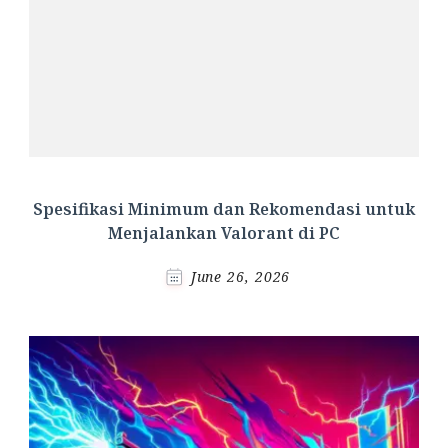
Spesifikasi Minimum dan Rekomendasi untuk
Menjalankan Valorant di PC
June 26, 2026