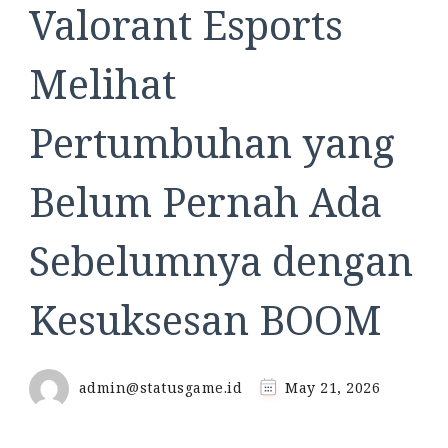
Valorant Esports
Melihat
Pertumbuhan yang
Belum Pernah Ada
Sebelumnya dengan
Kesuksesan BOOM
admin@statusgame.id
May 21, 2026