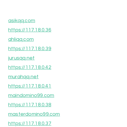
asikqq.com
https://117.18.0.36
ahliqq.com
https://117.18.0.39
jurusqq.net
https://117.18.0.42
murahqq.net
https://117.18.0.41
maindomino99.com
https://117.18.0.38
masterdomino99.com
https://117.18.0.37