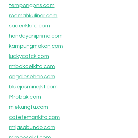
tempongpns.com
roemahkuliner.com
saoenkkito.com
handayaniprima.com
kampungmakan.com
luckycatck.com
rmbakoelkita.com
angelesehan.com
bluejasminejkt.com
Mrobak.com
miekungfu.com
cafetemankita.com
rmjasabundo.com
mimoosajkt.com