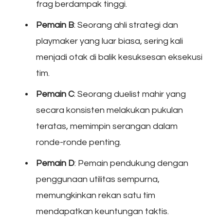
frag berdampak tinggi.
Pemain B
: Seorang ahli strategi dan
playmaker yang luar biasa, sering kali
menjadi otak di balik kesuksesan eksekusi
tim.
Pemain C
: Seorang duelist mahir yang
secara konsisten melakukan pukulan
teratas, memimpin serangan dalam
ronde-ronde penting.
Pemain D
: Pemain pendukung dengan
penggunaan utilitas sempurna,
memungkinkan rekan satu tim
mendapatkan keuntungan taktis.