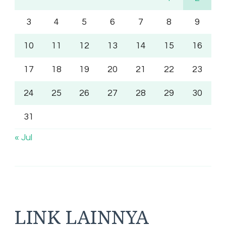
3
4
5
6
7
8
9
10
11
12
13
14
15
16
17
18
19
20
21
22
23
24
25
26
27
28
29
30
31
« Jul
LINK LAINNYA