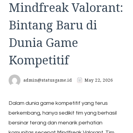
Mindfreak Valorant:
Bintang Baru di
Dunia Game
Kompetitif
admin@statusgame.id
May 22, 2026
Dalam dunia game kompetitif yang terus
berkembang, hanya sedikit tim yang berhasil
bersinar terang dan menarik perhatian
komunitas secepat Mindfreak Valorant. Tim