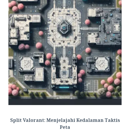
Split Valorant: Menjelajahi Kedalaman Taktis
Peta