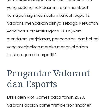
yang sedang naik daun ini telah membuat
kemajuan signifikan dalam kancah esports
Valorant, menjadikan dirinya sebagai kekuatan
yang harus diperhitungkan. Di sini, kami
mendalami perjalanan, pencapaian, dan hal-hal
yang menjadikan mereka menonjol dalam
lanskap game kompetitif.
Pengantar Valorant
dan Esports
Dirilis oleh Riot Games pada tahun 2020,
Valorant adalah game first-person shooter