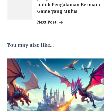
untuk Pengalaman Bermain
Game yang Mulus
Next Post
You may also like...