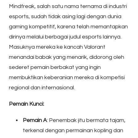
Mindfreak, salah satu nama ternama di industri
esports, sudah tidak asing lagi dengan dunia
gaming kompetitif, karena telah memantapkan
dirinya melalui berbagai judul esports lainnya.
Masuknya mereka ke kancah Valorant
menandai babak yang menarik, didorong oleh
sederet pemain berbakat yang ingin
membuktikan keberanian mereka di kompetisi
regional dan internasional.
Pemain Kunci:
Pemain A
: Penembak jitu bermata tajam,
terkenal dengan permainan kopling dan