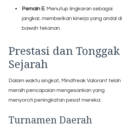
Pemain E
: Menutup lingkaran sebagai
jangkar, memberikan kinerja yang andal di
bawah tekanan.
Prestasi dan Tonggak
Sejarah
Dalam waktu singkat, Mindfreak Valorant telah
meraih pencapaian mengesankan yang
menyoroti peningkatan pesat mereka:
Turnamen Daerah