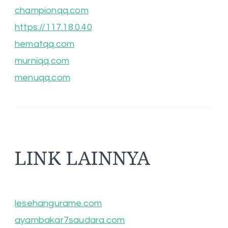
championqq.com
https://117.18.0.40
hematqq.com
murniqq.com
menuqq.com
LINK LAINNYA
lesehangurame.com
ayambakar7saudara.com