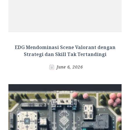
EDG Mendominasi Scene Valorant dengan
Strategi dan Skill Tak Tertandingi
June 6, 2026