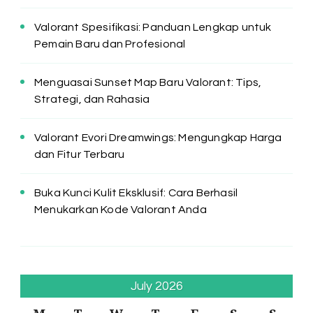
Valorant Spesifikasi: Panduan Lengkap untuk
Pemain Baru dan Profesional
Menguasai Sunset Map Baru Valorant: Tips,
Strategi, dan Rahasia
Valorant Evori Dreamwings: Mengungkap Harga
dan Fitur Terbaru
Buka Kunci Kulit Eksklusif: Cara Berhasil
Menukarkan Kode Valorant Anda
July 2026