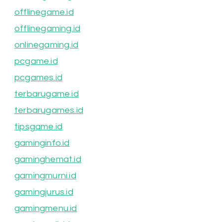
offlinegame.id
offlinegaming.id
onlinegaming.id
pcgame.id
pcgames.id
terbarugame.id
terbarugames.id
tipsgame.id
gaminginfo.id
gaminghemat.id
gamingmurni.id
gamingjurus.id
gamingmenu.id