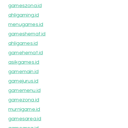
gameszona.id
ahligaming.id
menugames.id
gameshemat.id
ahligames.id
gamehemat.id
asikgames.id
gamemain.id
gamejurus.id
gamemenu.id
gamezona.id
murnigame.id
gamesarea.id