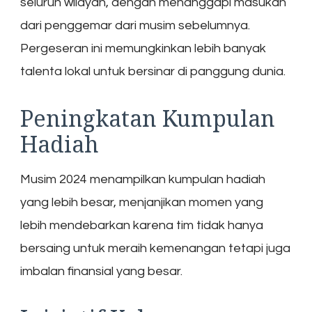
seluruh wilayah, dengan menanggapi masukan
dari penggemar dari musim sebelumnya.
Pergeseran ini memungkinkan lebih banyak
talenta lokal untuk bersinar di panggung dunia.
Peningkatan Kumpulan
Hadiah
Musim 2024 menampilkan kumpulan hadiah
yang lebih besar, menjanjikan momen yang
lebih mendebarkan karena tim tidak hanya
bersaing untuk meraih kemenangan tetapi juga
imbalan finansial yang besar.