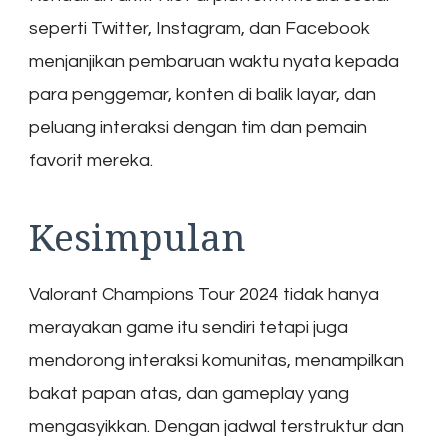
seperti Twitter, Instagram, dan Facebook
menjanjikan pembaruan waktu nyata kepada
para penggemar, konten di balik layar, dan
peluang interaksi dengan tim dan pemain
favorit mereka.
Kesimpulan
Valorant Champions Tour 2024 tidak hanya
merayakan game itu sendiri tetapi juga
mendorong interaksi komunitas, menampilkan
bakat papan atas, dan gameplay yang
mengasyikkan. Dengan jadwal terstruktur dan