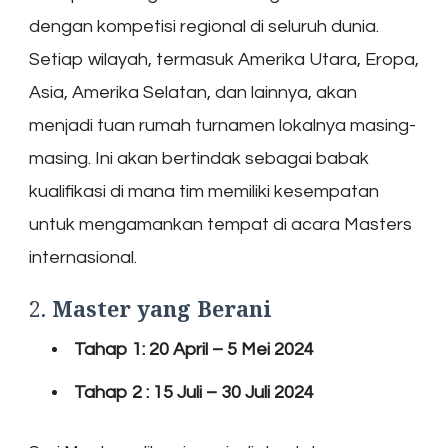
dengan kompetisi regional di seluruh dunia.
Setiap wilayah, termasuk Amerika Utara, Eropa,
Asia, Amerika Selatan, dan lainnya, akan
menjadi tuan rumah turnamen lokalnya masing-
masing. Ini akan bertindak sebagai babak
kualifikasi di mana tim memiliki kesempatan
untuk mengamankan tempat di acara Masters
internasional.
2.
Master yang Berani
Tahap 1: 20 April – 5 Mei 2024
Tahap 2 : 15 Juli – 30 Juli 2024