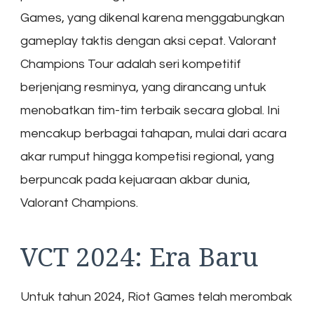
Games, yang dikenal karena menggabungkan
gameplay taktis dengan aksi cepat. Valorant
Champions Tour adalah seri kompetitif
berjenjang resminya, yang dirancang untuk
menobatkan tim-tim terbaik secara global. Ini
mencakup berbagai tahapan, mulai dari acara
akar rumput hingga kompetisi regional, yang
berpuncak pada kejuaraan akbar dunia,
Valorant Champions.
VCT 2024: Era Baru
Untuk tahun 2024, Riot Games telah merombak