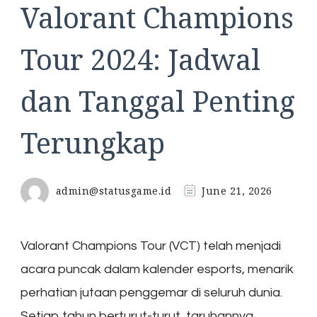
Valorant Champions
Tour 2024: Jadwal
dan Tanggal Penting
Terungkap
admin@statusgame.id
June 21, 2026
Valorant Champions Tour (VCT) telah menjadi
acara puncak dalam kalender esports, menarik
perhatian jutaan penggemar di seluruh dunia.
Setiap tahun berturut-turut, taruhannya