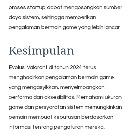
proses startup dapat mengosongkan sumber
daya sistem, sehingga memberikan
pengalaman bermain game yang lebih lancar.
Kesimpulan
Evolusi Valorant di tahun 2024 terus
menghadirkan pengalaman bermain game
yang mengasyikkan, menyeimbangkan
performa dan aksesibilitas. Memahami ukuran
game dan persyaratan sistem memungkinkan
pemain membuat keputusan berdasarkan
informasi tentang pengaturan mereka,