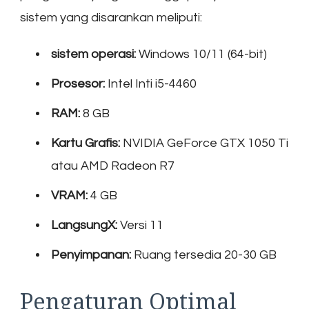
sistem yang disarankan meliputi:
sistem operasi:
Windows 10/11 (64-bit)
Prosesor:
Intel Inti i5-4460
RAM:
8 GB
Kartu Grafis:
NVIDIA GeForce GTX 1050 Ti
atau AMD Radeon R7
VRAM:
4 GB
LangsungX:
Versi 11
Penyimpanan:
Ruang tersedia 20-30 GB
Pengaturan Optimal