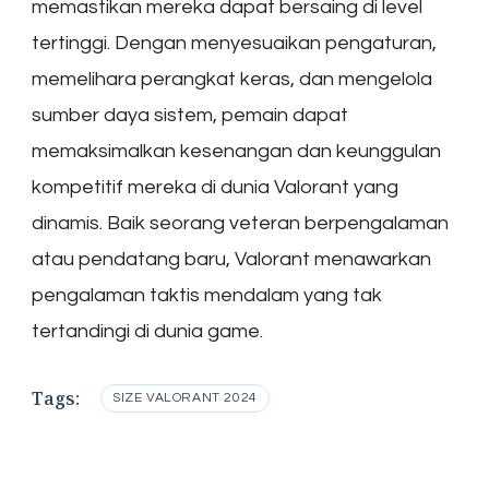
memastikan mereka dapat bersaing di level
tertinggi. Dengan menyesuaikan pengaturan,
memelihara perangkat keras, dan mengelola
sumber daya sistem, pemain dapat
memaksimalkan kesenangan dan keunggulan
kompetitif mereka di dunia Valorant yang
dinamis. Baik seorang veteran berpengalaman
atau pendatang baru, Valorant menawarkan
pengalaman taktis mendalam yang tak
tertandingi di dunia game.
Tags:
SIZE VALORANT 2024