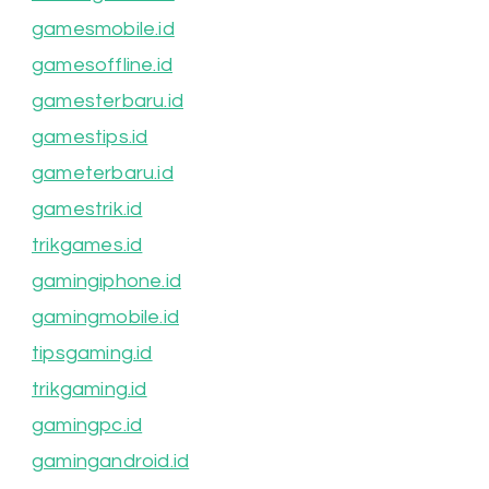
gamesmobile.id
gamesoffline.id
gamesterbaru.id
gamestips.id
gameterbaru.id
gamestrik.id
trikgames.id
gamingiphone.id
gamingmobile.id
tipsgaming.id
trikgaming.id
gamingpc.id
gamingandroid.id