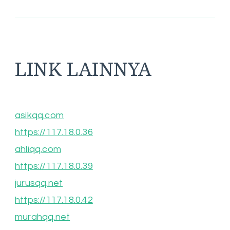
LINK LAINNYA
asikqq.com
https://117.18.0.36
ahliqq.com
https://117.18.0.39
jurusqq.net
https://117.18.0.42
murahqq.net