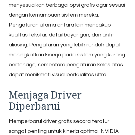
menyesuaikan berbagai opsi grafis agar sesuai
dengan kemampuan sistem mereka.
Pengaturan utama antara lain mencakup
kualitas tekstur, detail bayangan, dan anti-
aliasing. Pengaturan yang lebih rendah dapat
meningkatkan kinerja pada sistem yang kurang
bertenaga, sementara pengaturan kelas atas
dapat menikmati visual berkualitas ultra.
Menjaga Driver
Diperbarui
Memperbarui driver grafis secara teratur
sangat penting untuk kinerja optimal. NVIDIA