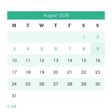
August 2026
M
T
W
T
F
S
S
1
2
3
4
5
6
7
8
9
10
11
12
13
14
15
16
17
18
19
20
21
22
23
24
25
26
27
28
29
30
31
« Jul