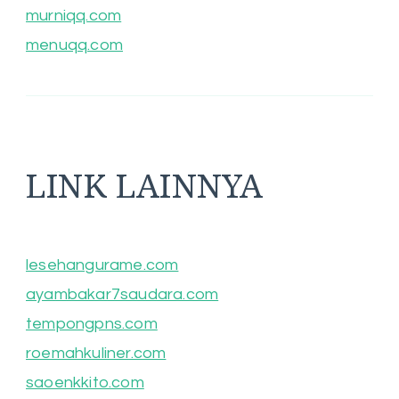
murniqq.com
menuqq.com
LINK LAINNYA
lesehangurame.com
ayambakar7saudara.com
tempongpns.com
roemahkuliner.com
saoenkkito.com