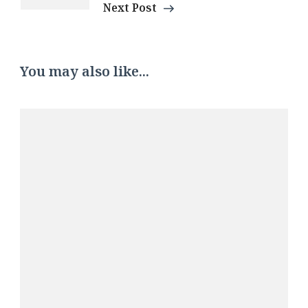
Next Post
You may also like...