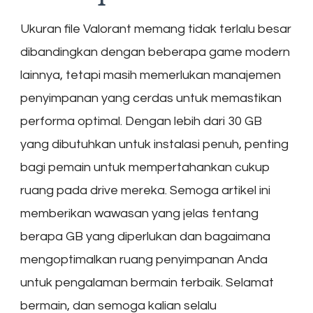
Ukuran file Valorant memang tidak terlalu besar
dibandingkan dengan beberapa game modern
lainnya, tetapi masih memerlukan manajemen
penyimpanan yang cerdas untuk memastikan
performa optimal. Dengan lebih dari 30 GB
yang dibutuhkan untuk instalasi penuh, penting
bagi pemain untuk mempertahankan cukup
ruang pada drive mereka. Semoga artikel ini
memberikan wawasan yang jelas tentang
berapa GB yang diperlukan dan bagaimana
mengoptimalkan ruang penyimpanan Anda
untuk pengalaman bermain terbaik. Selamat
bermain, dan semoga kalian selalu