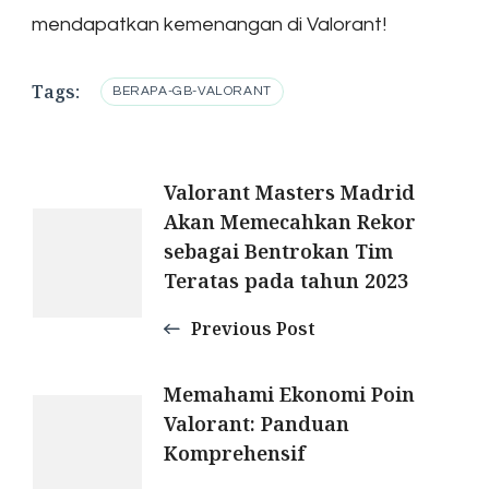
mendapatkan kemenangan di Valorant!
Tags:
BERAPA-GB-VALORANT
Post
Valorant Masters Madrid
Akan Memecahkan Rekor
Navigation
sebagai Bentrokan Tim
Teratas pada tahun 2023
Previous Post
Memahami Ekonomi Poin
Valorant: Panduan
Komprehensif