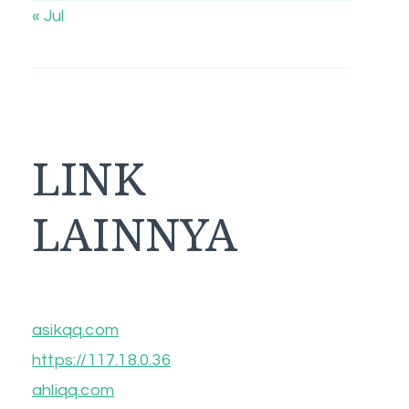
« Jul
LINK
LAINNYA
asikqq.com
https://117.18.0.36
ahliqq.com