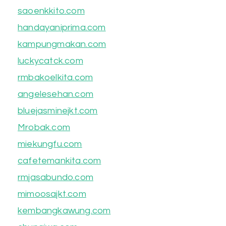
saoenkkito.com
handayaniprima.com
kampungmakan.com
luckycatck.com
rmbakoelkita.com
angelesehan.com
bluejasminejkt.com
Mrobak.com
miekungfu.com
cafetemankita.com
rmjasabundo.com
mimoosajkt.com
kembangkawung.com