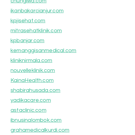
chungiwa.com
ikanbakarcianjur.com
kpjisehat.com
mitrasehatklinik.com
kpbanjar.com
kemanggisanmedical.com
kliniknirmala.com
nouvelleklinik.com
KainaHealth.com
shabirahusada.com
yadikacare.com
astaclinic.com
ibnusinalombok.com
grahamedicalkurdi.com