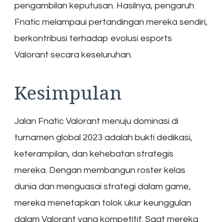
pengambilan keputusan. Hasilnya, pengaruh
Fnatic melampaui pertandingan mereka sendiri,
berkontribusi terhadap evolusi esports
Valorant secara keseluruhan.
Kesimpulan
Jalan Fnatic Valorant menuju dominasi di
turnamen global 2023 adalah bukti dedikasi,
keterampilan, dan kehebatan strategis
mereka. Dengan membangun roster kelas
dunia dan menguasai strategi dalam game,
mereka menetapkan tolok ukur keunggulan
dalam Valorant yang kompetitif. Saat mereka