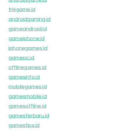
trikgame.id
androidgaming.id
gameandroid.id
gameiphone.id
iphonegames.id
gamepc.id
offlinegames.id
gamesinfo.id
mobilegames.id
gamesmobile.id
gamesoffline.id
gamesterbaru.id
gamestips.id