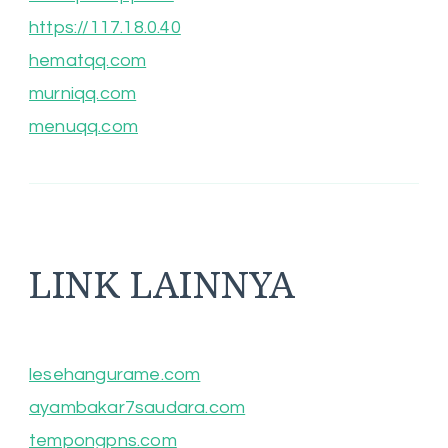
https://117.18.0.40
hematqq.com
murniqq.com
menuqq.com
LINK LAINNYA
lesehangurame.com
ayambakar7saudara.com
tempongpns.com