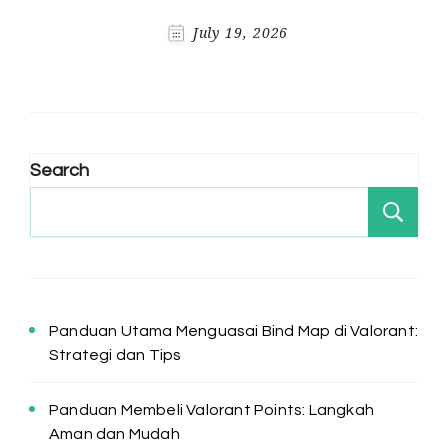
July 19, 2026
Search
Se
Panduan Utama Menguasai Bind Map di Valorant:
Strategi dan Tips
Panduan Membeli Valorant Points: Langkah
Aman dan Mudah