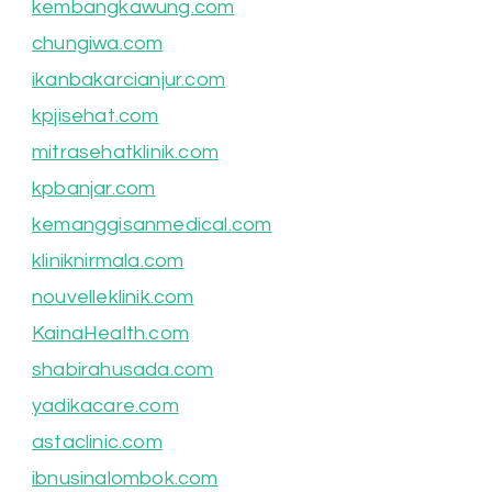
kembangkawung.com
chungiwa.com
ikanbakarcianjur.com
kpjisehat.com
mitrasehatklinik.com
kpbanjar.com
kemanggisanmedical.com
kliniknirmala.com
nouvelleklinik.com
KainaHealth.com
shabirahusada.com
yadikacare.com
astaclinic.com
ibnusinalombok.com