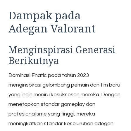
Dampak pada
Adegan Valorant
Menginspirasi Generasi
Berikutnya
Dominasi Fnatic pada tahun 2023
menginspirasi gelombang pemain dan tim baru
yang ingin meniru kesuksesan mereka. Dengan
menetapkan standar gameplay dan
profesionalisme yang tinggi, mereka
meningkatkan standar keseluruhan adegan