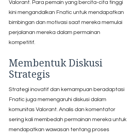
Valorant. Para pemain yang bercita-cita tinggi
kini mengandalkan Fnatic untuk mendapatkan
bimbingan dan motivasi saat mereka memulai
perjalanan mereka dalam permainan
kompetitif.
Membentuk Diskusi
Strategis
Strategi inovatif dan kemampuan beradaptasi
Fnatic juga memengaruhi diskusi dalam
komunitas Valorant. Analis dan komentator
sering kali membedah permainan mereka untuk
mendapatkan wawasan tentang proses