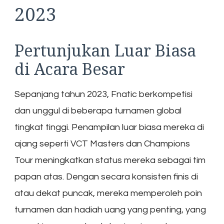
2023
Pertunjukan Luar Biasa
di Acara Besar
Sepanjang tahun 2023, Fnatic berkompetisi
dan unggul di beberapa turnamen global
tingkat tinggi. Penampilan luar biasa mereka di
ajang seperti VCT Masters dan Champions
Tour meningkatkan status mereka sebagai tim
papan atas. Dengan secara konsisten finis di
atau dekat puncak, mereka memperoleh poin
turnamen dan hadiah uang yang penting, yang