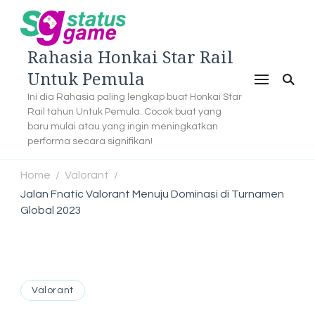
Rahasia Honkai Star Rail
Untuk Pemula
Ini dia Rahasia paling lengkap buat Honkai Star
Rail tahun Untuk Pemula. Cocok buat yang
baru mulai atau yang ingin meningkatkan
performa secara signifikan!
Home
Valorant
/
/
Jalan Fnatic Valorant Menuju Dominasi di Turnamen
Global 2023
Valorant