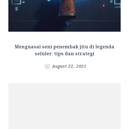
Menguasai seni penembak jitu di legenda
seluler: tips dan strategi
August 22, 2025