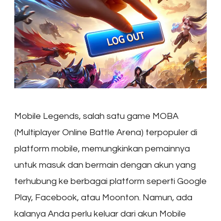
Mobile Legends, salah satu game MOBA
(Multiplayer Online Battle Arena) terpopuler di
platform mobile, memungkinkan pemainnya
untuk masuk dan bermain dengan akun yang
terhubung ke berbagai platform seperti Google
Play, Facebook, atau Moonton. Namun, ada
kalanya Anda perlu keluar dari akun Mobile