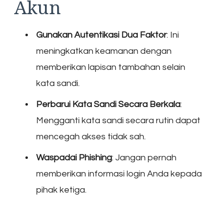
Akun
Gunakan Autentikasi Dua Faktor
: Ini
meningkatkan keamanan dengan
memberikan lapisan tambahan selain
kata sandi.
Perbarui Kata Sandi Secara Berkala
:
Mengganti kata sandi secara rutin dapat
mencegah akses tidak sah.
Waspadai Phishing
: Jangan pernah
memberikan informasi login Anda kepada
pihak ketiga.