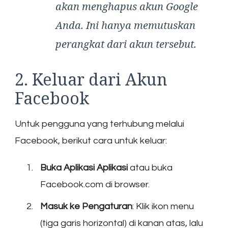
akan menghapus akun Google
Anda. Ini hanya memutuskan
perangkat dari akun tersebut.
2. Keluar dari Akun
Facebook
Untuk pengguna yang terhubung melalui
Facebook, berikut cara untuk keluar:
Buka Aplikasi Aplikasi
atau buka
Facebook.com di browser.
Masuk ke Pengaturan
: Klik ikon menu
(tiga garis horizontal) di kanan atas, lalu