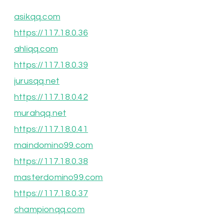
asikqq.com
https://117.18.0.36
ahliqq.com
https://117.18.0.39
jurusqq.net
https://117.18.0.42
murahqq.net
https://117.18.0.41
maindomino99.com
https://117.18.0.38
masterdomino99.com
https://117.18.0.37
championqq.com