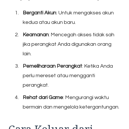
Berganti Akun
: Untuk mengakses akun
kedua atau akun baru.
Keamanan
: Mencegah akses tidak sah
jika perangkat Anda digunakan orang
lain.
Pemeliharaan Perangkat
: Ketika Anda
perlu mereset atau mengganti
perangkat.
Rehat dari Game
: Mengurangi waktu
bermain dan mengelola ketergantungan.
Cara Keluar dari