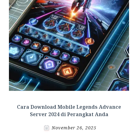
Cara Download Mobile Legends Advance
Server 2024 di Perangkat Anda
November 26, 2025