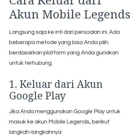
Akun Mobile Legends
Langsung saja ke inti dari persoalan ini. Ada
beberapa metode yang bisa Anda pilih
berdasarkan platform yang Anda gunakan
untuk terhubung.
1. Keluar dari Akun
Google Play
Jika Anda menggunakan Google Play untuk
masuk ke akun Mobile Legends, berikut
langkah-langkahnya: