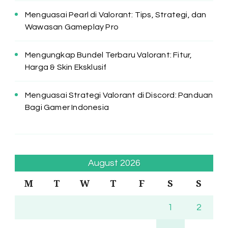
Menguasai Pearl di Valorant: Tips, Strategi, dan
Wawasan Gameplay Pro
Mengungkap Bundel Terbaru Valorant: Fitur,
Harga & Skin Eksklusif
Menguasai Strategi Valorant di Discord: Panduan
Bagi Gamer Indonesia
August 2026
M
T
W
T
F
S
S
1
2