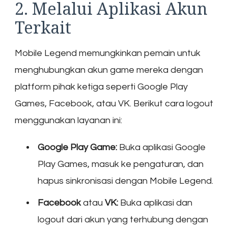
2. Melalui Aplikasi Akun
Terkait
Mobile Legend memungkinkan pemain untuk
menghubungkan akun game mereka dengan
platform pihak ketiga seperti Google Play
Games, Facebook, atau VK. Berikut cara logout
menggunakan layanan ini:
Google Play Game:
Buka aplikasi Google
Play Games, masuk ke pengaturan, dan
hapus sinkronisasi dengan Mobile Legend.
Facebook
atau
VK:
Buka aplikasi dan
logout dari akun yang terhubung dengan