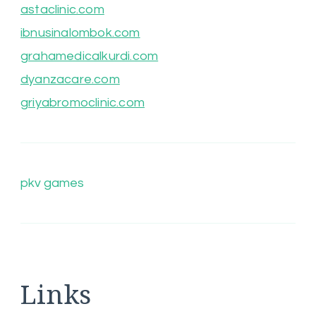
astaclinic.com
ibnusinalombok.com
grahamedicalkurdi.com
dyanzacare.com
griyabromoclinic.com
pkv games
Links