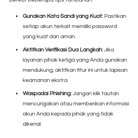
Gunakan Kata Sandi yang Kuat:
Pastikan
setiap akun terkait memiliki password
yang kuat dan aman.
Aktifkan Verifikasi Dua Langkah:
Jika
layanan pihak ketiga yang Anda gunakan
mendukung, aktifkan fitur ini untuk lapisan
keamanan ekstra.
Waspadai Phishing:
Jangan klik tautan
mencurigakan atau memberikan informasi
akun Anda kepada pihak yang tidak
dikenal.