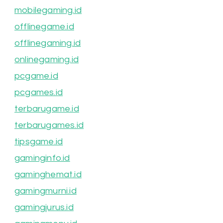
mobilegaming.id
offlinegame.id
offlinegaming.id
onlinegaming.id
pcgame.id
pcgames.id
terbarugame.id
terbarugames.id
tipsgame.id
gaminginfo.id
gaminghemat.id
gamingmurni.id
gamingjurus.id