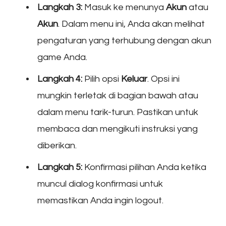
Langkah 3:
Masuk ke menunya
Akun
atau
Akun
. Dalam menu ini, Anda akan melihat
pengaturan yang terhubung dengan akun
game Anda.
Langkah 4:
Pilih opsi
Keluar
. Opsi ini
mungkin terletak di bagian bawah atau
dalam menu tarik-turun. Pastikan untuk
membaca dan mengikuti instruksi yang
diberikan.
Langkah 5:
Konfirmasi pilihan Anda ketika
muncul dialog konfirmasi untuk
memastikan Anda ingin logout.