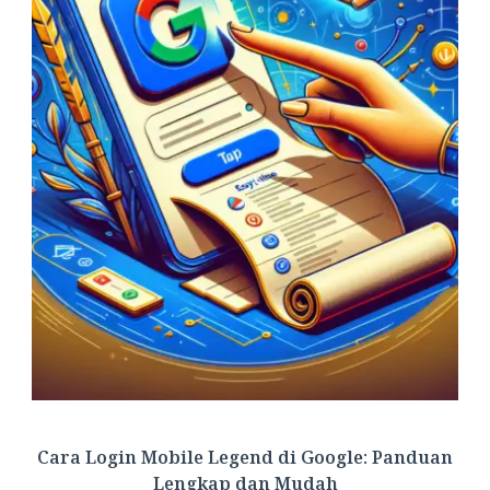
Cara Login Mobile Legend di Google: Panduan
Lengkap dan Mudah