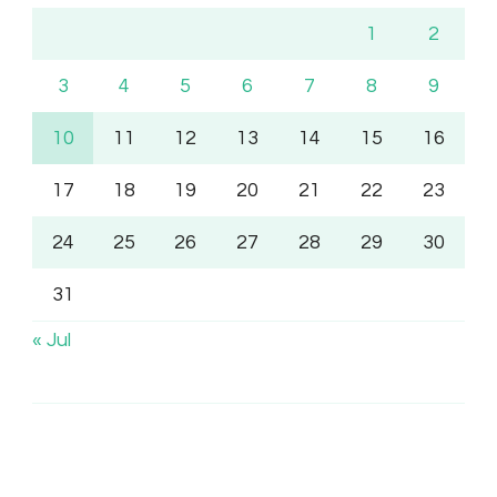
1
2
3
4
5
6
7
8
9
10
11
12
13
14
15
16
17
18
19
20
21
22
23
24
25
26
27
28
29
30
31
« Jul