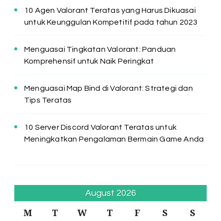
10 Agen Valorant Teratas yang Harus Dikuasai
untuk Keunggulan Kompetitif pada tahun 2023
Menguasai Tingkatan Valorant: Panduan
Komprehensif untuk Naik Peringkat
Menguasai Map Bind di Valorant: Strategi dan
Tips Teratas
10 Server Discord Valorant Teratas untuk
Meningkatkan Pengalaman Bermain Game Anda
August 2026
M
T
W
T
F
S
S