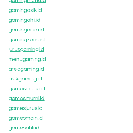
gamingmenu.id
gamingasik.id
gamingahli.id
gamingarea.id
gamingzona.id
jurusgaming.id
menugaming.id
areagaming.id
asikgaming.id
gamesmenu.id
gamesmurni.id
gamesjurus.id
gamesmain.id
gamesahli.id