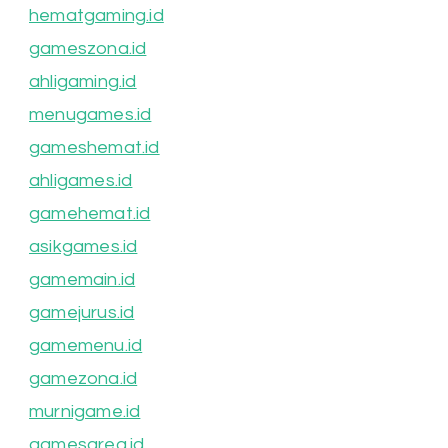
hematgaming.id
gameszona.id
ahligaming.id
menugames.id
gameshemat.id
ahligames.id
gamehemat.id
asikgames.id
gamemain.id
gamejurus.id
gamemenu.id
gamezona.id
murnigame.id
gamesarea.id