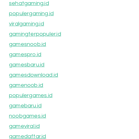
sehatgaming.id
populergaming.id
viralgaming.id
gamingterpopuler.id
gamesnoob.id
gamespro.id
gamesbaru.id
gamesdownload.id
gamenoob.id
populergames.id
gamebaru.id
noobgames.id
gameviral.id
gamedaftar.id