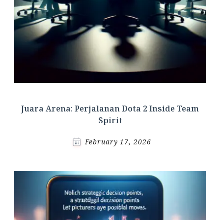
Juara Arena: Perjalanan Dota 2 Inside Team
Spirit
February 17, 2026