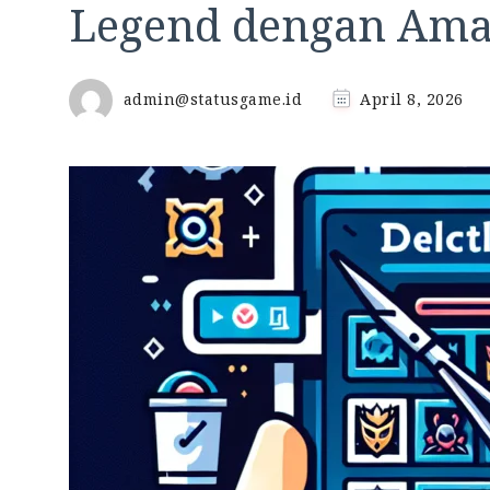
Legend dengan Am
admin@statusgame.id
April 8, 2026