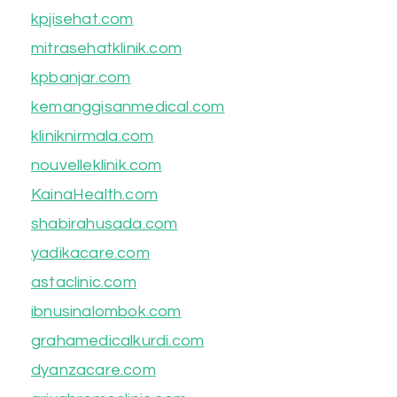
kpjisehat.com
mitrasehatklinik.com
kpbanjar.com
kemanggisanmedical.com
kliniknirmala.com
nouvelleklinik.com
KainaHealth.com
shabirahusada.com
yadikacare.com
astaclinic.com
ibnusinalombok.com
grahamedicalkurdi.com
dyanzacare.com