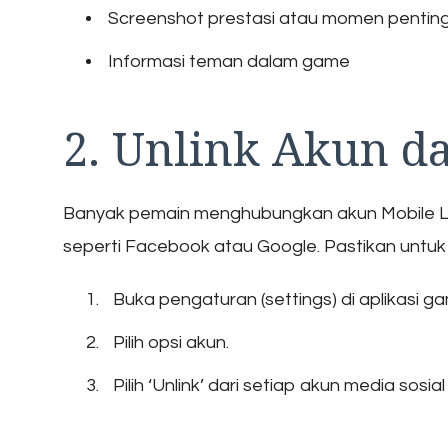
Screenshot prestasi atau momen pentin
Informasi teman dalam game
2. Unlink Akun da
Banyak pemain menghubungkan akun Mobile L
seperti Facebook atau Google. Pastikan untuk
Buka pengaturan (settings) di aplikasi 
Pilih opsi akun.
Pilih ‘Unlink’ dari setiap akun media sosia