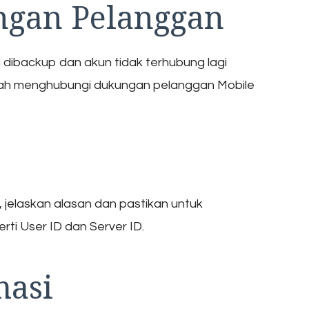
ngan Pelanggan
dibackup dan akun tidak terhubung lagi
alah menghubungi dukungan pelanggan Mobile
 jelaskan alasan dan pastikan untuk
ti User ID dan Server ID.
masi