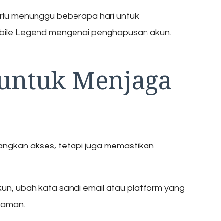
erlu menunggu beberapa hari untuk
obile Legend mengenai penghapusan akun.
untuk Menjaga
ngkan akses, tetapi juga memastikan
n, ubah kata sandi email atau platform yang
 aman.