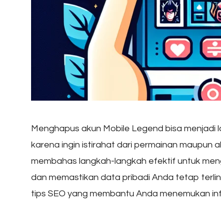
Menghapus akun Mobile Legend bisa menjadi l
karena ingin istirahat dari permainan maupun ala
membahas langkah-langkah efektif untuk me
dan memastikan data pribadi Anda tetap terlindu
tips SEO yang membantu Anda menemukan info