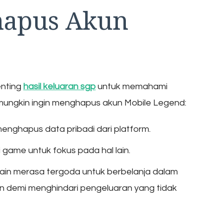
apus Akun
nting
hasil keluaran sgp
untuk memahami
ngkin ingin menghapus akun Mobile Legend:
menghapus data pribadi dari platform.
i game untuk fokus pada hal lain.
ain merasa tergoda untuk berbelanja dalam
 demi menghindari pengeluaran yang tidak