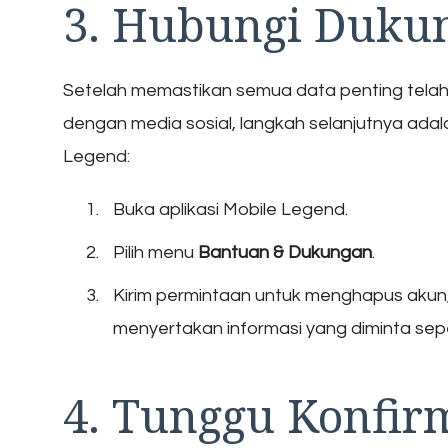
3. Hubungi Duku
Setelah memastikan semua data penting telah 
dengan media sosial, langkah selanjutnya ad
Legend:
Buka aplikasi Mobile Legend.
Pilih menu
Bantuan & Dukungan
.
Kirim permintaan untuk menghapus akun,
menyertakan informasi yang diminta seper
4. Tunggu Konfir