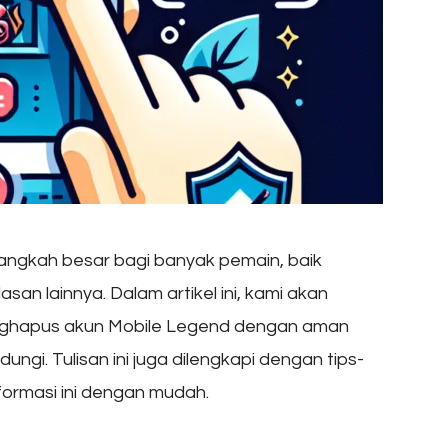
angkah besar bagi banyak pemain, baik
san lainnya. Dalam artikel ini, kami akan
nghapus akun Mobile Legend dengan aman
ngi. Tulisan ini juga dilengkapi dengan tips-
rmasi ini dengan mudah.