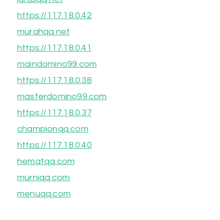
https://117.18.0.42
murahqq.net
https://117.18.0.41
maindomino99.com
https://117.18.0.38
masterdomino99.com
https://117.18.0.37
championqq.com
https://117.18.0.40
hematqq.com
murniqq.com
menuqq.com