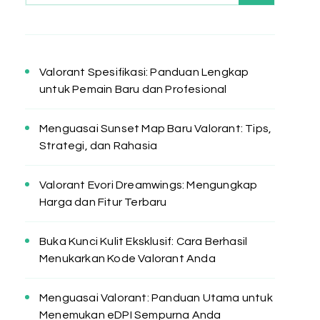
Valorant Spesifikasi: Panduan Lengkap
untuk Pemain Baru dan Profesional
Menguasai Sunset Map Baru Valorant: Tips,
Strategi, dan Rahasia
Valorant Evori Dreamwings: Mengungkap
Harga dan Fitur Terbaru
Buka Kunci Kulit Eksklusif: Cara Berhasil
Menukarkan Kode Valorant Anda
Menguasai Valorant: Panduan Utama untuk
Menemukan eDPI Sempurna Anda