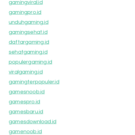
gamingviral.id
gamingpro.id
unduhgaming.id
gamingsehat.id
daftargaming.id
sehatgaming.id
populergaming.id
viralgaming.id
gamingterpopuler.id
gamesnoob.id
gamespro.id
gamesbaru.id
gamesdownload.id
gamenoob.id