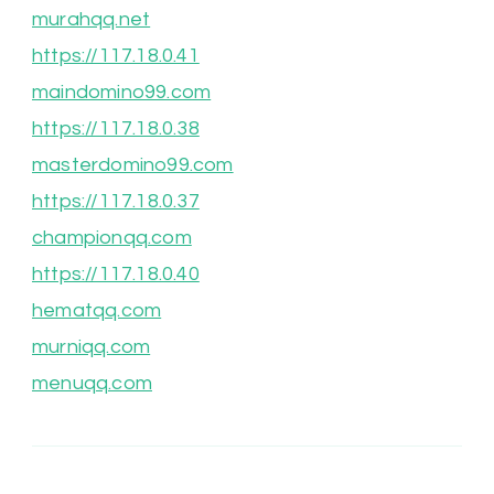
murahqq.net
https://117.18.0.41
maindomino99.com
https://117.18.0.38
masterdomino99.com
https://117.18.0.37
championqq.com
https://117.18.0.40
hematqq.com
murniqq.com
menuqq.com