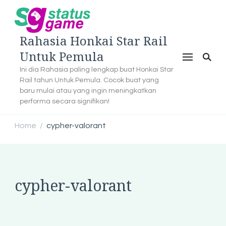
Rahasia Honkai Star Rail
Untuk Pemula
Ini dia Rahasia paling lengkap buat Honkai Star
Rail tahun Untuk Pemula. Cocok buat yang
baru mulai atau yang ingin meningkatkan
performa secara signifikan!
Home
cypher-valorant
/
cypher-valorant