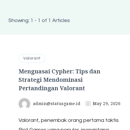
Showing: 1 - 1 of 1 Articles
Valorant
Menguasai Cypher: Tips dan
Strategi Mendominasi
Pertandingan Valorant
admin@statusgame.id
May 29, 2026
Valorant, penembak orang pertama taktis
Riot Games yang populer, menantang