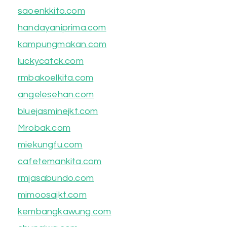
saoenkkito.com
handayaniprima.com
kampungmakan.com
luckycatck.com
rmbakoelkita.com
angelesehan.com
bluejasminejkt.com
Mrobak.com
miekungfu.com
cafetemankita.com
rmjasabundo.com
mimoosajkt.com
kembangkawung.com