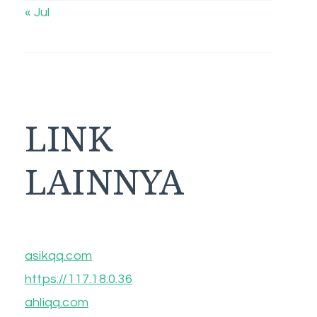
« Jul
LINK
LAINNYA
asikqq.com
https://117.18.0.36
ahliqq.com