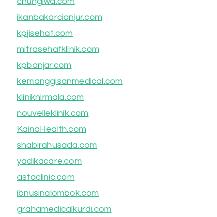
chungiwa.com
ikanbakarcianjur.com
kpjisehat.com
mitrasehatklinik.com
kpbanjar.com
kemanggisanmedical.com
kliniknirmala.com
nouvelleklinik.com
KainaHealth.com
shabirahusada.com
yadikacare.com
astaclinic.com
ibnusinalombok.com
grahamedicalkurdi.com