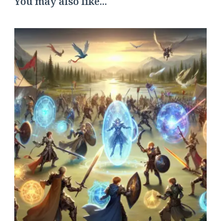
You may also like...