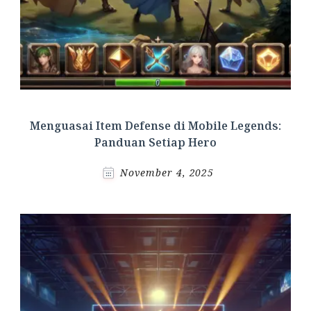
Menguasai Item Defense di Mobile Legends:
Panduan Setiap Hero
November 4, 2025