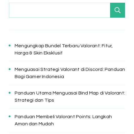
Se
Mengungkap Bundel Terbaru Valorant: Fitur,
Harga & Skin Eksklusif
Menguasai Strategi Valorant di Discord: Panduan
Bagi Gamer Indonesia
Panduan Utama Menguasai Bind Map di Valorant:
Strategi dan Tips
Panduan Membeli Valorant Points: Langkah
Aman dan Mudah