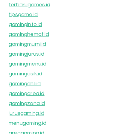
terbarugames.id
tipsgame.id
gaminginfo.id
gaminghemat.id
gamingmurni.id
gamingjurus.id
gamingmenu.id
gamingasik.id
gamingahli.id
gamingarea.id
gamingzona.id
jurusgaming.id
menugaming.id
areagaming.id