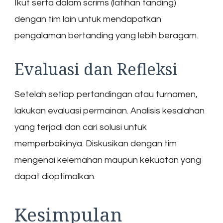
Ikut serta dalam scrims (latihan tanding)
dengan tim lain untuk mendapatkan
pengalaman bertanding yang lebih beragam.
Evaluasi dan Refleksi
Setelah setiap pertandingan atau turnamen,
lakukan evaluasi permainan. Analisis kesalahan
yang terjadi dan cari solusi untuk
memperbaikinya. Diskusikan dengan tim
mengenai kelemahan maupun kekuatan yang
dapat dioptimalkan.
Kesimpulan