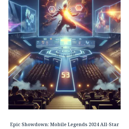
Epic Showdown: Mobile Legends 2024 All-Star