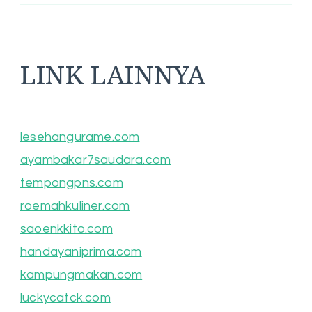
LINK LAINNYA
lesehangurame.com
ayambakar7saudara.com
tempongpns.com
roemahkuliner.com
saoenkkito.com
handayaniprima.com
kampungmakan.com
luckycatck.com