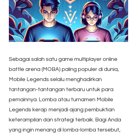
Sebagai salah satu game multiplayer online
battle arena (MOBA) paling populer di dunia,
Mobile Legends selalu menghadirkan
tantangan-tantangan terbaru untuk para
pemainnya. Lomba atau turnamen Mobile
Legends kerap menjadi ajang pembuktian
keterampilan dan strategi terbaik. Bagi Anda
yang ingin menang di lomba-lomba tersebut,