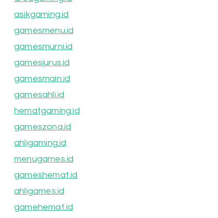
asikgaming.id
gamesmenu.id
gamesmurni.id
gamesjurus.id
gamesmain.id
gamesahli.id
hematgaming.id
gameszona.id
ahligaming.id
menugames.id
gameshemat.id
ahligames.id
gamehemat.id