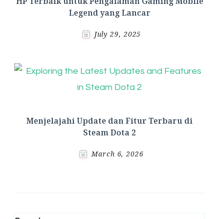
HP Terbaik untuk Pengalaman Gaming Mobile
Legend yang Lancar
July 29, 2025
Menjelajahi Update dan Fitur Terbaru di
Steam Dota 2
March 6, 2026