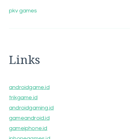
pkv games
Links
androidgame.id
trikgame.id
androidgaming.id
gameandroid.id
gameiphone.id
iphonegames.id