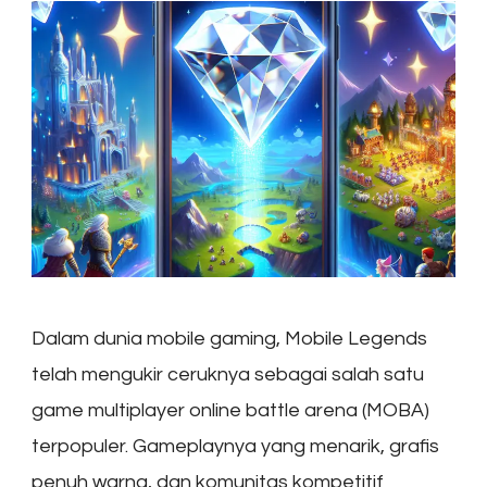
Dalam dunia mobile gaming, Mobile Legends
telah mengukir ceruknya sebagai salah satu
game multiplayer online battle arena (MOBA)
terpopuler. Gameplaynya yang menarik, grafis
penuh warna, dan komunitas kompetitif