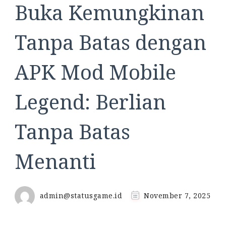
Buka Kemungkinan
Tanpa Batas dengan
APK Mod Mobile
Legend: Berlian
Tanpa Batas
Menanti
admin@statusgame.id
November 7, 2025