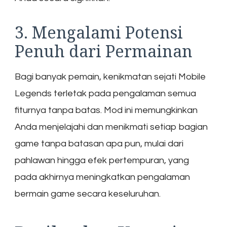
3. Mengalami Potensi
Penuh dari Permainan
Bagi banyak pemain, kenikmatan sejati Mobile
Legends terletak pada pengalaman semua
fiturnya tanpa batas. Mod ini memungkinkan
Anda menjelajahi dan menikmati setiap bagian
game tanpa batasan apa pun, mulai dari
pahlawan hingga efek pertempuran, yang
pada akhirnya meningkatkan pengalaman
bermain game secara keseluruhan.