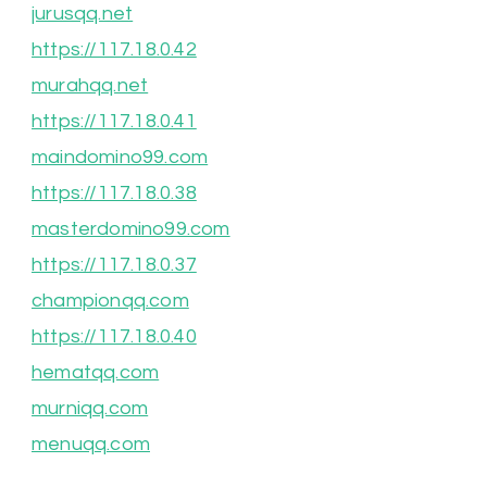
jurusqq.net
https://117.18.0.42
murahqq.net
https://117.18.0.41
maindomino99.com
https://117.18.0.38
masterdomino99.com
https://117.18.0.37
championqq.com
https://117.18.0.40
hematqq.com
murniqq.com
menuqq.com