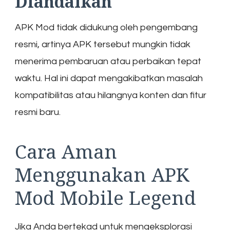
Diandalkan
APK Mod tidak didukung oleh pengembang
resmi, artinya APK tersebut mungkin tidak
menerima pembaruan atau perbaikan tepat
waktu. Hal ini dapat mengakibatkan masalah
kompatibilitas atau hilangnya konten dan fitur
resmi baru.
Cara Aman
Menggunakan APK
Mod Mobile Legend
Jika Anda bertekad untuk mengeksplorasi