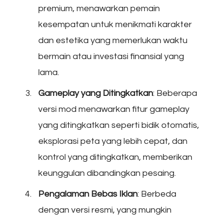
premium, menawarkan pemain
kesempatan untuk menikmati karakter
dan estetika yang memerlukan waktu
bermain atau investasi finansial yang
lama.
Gameplay yang Ditingkatkan
: Beberapa
versi mod menawarkan fitur gameplay
yang ditingkatkan seperti bidik otomatis,
eksplorasi peta yang lebih cepat, dan
kontrol yang ditingkatkan, memberikan
keunggulan dibandingkan pesaing.
Pengalaman Bebas Iklan
: Berbeda
dengan versi resmi, yang mungkin