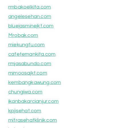
rmbakoelkita.com
angelesehan.com
bluejasminejkt.com
Mrobak.com
miekungfu.com
cafetemankita.com
rmjasabundo.com
mimoosajkt.com
kembangkawung.com
chungiwa.com
ikanbakarcianjur.com
kpjisehat.com
mitrasehatklinik.com