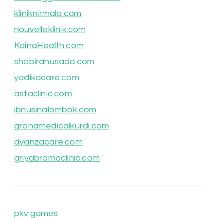
kliniknirmala.com
nouvelleklinik.com
KainaHealth.com
shabirahusada.com
yadikacare.com
astaclinic.com
ibnusinalombok.com
grahamedicalkurdi.com
dyanzacare.com
griyabromoclinic.com
pkv games