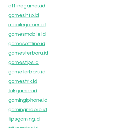
offlinegames.id
gamesinfo.id
mobilegames.id
gamesmobile.id
gamesoffline.id
gamesterbaru.id
gamestips.id
gameterbaru.id
gamestrik.id
trikgames.id
gamingiphone.id
gamingmobile.id
tipsgaming.id