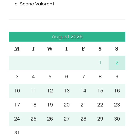
di Scene Valorant
August 2026
M
T
W
T
F
S
S
1
2
3
4
5
6
7
8
9
10
11
12
13
14
15
16
17
18
19
20
21
22
23
24
25
26
27
28
29
30
31