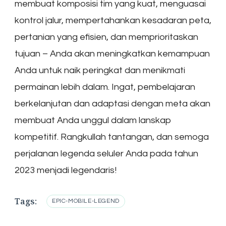
membuat komposisi tim yang kuat, menguasai
kontrol jalur, mempertahankan kesadaran peta,
pertanian yang efisien, dan memprioritaskan
tujuan – Anda akan meningkatkan kemampuan
Anda untuk naik peringkat dan menikmati
permainan lebih dalam. Ingat, pembelajaran
berkelanjutan dan adaptasi dengan meta akan
membuat Anda unggul dalam lanskap
kompetitif. Rangkullah tantangan, dan semoga
perjalanan legenda seluler Anda pada tahun
2023 menjadi legendaris!
Tags:
EPIC-MOBILE-LEGEND