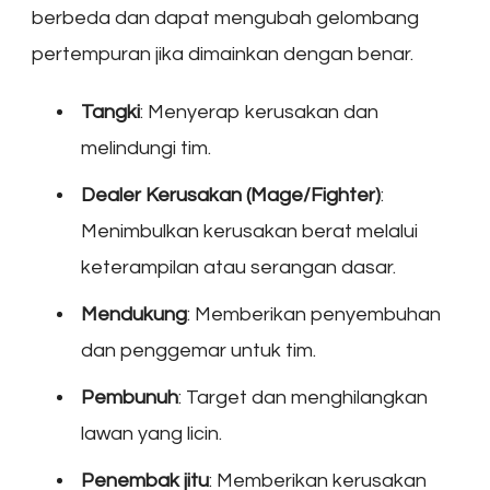
berbeda dan dapat mengubah gelombang
pertempuran jika dimainkan dengan benar.
Tangki
: Menyerap kerusakan dan
melindungi tim.
Dealer Kerusakan (Mage/Fighter)
:
Menimbulkan kerusakan berat melalui
keterampilan atau serangan dasar.
Mendukung
: Memberikan penyembuhan
dan penggemar untuk tim.
Pembunuh
: Target dan menghilangkan
lawan yang licin.
Penembak jitu
: Memberikan kerusakan