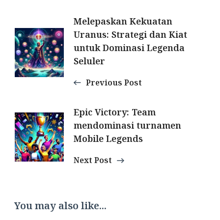
Post
Melepaskan Kekuatan
Uranus: Strategi dan Kiat
Navigation
untuk Dominasi Legenda
Seluler
Previous Post
Epic Victory: Team
mendominasi turnamen
Mobile Legends
Next Post
You may also like...