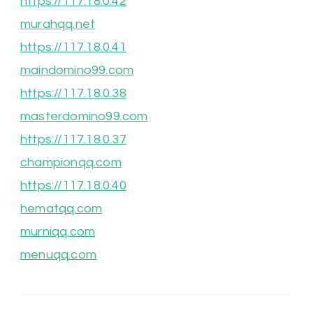
https://117.18.0.42
murahqq.net
https://117.18.0.41
maindomino99.com
https://117.18.0.38
masterdomino99.com
https://117.18.0.37
championqq.com
https://117.18.0.40
hematqq.com
murniqq.com
menuqq.com