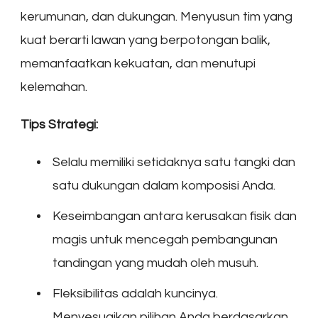
kerumunan, dan dukungan. Menyusun tim yang
kuat berarti lawan yang berpotongan balik,
memanfaatkan kekuatan, dan menutupi
kelemahan.
Tips Strategi:
Selalu memiliki setidaknya satu tangki dan
satu dukungan dalam komposisi Anda.
Keseimbangan antara kerusakan fisik dan
magis untuk mencegah pembangunan
tandingan yang mudah oleh musuh.
Fleksibilitas adalah kuncinya.
Menyesuaikan pilihan Anda berdasarkan