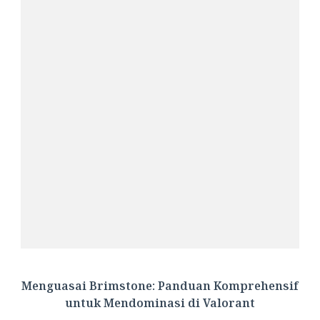
Menguasai Brimstone: Panduan Komprehensif
untuk Mendominasi di Valorant