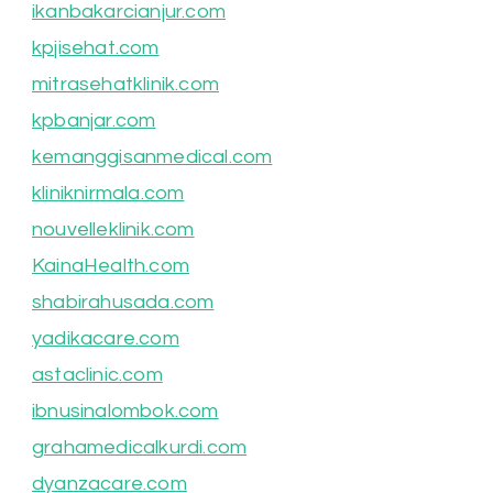
ikanbakarcianjur.com
kpjisehat.com
mitrasehatklinik.com
kpbanjar.com
kemanggisanmedical.com
kliniknirmala.com
nouvelleklinik.com
KainaHealth.com
shabirahusada.com
yadikacare.com
astaclinic.com
ibnusinalombok.com
grahamedicalkurdi.com
dyanzacare.com