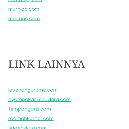
murniqq.com
menuqq.com
LINK LAINNYA
lesehangurame.com
ayambakar7saudara.com
tempongpns.com
roemahkuliner.com
saoenkkito.com