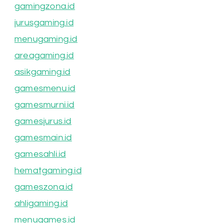
gamingzona.id
jurusgaming.id
menugaming.id
areagaming.id
asikgaming.id
gamesmenu.id
gamesmurni.id
gamesjurus.id
gamesmain.id
gamesahli.id
hematgaming.id
gameszona.id
ahligaming.id
menugames.id