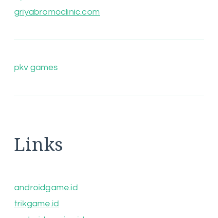
griyabromoclinic.com
pkv games
Links
androidgame.id
trikgame.id