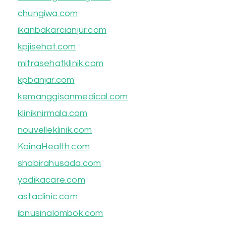
chungiwa.com
ikanbakarcianjur.com
kpjisehat.com
mitrasehatklinik.com
kpbanjar.com
kemanggisanmedical.com
kliniknirmala.com
nouvelleklinik.com
KainaHealth.com
shabirahusada.com
yadikacare.com
astaclinic.com
ibnusinalombok.com