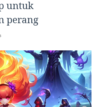
op untuk
n perang
6