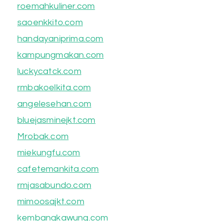
roemahkuliner.com
saoenkkito.com
handayaniprima.com
kampungmakan.com
luckycatck.com
rmbakoelkita.com
angelesehan.com
bluejasminejkt.com
Mrobak.com
miekungfu.com
cafetemankita.com
rmjasabundo.com
mimoosajkt.com
kembangkawung.com