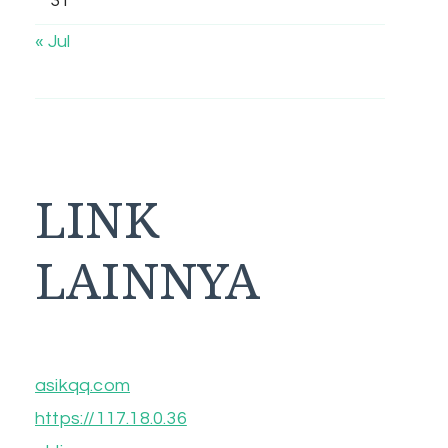
31
« Jul
LINK
LAINNYA
asikqq.com
https://117.18.0.36