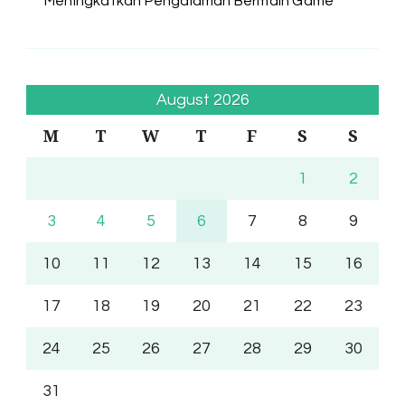
Meningkatkan Pengalaman Bermain Game
August 2026
M
T
W
T
F
S
S
1
2
3
4
5
6
7
8
9
10
11
12
13
14
15
16
17
18
19
20
21
22
23
24
25
26
27
28
29
30
31