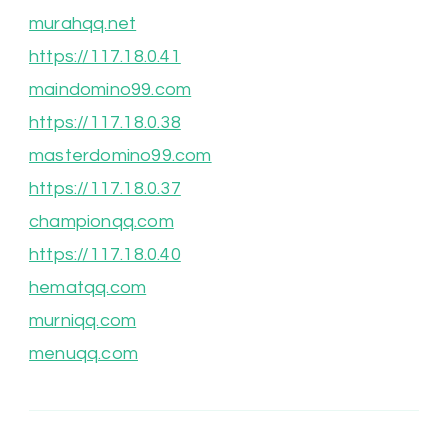
murahqq.net
https://117.18.0.41
maindomino99.com
https://117.18.0.38
masterdomino99.com
https://117.18.0.37
championqq.com
https://117.18.0.40
hematqq.com
murniqq.com
menuqq.com