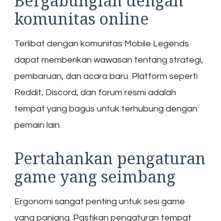
Bergabunglah dengan
komunitas online
Terlibat dengan komunitas Mobile Legends
dapat memberikan wawasan tentang strategi,
pembaruan, dan acara baru. Platform seperti
Reddit, Discord, dan forum resmi adalah
tempat yang bagus untuk terhubung dengan
pemain lain.
Pertahankan pengaturan
game yang seimbang
Ergonomi sangat penting untuk sesi game
yang panjang. Pastikan pengaturan tempat