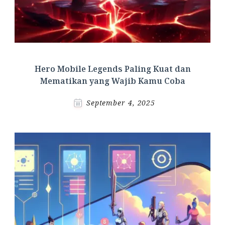
Hero Mobile Legends Paling Kuat dan
Mematikan yang Wajib Kamu Coba
September 4, 2025