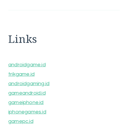
Links
androidgame.id
trikgame.id
androidgaming.id
gameandroid.id
gameiphone.id
iphonegames.id
gamepc.id