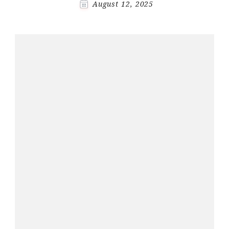
August 12, 2025