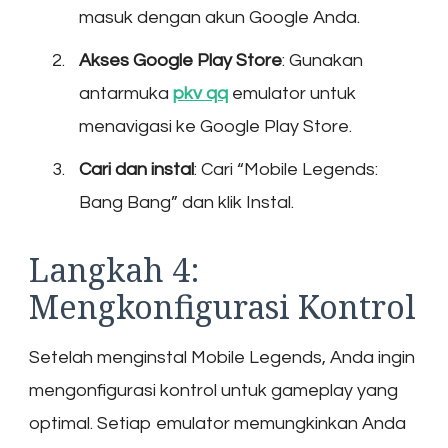
masuk dengan akun Google Anda.
Akses Google Play Store
: Gunakan
antarmuka
pkv qq
emulator untuk
menavigasi ke Google Play Store.
Cari dan instal
: Cari “Mobile Legends:
Bang Bang” dan klik Instal.
Langkah 4:
Mengkonfigurasi Kontrol
Setelah menginstal Mobile Legends, Anda ingin
mengonfigurasi kontrol untuk gameplay yang
optimal. Setiap emulator memungkinkan Anda