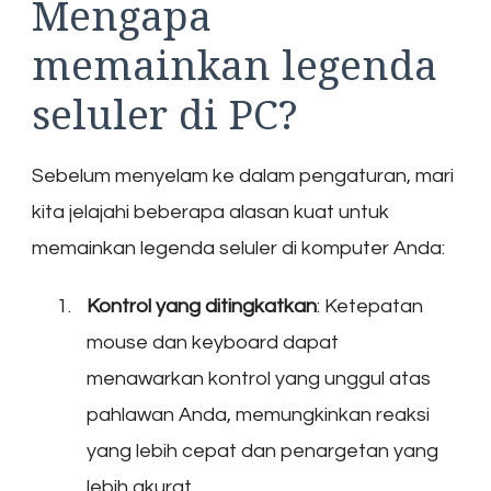
Mengapa
memainkan legenda
seluler di PC?
Sebelum menyelam ke dalam pengaturan, mari
kita jelajahi beberapa alasan kuat untuk
memainkan legenda seluler di komputer Anda:
Kontrol yang ditingkatkan
: Ketepatan
mouse dan keyboard dapat
menawarkan kontrol yang unggul atas
pahlawan Anda, memungkinkan reaksi
yang lebih cepat dan penargetan yang
lebih akurat.