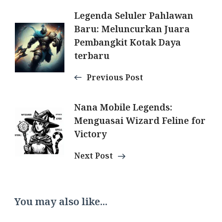
Post
Legenda Seluler Pahlawan
Baru: Meluncurkan Juara
Navigation
Pembangkit Kotak Daya
terbaru
Previous Post
Nana Mobile Legends:
Menguasai Wizard Feline for
Victory
Next Post
You may also like...