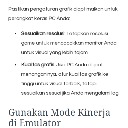
Pastikan pengaturan grafik dioptimalkan untuk
perangkat keras PC Anda:
Sesuaikan resolusi
: Tetapkan resolusi
game untuk mencocokkan monitor Anda
untuk visual yang lebih tajam.
Kualitas grafis
: Jika PC Anda dapat
menanganinya, atur kualitas grafik ke
tinggi untuk visual terbaik, tetapi
sesuaikan sesuai jika Anda mengalami lag.
Gunakan Mode Kinerja
di Emulator