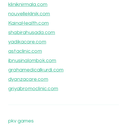
kliniknirmala.com
nouvelleklinik.com
KainaHealth.com
shabirahusada.com
yadikacare.com
astaclinic.com
ibnusinalombok.com
grahamedicalkurdi.com
dyanzacare.com
griyabromoclinic.com
pkv games