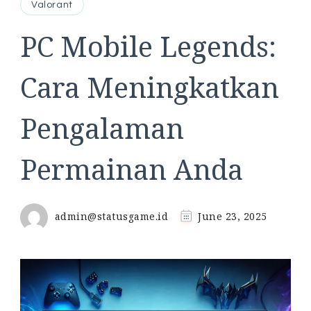
Valorant
PC Mobile Legends:
Cara Meningkatkan
Pengalaman
Permainan Anda
admin@statusgame.id
June 23, 2025