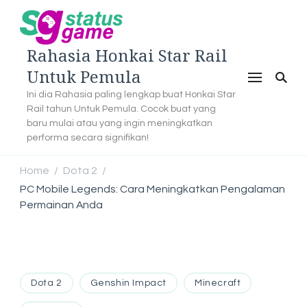
Rahasia Honkai Star Rail
Untuk Pemula
Ini dia Rahasia paling lengkap buat Honkai Star
Rail tahun Untuk Pemula. Cocok buat yang
baru mulai atau yang ingin meningkatkan
performa secara signifikan!
Home
Dota 2
/
/
PC Mobile Legends: Cara Meningkatkan Pengalaman
Permainan Anda
Dota 2
Genshin Impact
Minecraft