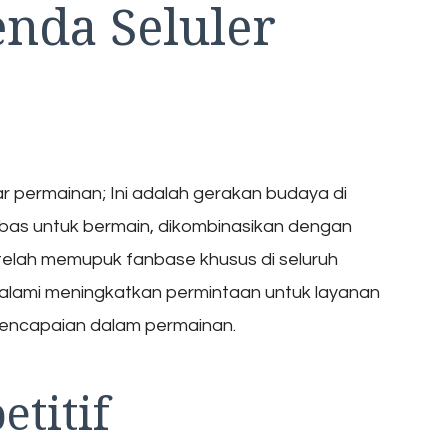
nda Seluler
ar permainan; Ini adalah gerakan budaya di
bas untuk bermain, dikombinasikan dengan
telah memupuk fanbase khusus di seluruh
a alami meningkatkan permintaan untuk layanan
encapaian dalam permainan.
titif