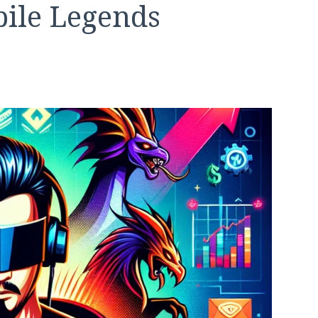
bile Legends