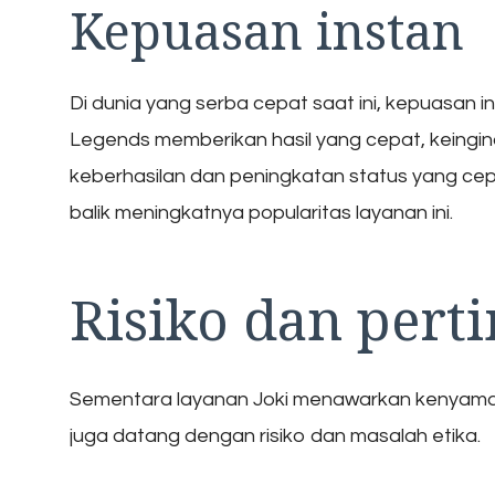
Kepuasan instan
Di dunia yang serba cepat saat ini, kepuasan i
Legends memberikan hasil yang cepat, keing
keberhasilan dan peningkatan status yang cep
balik meningkatnya popularitas layanan ini.
Risiko dan pert
Sementara layanan Joki menawarkan kenyam
juga datang dengan risiko dan masalah etika.