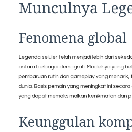
Munculnya Lege
Fenomena global
Legenda seluler telah menjadi lebih dari seked
antara berbagai demografi. Modelnya yang be
pembaruan rutin dan gameplay yang menarik, 
dunia. Basis pemain yang meningkat ini secar
yang dapat memaksimalkan kenikmatan dan p
Keunggulan kompe