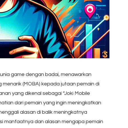
dunia game dengan badai, menawarkan
g menarik (MOBA) kepada jutaan pemain di
anan yang dikenal sebagai “Joki Mobile
atian dari pemain yang ingin meningkatkan
enggali alasan di balik meningkatnya
orasi manfaatnya dan alasan mengapa pemain