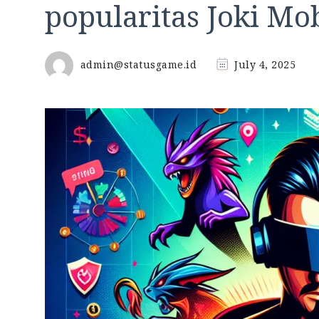
popularitas Joki Mo
admin@statusgame.id
July 4, 2025