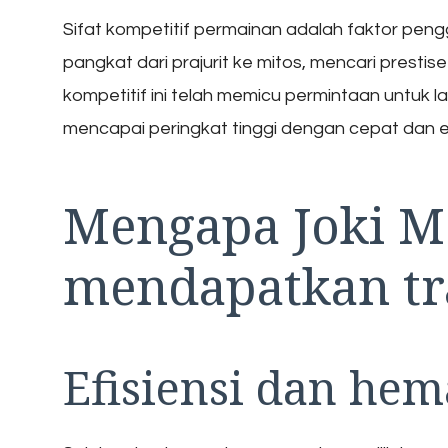
Sifat kompetitif permainan adalah faktor peng
pangkat dari prajurit ke mitos, mencari prestis
kompetitif ini telah memicu permintaan untuk l
mencapai peringkat tinggi dengan cepat dan ef
Mengapa Joki M
mendapatkan tr
Efisiensi dan he