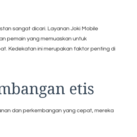
nstan sangat dicari. Layanan Joki Mobile
inan pemain yang memuaskan untuk
at. Kedekatan ini merupakan faktor penting di
imbangan etis
anan dan perkembangan yang cepat, mereka