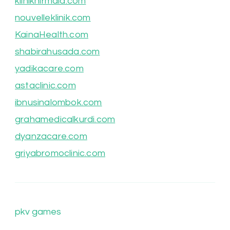
kliniknirmala.com
nouvelleklinik.com
KainaHealth.com
shabirahusada.com
yadikacare.com
astaclinic.com
ibnusinalombok.com
grahamedicalkurdi.com
dyanzacare.com
griyabromoclinic.com
pkv games