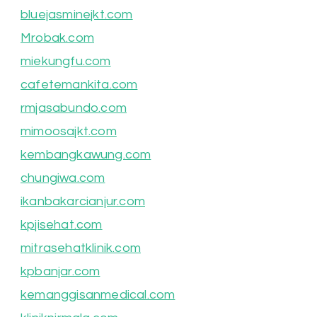
bluejasminejkt.com
Mrobak.com
miekungfu.com
cafetemankita.com
rmjasabundo.com
mimoosajkt.com
kembangkawung.com
chungiwa.com
ikanbakarcianjur.com
kpjisehat.com
mitrasehatklinik.com
kpbanjar.com
kemanggisanmedical.com