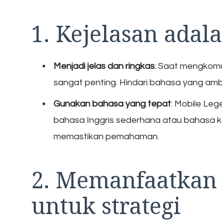
1. Kejelasan adal
Menjadi jelas dan ringkas
: Saat mengkomun
sangat penting. Hindari bahasa yang ambig
Gunakan bahasa yang tepat
: Mobile Le
bahasa Inggris sederhana atau bahasa k
memastikan pemahaman.
2. Memanfaatkan 
untuk strategi