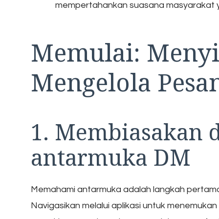
mempertahankan suasana masyarakat y
Memulai: Meny
Mengelola Pesa
1. Membiasakan d
antarmuka DM
Memahami antarmuka adalah langkah pertama
Navigasikan melalui aplikasi untuk menemukan d