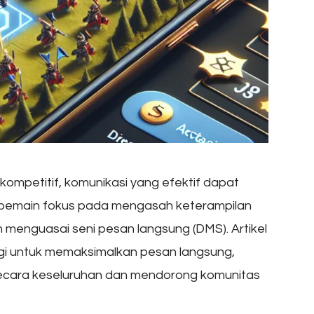
kompetitif, komunikasi yang efektif dapat
 pemain fokus pada mengasah keterampilan
menguasai seni pesan langsung (DMS). Artikel
egi untuk memaksimalkan pesan langsung,
cara keseluruhan dan mendorong komunitas