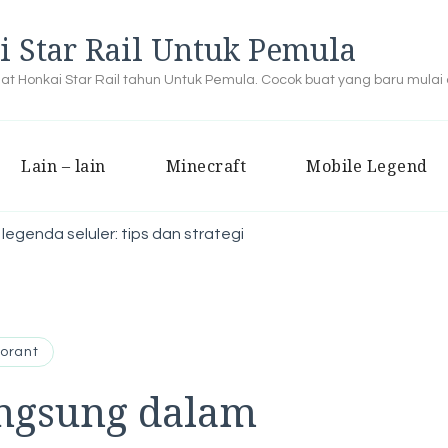
i Star Rail Untuk Pemula
buat Honkai Star Rail tahun Untuk Pemula. Cocok buat yang baru mulai
Lain – lain
Minecraft
Mobile Legend
genda seluler: tips dan strategi
lorant
angsung dalam