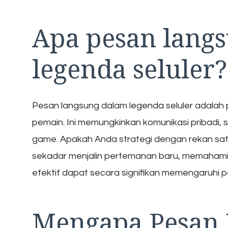
Apa pesan lang
legenda seluler?
Pesan langsung dalam legenda seluler adalah 
pemain. Ini memungkinkan komunikasi pribadi, s
game. Apakah Anda strategi dengan rekan satu 
sekadar menjalin pertemanan baru, memaham
efektif dapat secara signifikan memengaruhi p
Mengapa Pesan