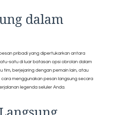
sung dalam
pesan pribadi yang dipertukarkan antara
atu-satu di luar batasan opsi obrolan dalam
tim, berjejaring dengan pemain lain, atau
i cara menggunakan pesan langsung secara
erjalanan legenda seluler Anda.
 Langsung