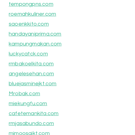
tempongpns.com
roemahkuliner.com
saoenkkito.com
handayaniprima.com
kampungmakan.com
luckycatck.com
rmbakoelkita.com
angelesehan.com
bluejasminejkt.com
Mrobak.com
miekungfu.com
cafetemankita.com
rmjasabundo.com
mimoosajkt.com