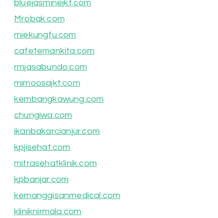
bluejasminejkt.com
Mrobak.com
miekungfu.com
cafetemankita.com
rmjasabundo.com
mimoosajkt.com
kembangkawung.com
chungiwa.com
ikanbakarcianjur.com
kpjisehat.com
mitrasehatklinik.com
kpbanjar.com
kemanggisanmedical.com
kliniknirmala.com