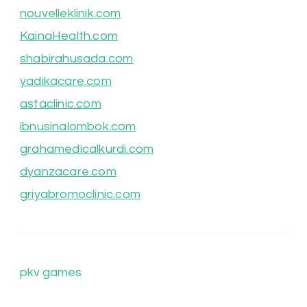
nouvelleklinik.com
KainaHealth.com
shabirahusada.com
yadikacare.com
astaclinic.com
ibnusinalombok.com
grahamedicalkurdi.com
dyanzacare.com
griyabromoclinic.com
pkv games