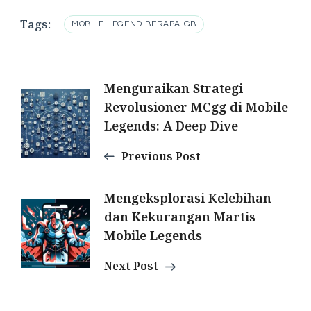
Tags:
MOBILE-LEGEND-BERAPA-GB
Post
Menguraikan Strategi
Revolusioner MCgg di Mobile
Navigation
Legends: A Deep Dive
Previous Post
Mengeksplorasi Kelebihan
dan Kekurangan Martis
Mobile Legends
Next Post