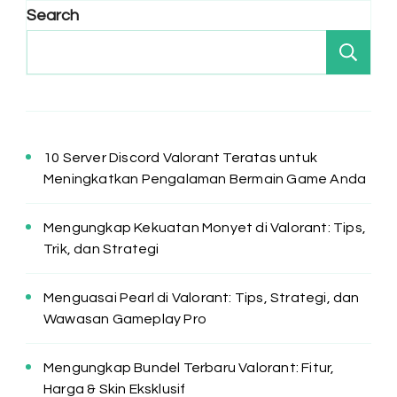
Search
Se
10 Server Discord Valorant Teratas untuk
Meningkatkan Pengalaman Bermain Game Anda
Mengungkap Kekuatan Monyet di Valorant: Tips,
Trik, dan Strategi
Menguasai Pearl di Valorant: Tips, Strategi, dan
Wawasan Gameplay Pro
Mengungkap Bundel Terbaru Valorant: Fitur,
Harga & Skin Eksklusif