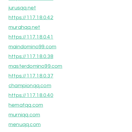
jurusqq.net
https://117.18.0.42
murahqq.net
https://117.18.0.41
maindomino99.com
https://117.18.0.38
masterdomino99.com
https://117.18.0.37
championqq.com
https://117.18.0.40
hematqq.com
murniqq.com
menuqq.com