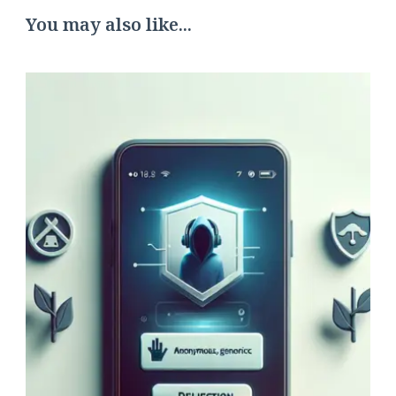
You may also like...