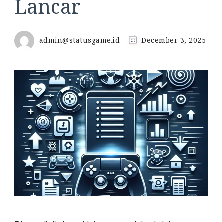
Lancar
admin@statusgame.id
December 3, 2025