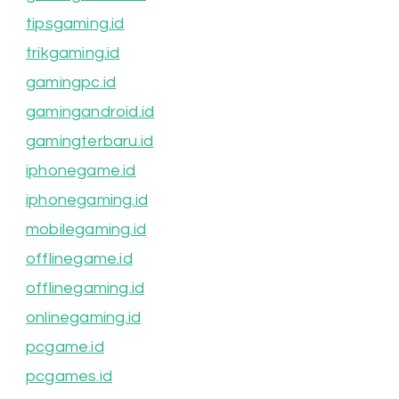
tipsgaming.id
trikgaming.id
gamingpc.id
gamingandroid.id
gamingterbaru.id
iphonegame.id
iphonegaming.id
mobilegaming.id
offlinegame.id
offlinegaming.id
onlinegaming.id
pcgame.id
pcgames.id