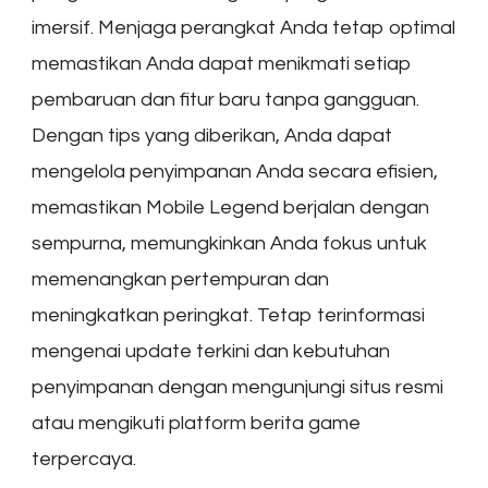
imersif. Menjaga perangkat Anda tetap optimal
memastikan Anda dapat menikmati setiap
pembaruan dan fitur baru tanpa gangguan.
Dengan tips yang diberikan, Anda dapat
mengelola penyimpanan Anda secara efisien,
memastikan Mobile Legend berjalan dengan
sempurna, memungkinkan Anda fokus untuk
memenangkan pertempuran dan
meningkatkan peringkat. Tetap terinformasi
mengenai update terkini dan kebutuhan
penyimpanan dengan mengunjungi situs resmi
atau mengikuti platform berita game
terpercaya.