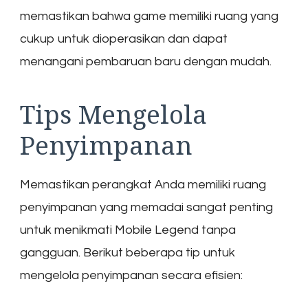
memastikan bahwa game memiliki ruang yang
cukup untuk dioperasikan dan dapat
menangani pembaruan baru dengan mudah.
Tips Mengelola
Penyimpanan
Memastikan perangkat Anda memiliki ruang
penyimpanan yang memadai sangat penting
untuk menikmati Mobile Legend tanpa
gangguan. Berikut beberapa tip untuk
mengelola penyimpanan secara efisien: