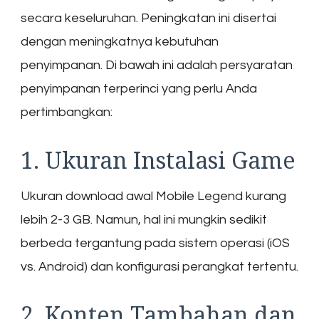
secara keseluruhan. Peningkatan ini disertai
dengan meningkatnya kebutuhan
penyimpanan. Di bawah ini adalah persyaratan
penyimpanan terperinci yang perlu Anda
pertimbangkan:
1. Ukuran Instalasi Game
Ukuran download awal Mobile Legend kurang
lebih 2-3 GB. Namun, hal ini mungkin sedikit
berbeda tergantung pada sistem operasi (iOS
vs. Android) dan konfigurasi perangkat tertentu.
2. Konten Tambahan dan