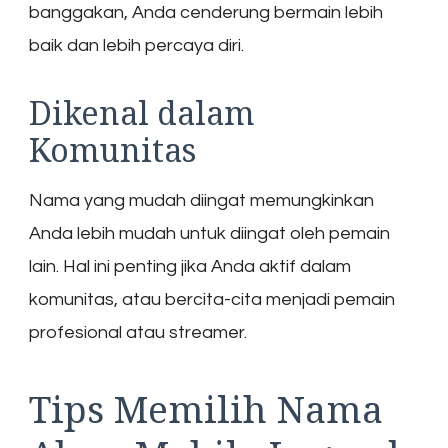
banggakan, Anda cenderung bermain lebih
baik dan lebih percaya diri.
Dikenal dalam
Komunitas
Nama yang mudah diingat memungkinkan
Anda lebih mudah untuk diingat oleh pemain
lain. Hal ini penting jika Anda aktif dalam
komunitas, atau bercita-cita menjadi pemain
profesional atau streamer.
Tips Memilih Nama