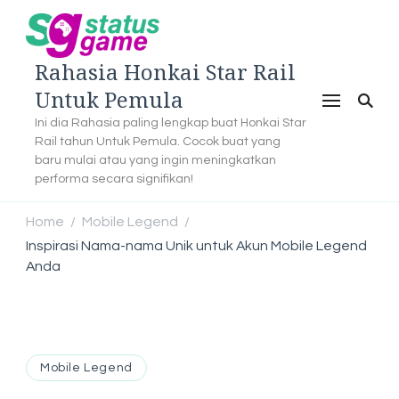
Rahasia Honkai Star Rail
Untuk Pemula
Ini dia Rahasia paling lengkap buat Honkai Star
Rail tahun Untuk Pemula. Cocok buat yang
baru mulai atau yang ingin meningkatkan
performa secara signifikan!
Home
Mobile Legend
/
/
Inspirasi Nama-nama Unik untuk Akun Mobile Legend
Anda
Mobile Legend