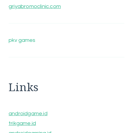
griyabromoclinic.com
pkv games
Links
androidgame.id
trikgame.id