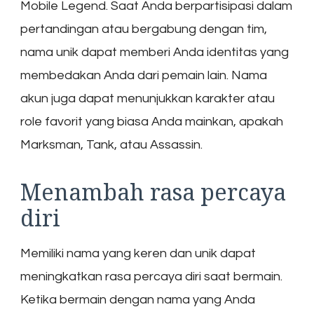
Mobile Legend. Saat Anda berpartisipasi dalam
pertandingan atau bergabung dengan tim,
nama unik dapat memberi Anda identitas yang
membedakan Anda dari pemain lain. Nama
akun juga dapat menunjukkan karakter atau
role favorit yang biasa Anda mainkan, apakah
Marksman, Tank, atau Assassin.
Menambah rasa percaya
diri
Memiliki nama yang keren dan unik dapat
meningkatkan rasa percaya diri saat bermain.
Ketika bermain dengan nama yang Anda