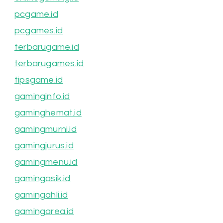
pcgame.id
pcgames.id
terbarugame.id
terbarugames.id
tipsgame.id
gaminginfo.id
gaminghemat.id
gamingmurni.id
gamingjurus.id
gamingmenu.id
gamingasik.id
gamingahli.id
gamingarea.id