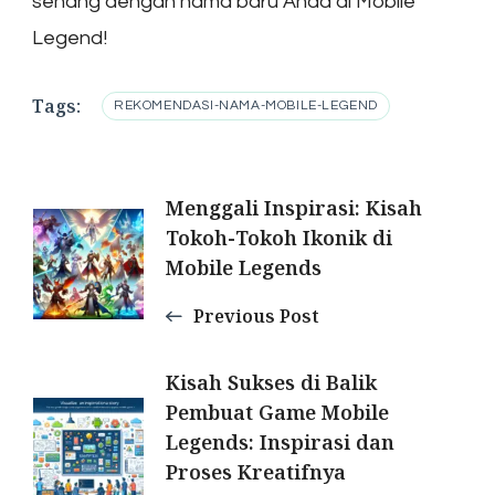
senang dengan nama baru Anda di Mobile
Legend!
Tags:
REKOMENDASI-NAMA-MOBILE-LEGEND
Post
Menggali Inspirasi: Kisah
Tokoh-Tokoh Ikonik di
Navigation
Mobile Legends
Previous Post
Kisah Sukses di Balik
Pembuat Game Mobile
Legends: Inspirasi dan
Proses Kreatifnya