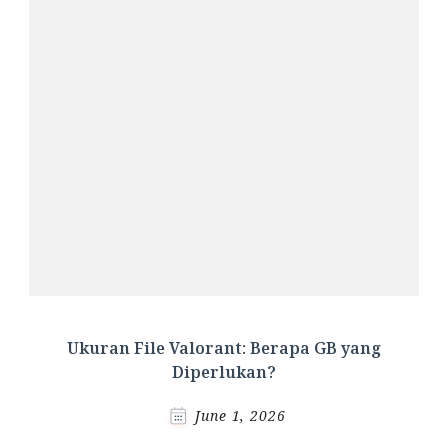
Ukuran File Valorant: Berapa GB yang
Diperlukan?
June 1, 2026