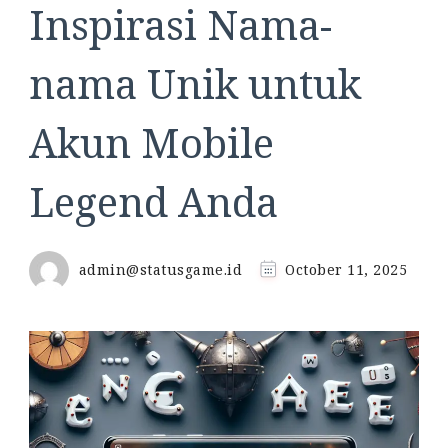
Inspirasi Nama-
nama Unik untuk
Akun Mobile
Legend Anda
admin@statusgame.id
October 11, 2025