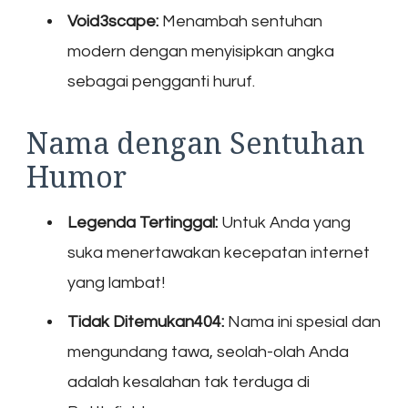
Void3scape:
Menambah sentuhan
modern dengan menyisipkan angka
sebagai pengganti huruf.
Nama dengan Sentuhan
Humor
Legenda Tertinggal:
Untuk Anda yang
suka menertawakan kecepatan internet
yang lambat!
Tidak Ditemukan404:
Nama ini spesial dan
mengundang tawa, seolah-olah Anda
adalah kesalahan tak terduga di