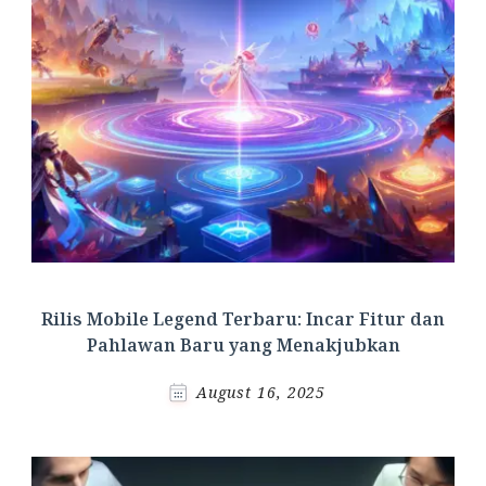
Rilis Mobile Legend Terbaru: Incar Fitur dan
Pahlawan Baru yang Menakjubkan
August 16, 2025