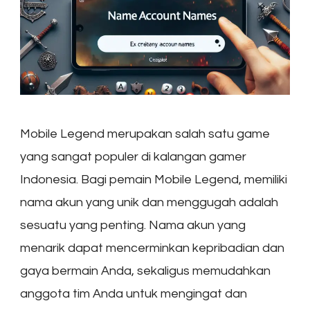
Mobile Legend merupakan salah satu game
yang sangat populer di kalangan gamer
Indonesia. Bagi pemain Mobile Legend, memiliki
nama akun yang unik dan menggugah adalah
sesuatu yang penting. Nama akun yang
menarik dapat mencerminkan kepribadian dan
gaya bermain Anda, sekaligus memudahkan
anggota tim Anda untuk mengingat dan