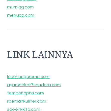
murniqq.com
menuqq.com
LINK LAINNYA
lesehangurame.com
ayambakar7saudara.com
tempongpns.com
roemahkuliner.com
saoenkkito.com