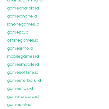
androidgaming.id
gameandroid.id
gameiphone.id
iphonegames.id
gamepc.id
offlinegames.id
gamesinfo.id
mobilegames.id
gamesmobile.id
gamesoffline.id
gamesterbaru.id
gamestips.id
gameterbaru.id
gamestrik.id