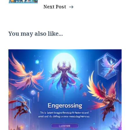
Next Post
You may also like...