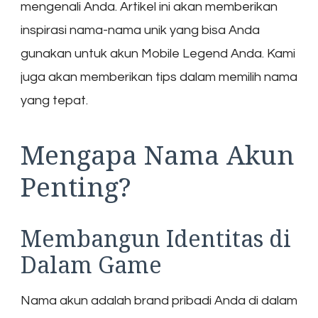
mengenali Anda. Artikel ini akan memberikan
inspirasi nama-nama unik yang bisa Anda
gunakan untuk akun Mobile Legend Anda. Kami
juga akan memberikan tips dalam memilih nama
yang tepat.
Mengapa Nama Akun
Penting?
Membangun Identitas di
Dalam Game
Nama akun adalah brand pribadi Anda di dalam