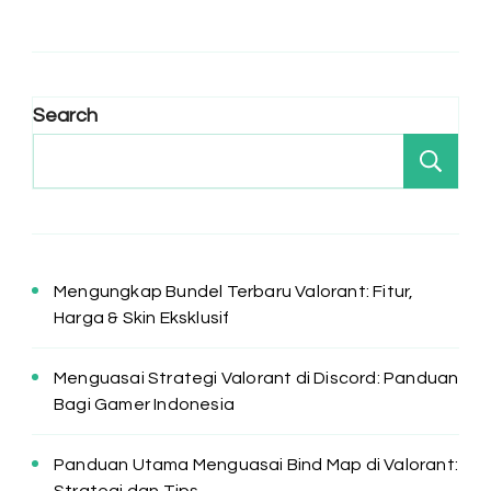
Search
Se
Mengungkap Bundel Terbaru Valorant: Fitur,
Harga & Skin Eksklusif
Menguasai Strategi Valorant di Discord: Panduan
Bagi Gamer Indonesia
Panduan Utama Menguasai Bind Map di Valorant:
Strategi dan Tips