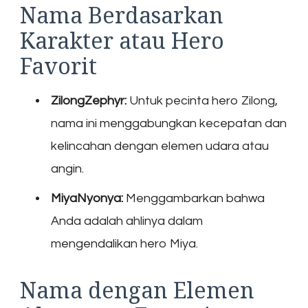
Nama Berdasarkan
Karakter atau Hero
Favorit
ZilongZephyr:
Untuk pecinta hero Zilong,
nama ini menggabungkan kecepatan dan
kelincahan dengan elemen udara atau
angin.
MiyaNyonya:
Menggambarkan bahwa
Anda adalah ahlinya dalam
mengendalikan hero Miya.
Nama dengan Elemen