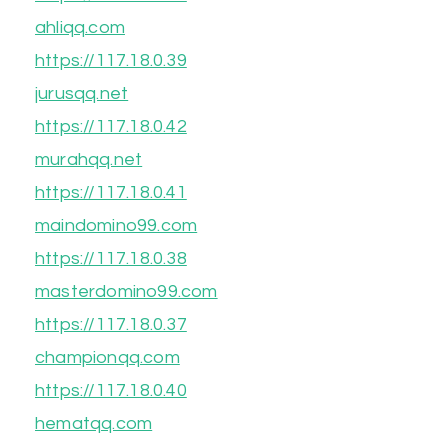
ahliqq.com
https://117.18.0.39
jurusqq.net
https://117.18.0.42
murahqq.net
https://117.18.0.41
maindomino99.com
https://117.18.0.38
masterdomino99.com
https://117.18.0.37
championqq.com
https://117.18.0.40
hematqq.com