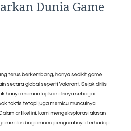
arkan Dunia Game
ng terus berkembang, hanya sedikit game
secara global seperti Valorant. Sejak dirilis
idak hanya memantapkan dirinya sebagai
ak taktis tetapi juga memicu munculnya
Dalam artikel ini, kami mengeksplorasi alasan
s game dan bagaimana pengaruhnya terhadap