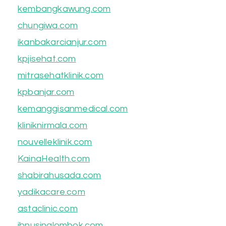
kembangkawung.com
chungiwa.com
ikanbakarcianjur.com
kpjisehat.com
mitrasehatklinik.com
kpbanjar.com
kemanggisanmedical.com
kliniknirmala.com
nouvelleklinik.com
KainaHealth.com
shabirahusada.com
yadikacare.com
astaclinic.com
ibnusinalombok.com