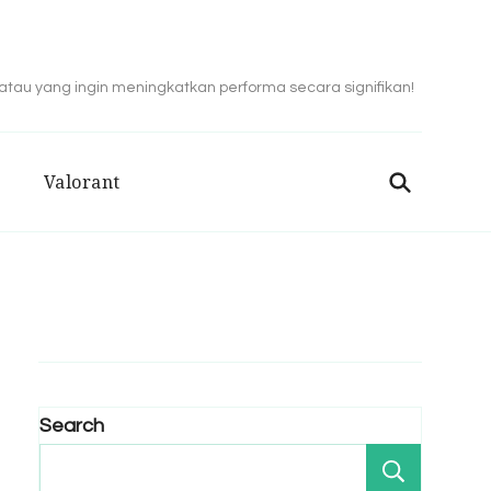
 atau yang ingin meningkatkan performa secara signifikan!
Valorant
Search
Search