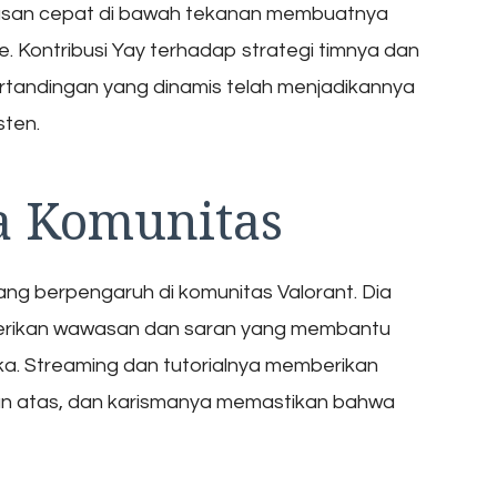
san cepat di bawah tekanan membuatnya
e. Kontribusi Yay terhadap strategi timnya dan
tandingan yang dinamis telah menjadikannya
sten.
a Komunitas
yang berpengaruh di komunitas Valorant. Dia
berikan wawasan dan saran yang membantu
. Streaming dan tutorialnya memberikan
an atas, dan karismanya memastikan bahwa