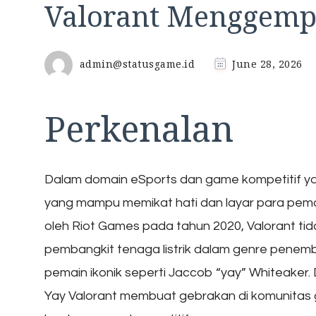
Valorant Menggemp
admin@statusgame.id
June 28, 2026
Perkenalan
Dalam domain eSports dan game kompetitif ya
yang mampu memikat hati dan layar para pemain 
oleh Riot Games pada tahun 2020, Valorant t
pembangkit tenaga listrik dalam genre penemb
pemain ikonik seperti Jaccob “yay” Whiteaker. 
Yay Valorant membuat gebrakan di komunita