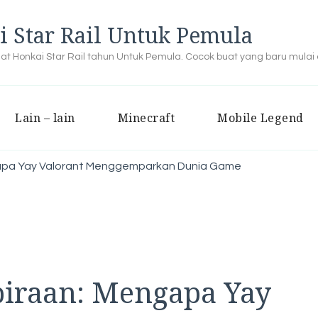
i Star Rail Untuk Pemula
buat Honkai Star Rail tahun Untuk Pemula. Cocok buat yang baru mulai
Lain – lain
Minecraft
Mobile Legend
gapa Yay Valorant Menggemparkan Dunia Game
iraan: Mengapa Yay