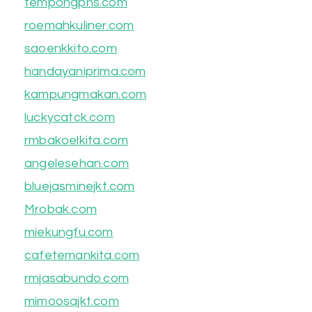
tempongpns.com
roemahkuliner.com
saoenkkito.com
handayaniprima.com
kampungmakan.com
luckycatck.com
rmbakoelkita.com
angelesehan.com
bluejasminejkt.com
Mrobak.com
miekungfu.com
cafetemankita.com
rmjasabundo.com
mimoosajkt.com