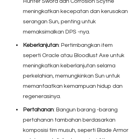
Hunter Sword dan Corrosion Scythe
meningkatkan kecepatan dan kerusakan
serangan Sun, penting untuk
memaksimalkan DPS -nya.
Keberlanjutan
: Pertimbangkan item
seperti Oracle atau Bloodlust Axe untuk
meningkatkan keberlanjutan selama
perkelahian, memungkinkan Sun untuk
memanfaatkan kemampuan hidup dan
regenerasinya.
Pertahanan
: Bangun barang -barang
pertahanan tambahan berdasarkan
komposisi tim musuh, seperti Blade Armor