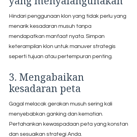
yang menyalahgunakan
Hindari penggunaan klon yang tidak perlu yang
menarik kesadaran musuh tanpa
mendapatkan manfaat nyata. Simpan
keterampilan klon untuk manuver strategis
seperti tujuan atau pertempuran penting.
3. Mengabaikan
kesadaran peta
Gagal melacak gerakan musuh sering kali
menyebabkan ganking dan kematian.
Pertahankan kewaspadaan peta yang konstan
dan sesuaikan strategi Anda.