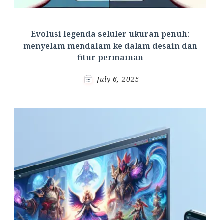
Evolusi legenda seluler ukuran penuh:
menyelam mendalam ke dalam desain dan
fitur permainan
July 6, 2025