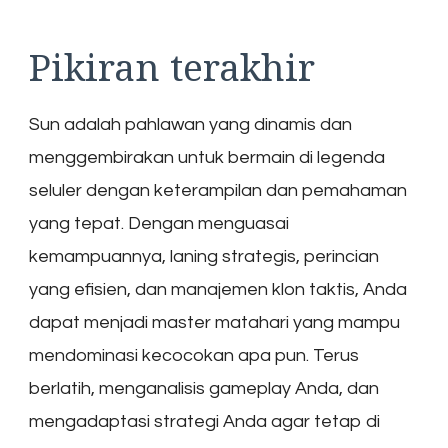
Pikiran terakhir
Sun adalah pahlawan yang dinamis dan
menggembirakan untuk bermain di legenda
seluler dengan keterampilan dan pemahaman
yang tepat. Dengan menguasai
kemampuannya, laning strategis, perincian
yang efisien, dan manajemen klon taktis, Anda
dapat menjadi master matahari yang mampu
mendominasi kecocokan apa pun. Terus
berlatih, menganalisis gameplay Anda, dan
mengadaptasi strategi Anda agar tetap di