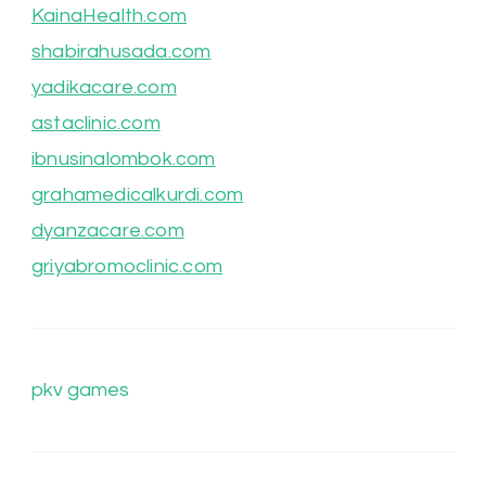
KainaHealth.com
shabirahusada.com
yadikacare.com
astaclinic.com
ibnusinalombok.com
grahamedicalkurdi.com
dyanzacare.com
griyabromoclinic.com
pkv games