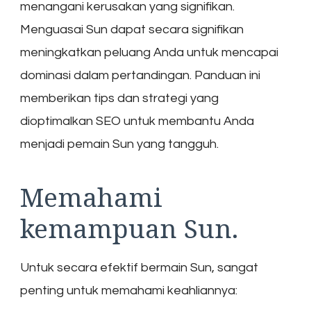
menangani kerusakan yang signifikan.
Menguasai Sun dapat secara signifikan
meningkatkan peluang Anda untuk mencapai
dominasi dalam pertandingan. Panduan ini
memberikan tips dan strategi yang
dioptimalkan SEO untuk membantu Anda
menjadi pemain Sun yang tangguh.
Memahami
kemampuan Sun.
Untuk secara efektif bermain Sun, sangat
penting untuk memahami keahliannya: