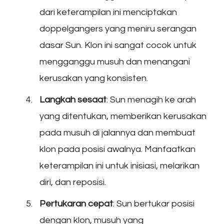
dari keterampilan ini menciptakan
doppelgangers yang meniru serangan
dasar Sun. Klon ini sangat cocok untuk
mengganggu musuh dan menangani
kerusakan yang konsisten.
Langkah sesaat
: Sun menagih ke arah
yang ditentukan, memberikan kerusakan
pada musuh di jalannya dan membuat
klon pada posisi awalnya. Manfaatkan
keterampilan ini untuk inisiasi, melarikan
diri, dan reposisi.
Pertukaran cepat
: Sun bertukar posisi
dengan klon, musuh yang