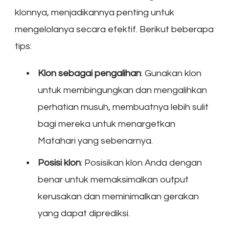
klonnya, menjadikannya penting untuk
mengelolanya secara efektif. Berikut beberapa
tips:
Klon sebagai pengalihan
: Gunakan klon
untuk membingungkan dan mengalihkan
perhatian musuh, membuatnya lebih sulit
bagi mereka untuk menargetkan
Matahari yang sebenarnya.
Posisi klon
: Posisikan klon Anda dengan
benar untuk memaksimalkan output
kerusakan dan meminimalkan gerakan
yang dapat diprediksi.