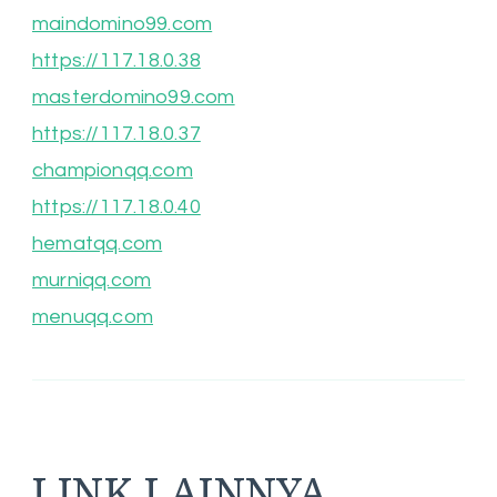
maindomino99.com
https://117.18.0.38
masterdomino99.com
https://117.18.0.37
championqq.com
https://117.18.0.40
hematqq.com
murniqq.com
menuqq.com
LINK LAINNYA