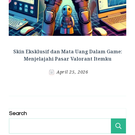
Skin Eksklusif dan Mata Uang Dalam Game:
Menjelajahi Pasar Valorant Itemku
April 25, 2026
Search
Se