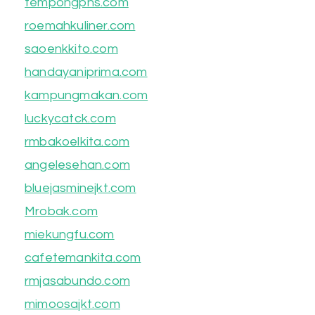
tempongpns.com
roemahkuliner.com
saoenkkito.com
handayaniprima.com
kampungmakan.com
luckycatck.com
rmbakoelkita.com
angelesehan.com
bluejasminejkt.com
Mrobak.com
miekungfu.com
cafetemankita.com
rmjasabundo.com
mimoosajkt.com