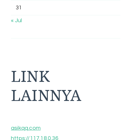
31
« Jul
LINK
LAINNYA
asikqq.com
https://117.18.0.36