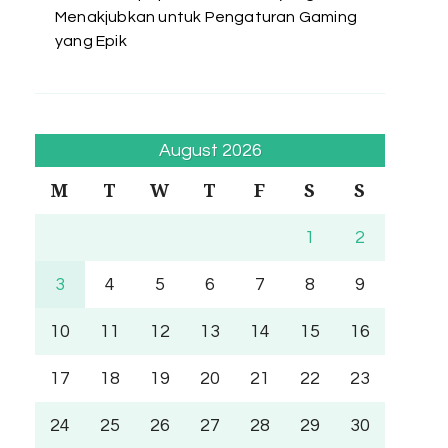
Menakjubkan untuk Pengaturan Gaming
yang Epik
August 2026
M
T
W
T
F
S
S
1
2
3
4
5
6
7
8
9
10
11
12
13
14
15
16
17
18
19
20
21
22
23
24
25
26
27
28
29
30