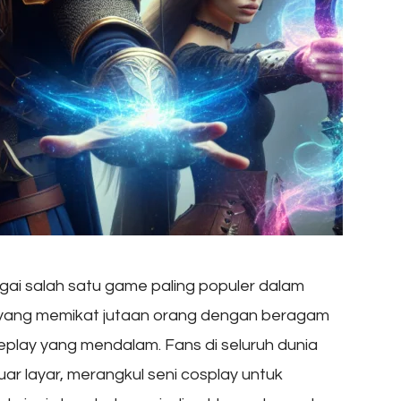
ai salah satu game paling populer dalam
), yang memikat jutaan orang dengan beragam
play yang mendalam. Fans di seluruh dunia
ar layar, merangkul seni cosplay untuk