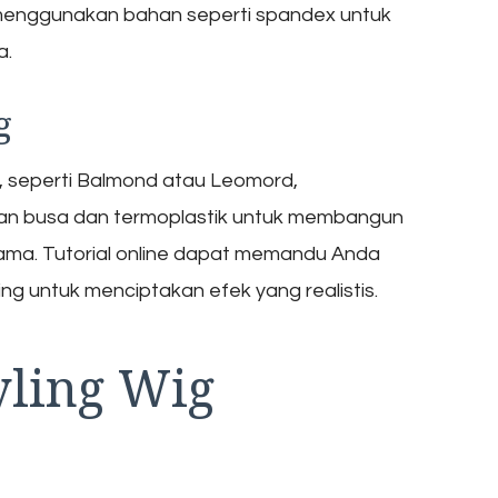
menggunakan bahan seperti spandex untuk
a.
g
, seperti Balmond atau Leomord,
an busa dan termoplastik untuk membangun
lama. Tutorial online dapat memandu Anda
ing untuk menciptakan efek yang realistis.
yling Wig