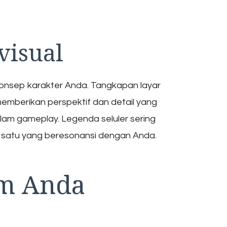
 visual
 konsep karakter Anda. Tangkapan layar
memberikan perspektif dan detail yang
lam gameplay. Legenda seluler sering
ih satu yang beresonansi dengan Anda.
m Anda