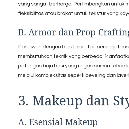
yang sangat berharga. Pertimbangkan untuk 
fleksibilitas atau brokat untuk tekstur yang kay
B. Armor dan Prop Craftin
Pahlawan dengan baju besi atau persenjataan
membutuhkan teknik yang berbeda. Manfaatk
potongan baju besi yang ringan namun tahan 
melalui kompleksitas seperti beveling dan layer
3. Makeup dan St
A. Esensial Makeup