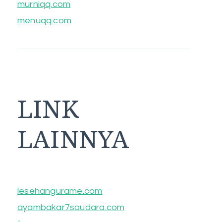
murniqq.com
menuqq.com
LINK
LAINNYA
lesehangurame.com
ayambakar7saudara.com