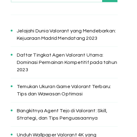
Jelajahi Dunia Valorant yang Mendebarkan:
Kejuaraan Madrid Mendatang 2023
Daftar Tingkat Agen Valorant Utama:
Dominasi Permainan Kompetitif pada tahun
2023
Temukan Ukuran Game Valorant Terbaru:
Tips dan Wawasan Optimasi
Bangkitnya Agent Tejo di Valorant: Skill,
Strategi, dan Tips Penguasaannya
Unduh Wallpaper Valorant 4K yang