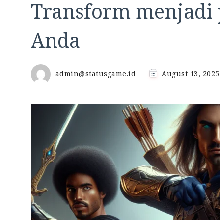
Transform menjadi 
Anda
admin@statusgame.id
August 13, 2025