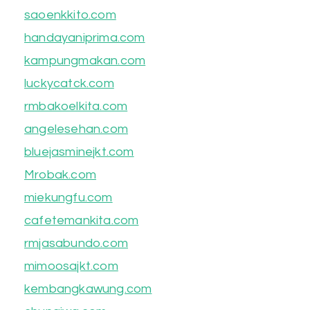
saoenkkito.com
handayaniprima.com
kampungmakan.com
luckycatck.com
rmbakoelkita.com
angelesehan.com
bluejasminejkt.com
Mrobak.com
miekungfu.com
cafetemankita.com
rmjasabundo.com
mimoosajkt.com
kembangkawung.com