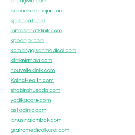
chungiwa.com
ikanbakarcianjur.com
kpjisehat.com
mitrasehatklinik.com
kpbanjar.com
kemanggisanmedical.com
kliniknirmala.com
nouvelleklinik.com
KainaHealth.com
shabirahusada.com
yadikacare.com
astaclinic.com
ibnusinalombok.com
grahamedicalkurdi.com