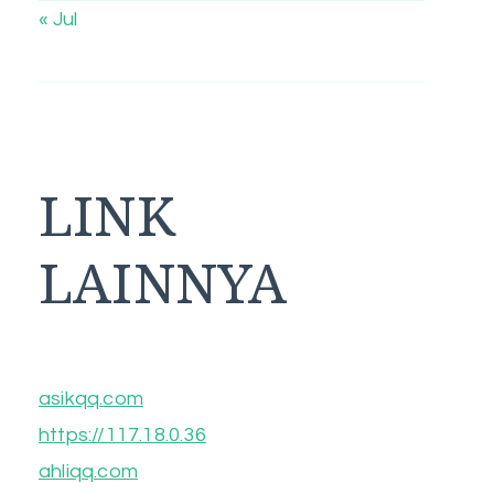
« Jul
LINK
LAINNYA
asikqq.com
https://117.18.0.36
ahliqq.com