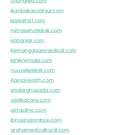
chungiwa.com
ikanbakarcianjur.com
kpjisehat.com
mitrasehatklinik.com
kpbanjar.com
kemanggisanmedical.com
kliniknirmala.com
nouvelleklinik.com
KainaHealth.com
shabirahusada.com
yadikacare.com
astaclinic.com
ibnusinalombok.com
grahamedicalkurdi.com