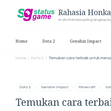
Rahasia Honka
Ini dia Rahasia paling lengkap 
Home
Dota 2
Genshin Impact
Home
Dota 2
Temukan cara terbaik untuk menam
/
/
Dota 2
Genshin Impact
Minecraft
Va
Temukan cara terb