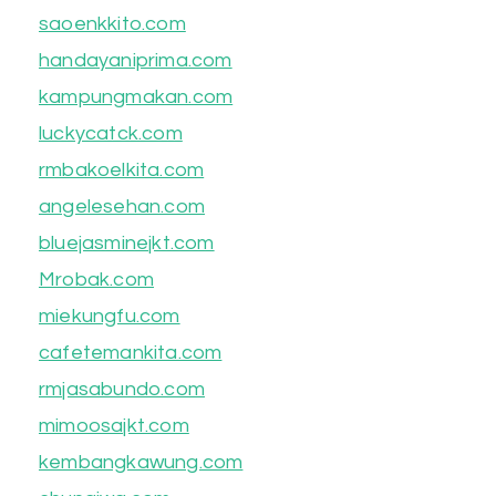
saoenkkito.com
handayaniprima.com
kampungmakan.com
luckycatck.com
rmbakoelkita.com
angelesehan.com
bluejasminejkt.com
Mrobak.com
miekungfu.com
cafetemankita.com
rmjasabundo.com
mimoosajkt.com
kembangkawung.com