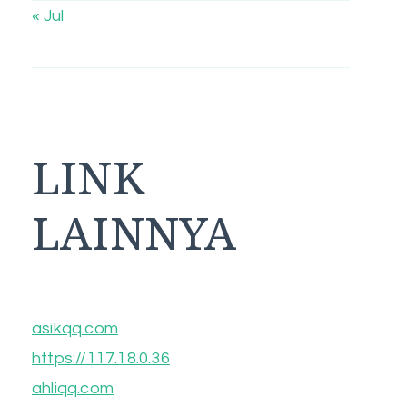
« Jul
LINK
LAINNYA
asikqq.com
https://117.18.0.36
ahliqq.com