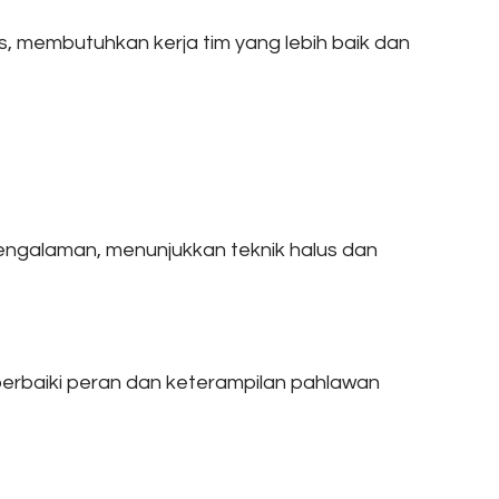
as, membutuhkan kerja tim yang lebih baik dan
rpengalaman, menunjukkan teknik halus dan
erbaiki peran dan keterampilan pahlawan