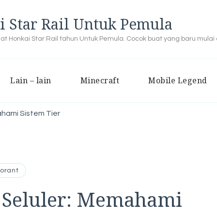
i Star Rail Untuk Pemula
buat Honkai Star Rail tahun Untuk Pemula. Cocok buat yang baru mulai
Lain – lain
Minecraft
Mobile Legend
hami Sistem Tier
lorant
 Seluler: Memahami