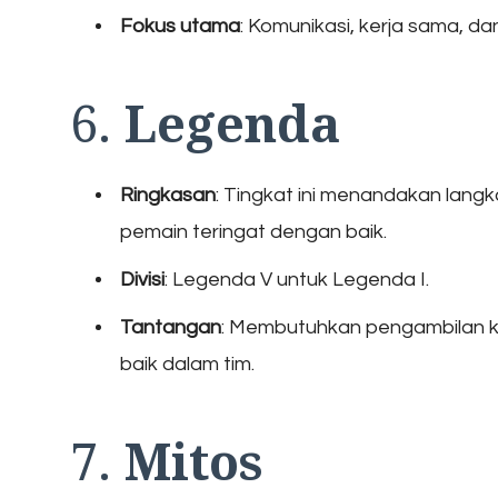
Fokus utama
: Komunikasi, kerja sama, d
6.
Legenda
Ringkasan
: Tingkat ini menandakan lang
pemain teringat dengan baik.
Divisi
: Legenda V untuk Legenda I.
Tantangan
: Membutuhkan pengambilan 
baik dalam tim.
7.
Mitos