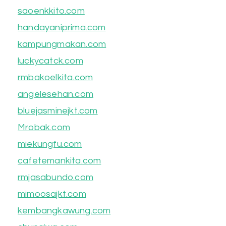
saoenkkito.com
handayaniprima.com
kampungmakan.com
luckycatck.com
rmbakoelkita.com
angelesehan.com
bluejasminejkt.com
Mrobak.com
miekungfu.com
cafetemankita.com
rmjasabundo.com
mimoosajkt.com
kembangkawung.com