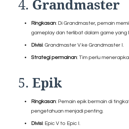
4.
Grandmaster
Ringkasan
: Di Grandmaster, pemain mem
gameplay dan terlibat dalam game yang le
Divisi
: Grandmaster V ke Grandmaster I.
Strategi permainan
: Tim perlu menerapkan
5.
Epik
Ringkasan
: Pemain epik bermain di tingk
pengetahuan menjadi penting.
Divisi
: Epic V to Epic I.