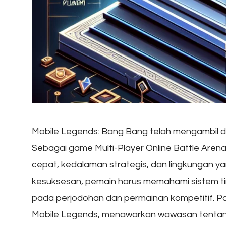
Mobile Legends: Bang Bang telah mengambil dun
Sebagai game Multi-Player Online Battle Are
cepat, kedalaman strategis, dan lingkungan y
kesuksesan, pemain harus memahami sistem ti
pada perjodohan dan permainan kompetitif. P
Mobile Legends, menawarkan wawasan tentan