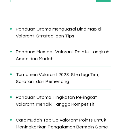
Panduan Utama Menguasai Bind Map di
Valorant: Strategi dan Tips
Panduan Membeli Valorant Points: Langkah
Aman dan Mudah
Turnamen Valorant 2023: Strategi Tim,
Sorotan, dan Pemenang
Panduan Utama Tingkatan Peringkat
Valorant: Menaiki Tangga Kompetitif
Cara Mudah Top Up Valorant Points untuk
Meningkatkan Pengalaman Bermain Game