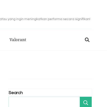
 atau yang ingin meningkatkan performa secara signifikan!
Valorant
Search
Search