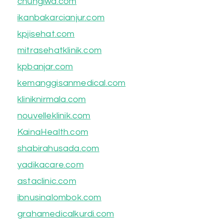
chungiwa.com
ikanbakarcianjur.com
kpjisehat.com
mitrasehatklinik.com
kpbanjar.com
kemanggisanmedical.com
kliniknirmala.com
nouvelleklinik.com
KainaHealth.com
shabirahusada.com
yadikacare.com
astaclinic.com
ibnusinalombok.com
grahamedicalkurdi.com