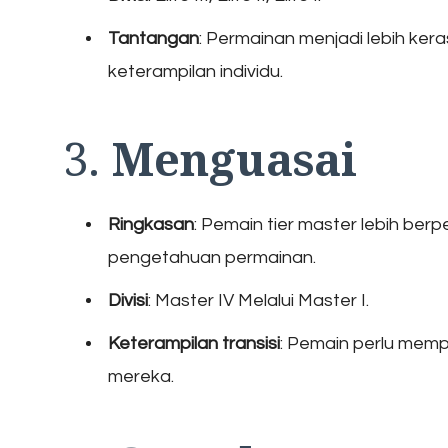
Tantangan
: Permainan menjadi lebih ker
keterampilan individu.
3.
Menguasai
Ringkasan
: Pemain tier master lebih be
pengetahuan permainan.
Divisi
: Master IV Melalui Master I.
Keterampilan transisi
: Pemain perlu memp
mereka.