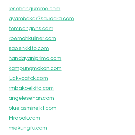
lesehangurame.com
ayambakar7saudara.com
tempongpns.com
roemahkuliner.com
saoenkkito.com
handayaniprima.com
kampungmakan.com
luckycatck.com
rmbakoelkita.com
angelesehan.com
bluejasminejkt.com
Mrobak.com
miekungfu.com