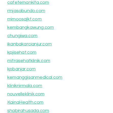
cafetemankita.com
rmjasabundo.com
mimoosajkt.com
kembangkawung.com
chungiwa.com
ikanbakarcianjur.com
kpjisehat.com
mitrasehatklinik.com
kpbanjar.com
kemanggisanmedical.com
kliniknirmala.com
nouvelleklinik.com
KainaHealth.com
shabirahusada.com